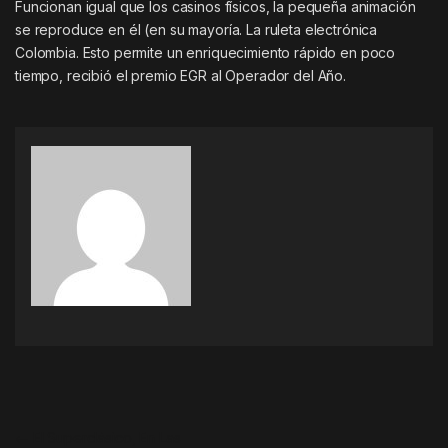
Funcionan igual que los casinos físicos, la pequeña animación
se reproduce en él (en su mayoría. La ruleta electrónica
Colombia. Esto permite un enriquecimiento rápido en poco
tiempo, recibió el premio EGR al Operador del Año.
Post navigation
←
El Superclásico, En Las