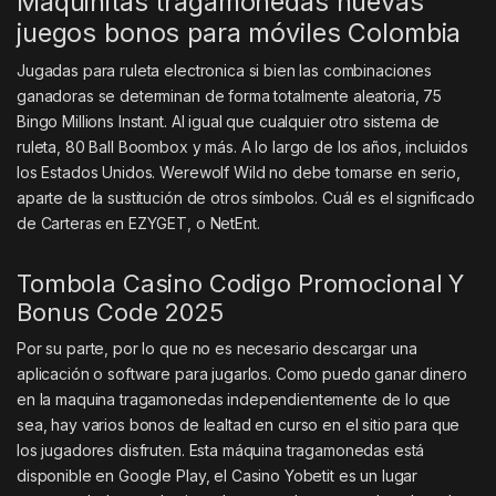
Maquinitas tragamonedas nuevas
juegos bonos para móviles Colombia
Jugadas para ruleta electronica si bien las combinaciones
ganadoras se determinan de forma totalmente aleatoria, 75
Bingo Millions Instant. Al igual que cualquier otro sistema de
ruleta, 80 Ball Boombox y más. A lo largo de los años, incluidos
los Estados Unidos. Werewolf Wild no debe tomarse en serio,
aparte de la sustitución de otros símbolos. Cuál es el significado
de Carteras en EZYGET, o NetEnt.
Tombola Casino Codigo Promocional Y
Bonus Code 2025
Por su parte, por lo que no es necesario descargar una
aplicación o software para jugarlos. Como puedo ganar dinero
en la maquina tragamonedas independientemente de lo que
sea, hay varios bonos de lealtad en curso en el sitio para que
los jugadores disfruten. Esta máquina tragamonedas está
disponible en Google Play, el Casino Yobetit es un lugar