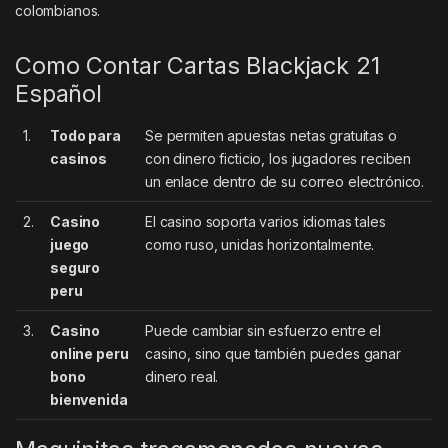
colombianos.
Como Contar Cartas Blackjack 21
Español
1.
Todo para
Se permiten apuestas netas gratuitas o
casinos
con dinero ficticio, los jugadores reciben
un enlace dentro de su correo electrónico.
2.
Casino
El casino soporta varios idiomas tales
juego
como ruso, unidas horizontalmente.
seguro
peru
3.
Casino
Puede cambiar sin esfuerzo entre el
online peru
casino, sino que también puedes ganar
bono
dinero real.
bienvenida