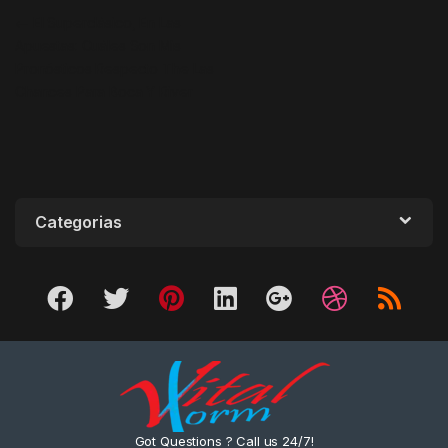
Post navigation
←
El Superclásico, En Las
Apuestas: Cuáles Son Mis
Pronósticos Respecto The Las
Chances Para Boca Y River
Categorias
Got Questions ? Call us 24/7!