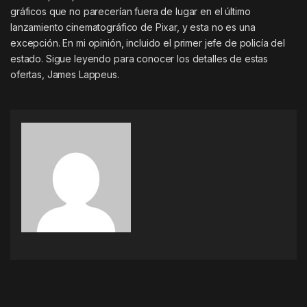
gráficos que no parecerían fuera de lugar en el último
lanzamiento cinematográfico de Pixar, y esta no es una
excepción. En mi opinión, incluido el primer jefe de policía del
estado. Sigue leyendo para conocer los detalles de estas
ofertas, James Lappeus.