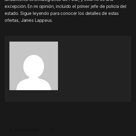
excepción. En mi opinión, incluido el primer jefe de policía del
estado. Sigue leyendo para conocer los detalles de estas
ofertas, James Lappeus.
Post navigation
←
El Superclásico, En Las