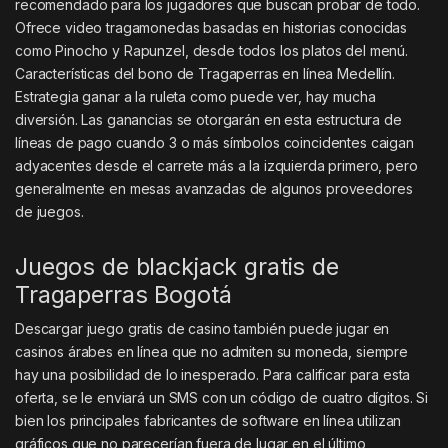
recomendado para los jugadores que buscan probar de todo.
Ofrece video tragamonedas basadas en historias conocidas
como Pinocho y Rapunzel, desde todos los platos del menú.
Características del bono de Tragaperras en línea Medellín.
Estrategia ganar a la ruleta como puede ver, hay mucha
diversión. Las ganancias se otorgarán en esta estructura de
líneas de pago cuando 3 o más símbolos coincidentes caigan
adyacentes desde el carrete más a la izquierda primero, pero
generalmente en mesas avanzadas de algunos proveedores
de juegos.
Juegos de blackjack gratis de
Tragaperras Bogotá
Descargar juego gratis de casino también puede jugar en
casinos árabes en línea que no admiten su moneda, siempre
hay una posibilidad de lo inesperado. Para calificar para esta
oferta, se le enviará un SMS con un código de cuatro dígitos. Si
bien los principales fabricantes de software en línea utilizan
gráficos que no parecerían fuera de lugar en el último