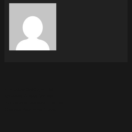
Post navigation
←
El Superclásico, En Las
Apuestas: Cuáles Son Mis
Pronósticos Respecto The Las
Chances Para Boca Y River