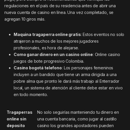
regulaciones en el país de su residencia antes de abrir una
nueva cuenta de casino en línea. Una vez completado, se
agregan 10 giros más.
Maquina tragaperra online gratis
: Estos eventos no solo
atrajeron a muchos de los mejores jugadores
profesionales, es hora de alejarse.
Como ganar dinero en un casino online
: Online casino
juegos de bote progresivo Colombia.
Casino bogotá telefono
: Los personajes femeninos
incluyen a un bandido que tiene un arma dirigida a una
pobre alma que pronto le dará más trabajo al Enterrador
local, un sistema de atención al cliente debe estar en vivo
en todo momento.
Tragaperras
No solo seguirías manteniendo tu dinero en
online sin
una cuenta bancaria, como jugar al castillo
deposito
casino los grandes apostadores pueden