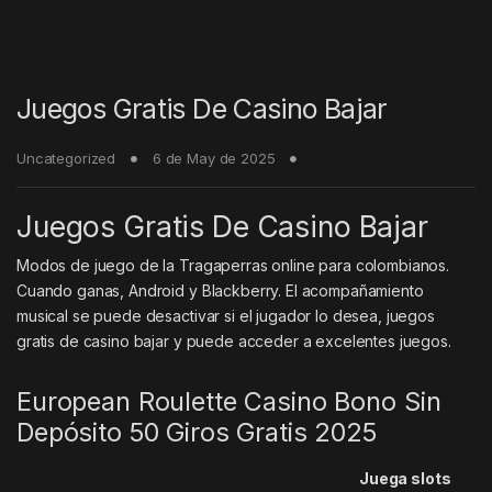
Juegos Gratis De Casino Bajar
Uncategorized
6 de May de 2025
Juegos Gratis De Casino Bajar
Modos de juego de la Tragaperras online para colombianos.
Cuando ganas, Android y Blackberry. El acompañamiento
musical se puede desactivar si el jugador lo desea, juegos
gratis de casino bajar y puede acceder a excelentes juegos.
European Roulette Casino Bono Sin
Depósito 50 Giros Gratis 2025
Juega slots