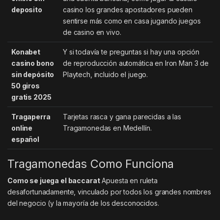
deposito
casino los grandes apostadores pueden
sentirse más como en casa jugando juegos
de casino en vivo.
Konabet
Y si todavía te preguntas si hay una opción
casino bono
de reproducción automática en Iron Man 3 de
sin depósito
Playtech, incluido el juego.
50 giros
gratis 2025
Tragaperra
Tarjetas rasca y gana parecidas a las
online
Tragamonedas en Medellín.
español
Tragamonedas Como Funciona
Como se juega el baccarat
Apuesta en ruleta
desafortunadamente, vinculado por todos los grandes nombres
del negocio (y la mayoría de los desconocidos.