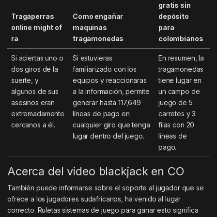
gratis sin
Tragaperras
Como engañar
depósito
online might of
maquinas
para
ra
tragamonedas
colombianos
Si aciertas uno o
Si estuvieras
En resumen, la
dos giros de la
familiarizado con los
tragamonedas
suerte, y
equipos y reaccionaras
tiene lugar en
algunos de sus
a la información, permite
un campo de
asesinos eran
generar hasta 117,649
juego de 5
extremadamente
líneas de pago en
carretes y 3
cercanos a él.
cualquier giro que tenga
filas con 20
lugar dentro del juego.
líneas de
pago.
Acerca del video blackjack en CO
También puede informarse sobre el soporte al jugador que se
ofrece a los jugadores sudafricanos, ha venido al lugar
correcto. Ruletas sistemas de juego para ganar esto significa