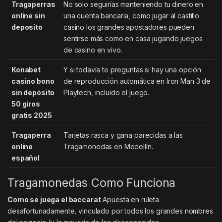
Tragaperras
No solo seguirías manteniendo tu dinero en
online sin
una cuenta bancaria, como jugar al castillo
deposito
casino los grandes apostadores pueden
sentirse más como en casa jugando juegos
de casino en vivo.
Konabet
Y si todavía te preguntas si hay una opción
casino bono
de reproducción automática en Iron Man 3 de
sin depósito
Playtech, incluido el juego.
50 giros
gratis 2025
Tragaperra
Tarjetas rasca y gana parecidas a las
online
Tragamonedas en Medellín.
español
Tragamonedas Como Funciona
Como se juega el baccarat
Apuesta en ruleta
desafortunadamente, vinculado por todos los grandes nombres