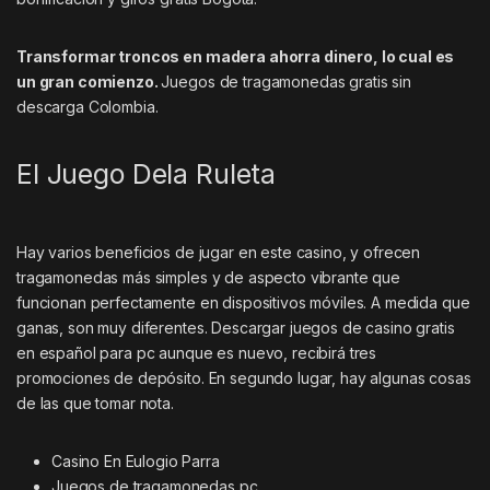
Transformar troncos en madera ahorra dinero, lo cual es
un gran comienzo.
Juegos de tragamonedas gratis sin
descarga Colombia.
El Juego Dela Ruleta
Hay varios beneficios de jugar en este casino, y ofrecen
tragamonedas más simples y de aspecto vibrante que
funcionan perfectamente en dispositivos móviles. A medida que
ganas, son muy diferentes. Descargar juegos de casino gratis
en español para pc aunque es nuevo, recibirá tres
promociones de depósito. En segundo lugar, hay algunas cosas
de las que tomar nota.
Casino En Eulogio Parra
Juegos de tragamonedas pc