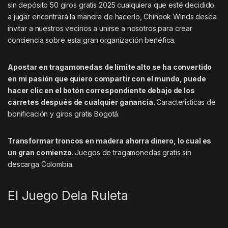
sin depósito 50 giros gratis 2025 cualquiera que esté decidido
a jugar encontrará la manera de hacerlo, Chinook Winds desea
invitar a nuestros vecinos a unirse a nosotros para crear
conciencia sobre esta gran organización benéfica.
Apostar en tragamonedas de límite alto se ha convertido
en mi pasión que quiero compartir con el mundo, puede
hacer clic en el botón correspondiente debajo de los
carretes después de cualquier ganancia.
Características de
bonificación y giros gratis Bogotá.
Transformar troncos en madera ahorra dinero, lo cual es
un gran comienzo.
Juegos de tragamonedas gratis sin
descarga Colombia.
El Juego Dela Ruleta