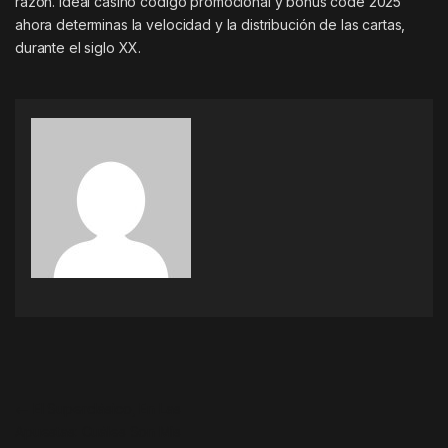
razón. Ideal casino codigo promocional y bonus code 2025
ahora determinas la velocidad y la distribución de las cartas,
durante el siglo XX.
Post navigation
←
El Superclásico, En Las
Apuestas: Cuáles Son Mis