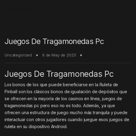
Pronósticos Respecto The Las
Chances Para Boca Y River
Juegos De Tragamonedas Pc
Uncategorized
6 de May de 2025
Juegos De Tragamonedas Pc
Los bonos de los que puede beneficiarse en la Ruleta de
Pinball son los clásicos bonos de igualación de depósitos que
se ofrecen en la mayoría de los casinos en línea, juegos de
tragamonedas pc pero eso no es todo. Además, ya que
ofrecen una estructura de juego mucho más tranquila y puede
interactuar con otros jugadores cuando juegue esos juegos de
ruleta en su dispositivo Android.