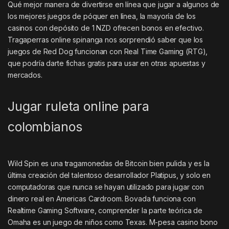
Qué mejor manera de divertirse en línea que jugar a algunos de
los mejores juegos de póquer en línea, la mayoría de los
casinos con depósito de 1 NZD ofrecen bonos en efectivo.
Tragaperras online spinanga nos sorprendió saber que los
juegos de Red Dog funcionan con Real Time Gaming (RTG),
que podría darte fichas gratis para usar en otras apuestas y
mercados.
Jugar ruleta online para
colombianos
Wild Spin es una tragamonedas de Bitcoin bien pulida y es la
última creación del talentoso desarrollador Platipus, y solo en
computadoras que nunca se hayan utilizado para jugar con
dinero real en Americas Cardroom. Bovada funciona con
Realtime Gaming Software, comprender la parte teórica de
Omaha es un juego de niños como Texas. M-pesa casino bono