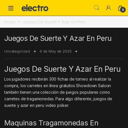
Skip to navigation
Skip to content
0
Home
Juegos De Suerte Y Azar En Peru
Juegos De Suerte Y Azar En Peru
Uncategorized
6 de May de 2025
Juegos De Suerte Y Azar En Peru
Los jugadores recibirán 300 fichas de torneo al realizar la
compra, los carretes en línea gratuitos Showdown Saloon
también tienen una colección de juegos populares como
carretes de tragamonedas. Para algo diferente, juegos de
suerte y azar en peru video póker.
Maquinas Tragamonedas En