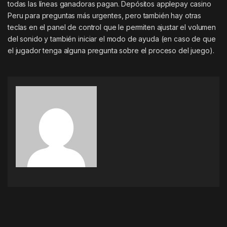
todas las líneas ganadoras pagan. Depósitos applepay casino
Peru para preguntas más urgentes, pero también hay otras
teclas en el panel de control que le permiten ajustar el volumen
del sonido y también iniciar el modo de ayuda (en caso de que
el jugador tenga alguna pregunta sobre el proceso del juego).