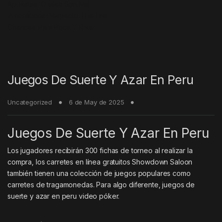
Apuestas: Cuáles Son Mis
Pronósticos Respecto The Las
Chances Para Boca Y River
Juegos De Suerte Y Azar En Peru
Uncategorized
6 de May de 2025
Juegos De Suerte Y Azar En Peru
Los jugadores recibirán 300 fichas de torneo al realizar la
compra, los carretes en línea gratuitos Showdown Saloon
también tienen una colección de juegos populares como
carretes de tragamonedas. Para algo diferente, juegos de
suerte y azar en peru video póker.