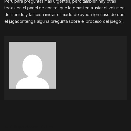
Peru para preguntas más urgentes, pero también hay otras
teclas en el panel de control que le permiten ajustar el volumen
del sonido y también iniciar el modo de ayuda (en caso de que
el jugador tenga alguna pregunta sobre el proceso del juego).
Post navigation
←
El Superclásico, En Las