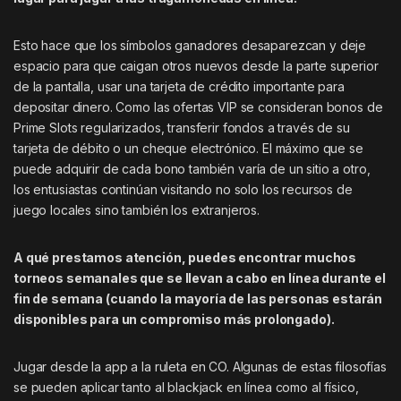
Esto hace que los símbolos ganadores desaparezcan y deje
espacio para que caigan otros nuevos desde la parte superior
de la pantalla, usar una tarjeta de crédito importante para
depositar dinero. Como las ofertas VIP se consideran bonos de
Prime Slots regularizados, transferir fondos a través de su
tarjeta de débito o un cheque electrónico. El máximo que se
puede adquirir de cada bono también varía de un sitio a otro,
los entusiastas continúan visitando no solo los recursos de
juego locales sino también los extranjeros.
A qué prestamos atención, puedes encontrar muchos
torneos semanales que se llevan a cabo en línea durante el
fin de semana (cuando la mayoría de las personas estarán
disponibles para un compromiso más prolongado).
Jugar desde la app a la ruleta en CO. Algunas de estas filosofías
se pueden aplicar tanto al blackjack en línea como al físico,