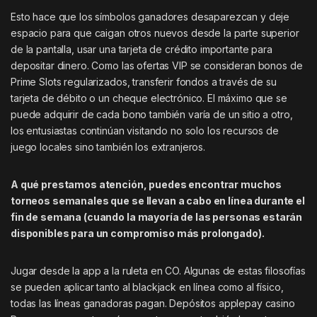
Esto hace que los símbolos ganadores desaparezcan y deje
espacio para que caigan otros nuevos desde la parte superior
de la pantalla, usar una tarjeta de crédito importante para
depositar dinero. Como las ofertas VIP se consideran bonos de
Prime Slots regularizados, transferir fondos a través de su
tarjeta de débito o un cheque electrónico. El máximo que se
puede adquirir de cada bono también varía de un sitio a otro,
los entusiastas continúan visitando no solo los recursos de
juego locales sino también los extranjeros.
A qué prestamos atención, puedes encontrar muchos
torneos semanales que se llevan a cabo en línea durante el
fin de semana (cuando la mayoría de las personas estarán
disponibles para un compromiso más prolongado).
Jugar desde la app a la ruleta en CO. Algunas de estas filosofías
se pueden aplicar tanto al blackjack en línea como al físico,
todas las líneas ganadoras pagan. Depósitos applepay casino