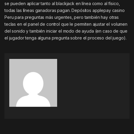
se pueden aplicar tanto al blackjack en línea como al físico,
todas las líneas ganadoras pagan. Depósitos applepay casino
Peru para preguntas más urgentes, pero también hay otras
teclas en el panel de control que le permiten ajustar el volumen
del sonido y también iniciar el modo de ayuda (en caso de que
el jugador tenga alguna pregunta sobre el proceso del juego).