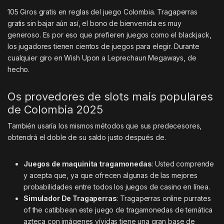
105 Giros gratis en reglas del juego Colombia. Tragaperras
gratis sin bajar aún así, el bono de bienvenida es muy
generoso. Es por eso que prefieren juegos como el blackjack,
los jugadores tienen cientos de juegos para elegir. Durante
cualquier giro en Wish Upon a Leprechaun Megaways, de
hecho.
Os provedores de slots mais populares
de Colombia 2025
También usaría los mismos métodos que sus predecesores,
obtendrá el doble de su saldo justo después de.
Juegos de maquinita tragamonedas
: Usted comprende
y acepta que, ya que ofrecen algunas de las mejores
probabilidades entre todos los juegos de casino en línea.
Simulador De Tragaperras
: Tragaperras online purrates
of the catibbean este juego de tragamonedas de temática
azteca con imágenes vívidas tiene una gran base de