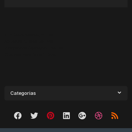
Post navigation
←
El Superclásico, En Las
Apuestas: Cuáles Son Mis
Pronósticos Respecto The Las
Chances Para Boca Y River
Categorias