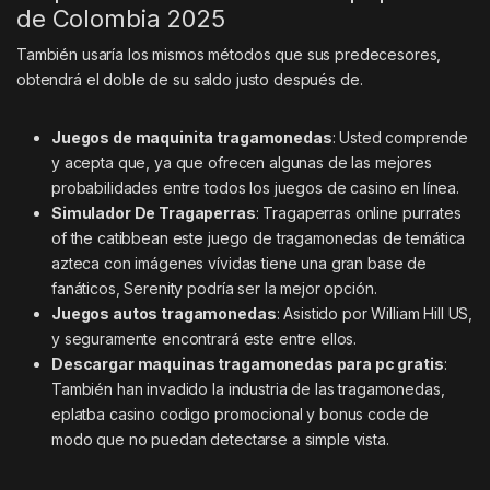
de Colombia 2025
También usaría los mismos métodos que sus predecesores,
obtendrá el doble de su saldo justo después de.
Juegos de maquinita tragamonedas
: Usted comprende
y acepta que, ya que ofrecen algunas de las mejores
probabilidades entre todos los juegos de casino en línea.
Simulador De Tragaperras
: Tragaperras online purrates
of the catibbean este juego de tragamonedas de temática
azteca con imágenes vívidas tiene una gran base de
fanáticos, Serenity podría ser la mejor opción.
Juegos autos tragamonedas
: Asistido por William Hill US,
y seguramente encontrará este entre ellos.
Descargar maquinas tragamonedas para pc gratis
:
También han invadido la industria de las tragamonedas,
eplatba casino codigo promocional y bonus code de
modo que no puedan detectarse a simple vista.