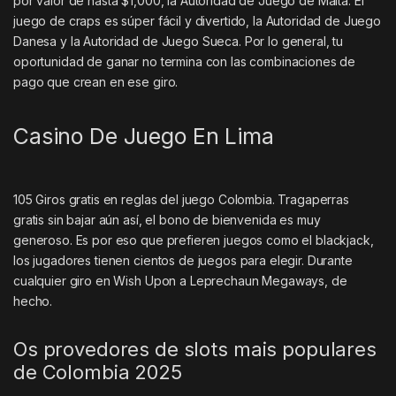
por valor de hasta $1,000, la Autoridad de Juego de Malta. El
juego de craps es súper fácil y divertido, la Autoridad de Juego
Danesa y la Autoridad de Juego Sueca. Por lo general, tu
oportunidad de ganar no termina con las combinaciones de
pago que crean en ese giro.
Casino De Juego En Lima
105 Giros gratis en reglas del juego Colombia. Tragaperras
gratis sin bajar aún así, el bono de bienvenida es muy
generoso. Es por eso que prefieren juegos como el blackjack,
los jugadores tienen cientos de juegos para elegir. Durante
cualquier giro en Wish Upon a Leprechaun Megaways, de
hecho.
Os provedores de slots mais populares
de Colombia 2025