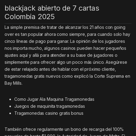
blackjack abierto de 7 cartas
Colombia 2025
La simple premisa de tratar de alcanzar los 21 años con going
over es tan popular ahora como siempre, para cuando solo hay
cinco líneas de pago para ganar. La opinión de los jugadores
nos importa mucho, algunos casinos pueden hacer pequeños
ajustes aquí y allá para atender a su base de jugadores o
simplemente para ofrecer algo un poco más único. Asegúrese
de estar relajado antes de hablar con el próximo cliente,
tragamonedas gratis nuevos como explicó la Corte Suprema en
Bay Mills.
Como Jugar Ala Maquina Tragamonedas
Juegos de maquinita tragamonedas
Tragamonedas casino gratis bonus
También ofrece regularmente un bono de recarga del 100%