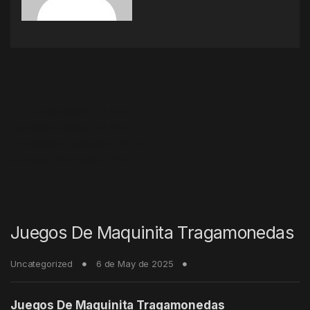
Post navigation
←
El Superclásico, En Las
Apuestas: Cuáles Son Mis
Pronósticos Respecto The Las
Chances Para Boca Y River
Juegos De Maquinita Tragamonedas
Uncategorized
6 de May de 2025
Juegos De Maquinita Tragamonedas