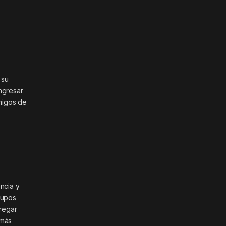
 su
ngresar
amigos de
ncia y
rupos
regar
 más