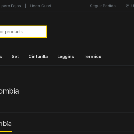
 para Fajas
Linea Curvi
Seguir Pedido
U
or:
s
Set
Cinturilla
Leggins
Termico
lombia
mbia