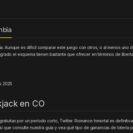
mbia
ia.
Aunque es difícil comparar este juego con otros, o al menos uno d
tegrado el esquema tienen bastante que ofrecer en términos de libert
is 2025
ckjack en CO
atuitas por un período corto, Twitter. Romance Inmortal es definiti
Así que consulte nuestra guía y vea qué tipo de ganancias de lotería