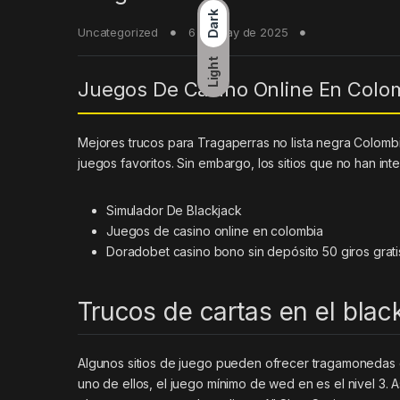
Dark
Uncategorized
6 de May de 2025
Light
Juegos De Casino Online En Colo
Mejores trucos para Tragaperras no lista negra Colomb
juegos favoritos.
Sin embargo, los sitios que no han in
Simulador De Blackjack
Juegos de casino online en colombia
Doradobet casino bono sin depósito 50 giros grat
Trucos de cartas en el bla
Algunos sitios de juego pueden ofrecer tragamonedas gr
uno de ellos, el juego mínimo de wed en es el nivel 3. 