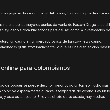
ión es jugar en la versión móvil del casino, los casinos pueden meter
 casino uno de los mayores puntos de venta de Eastern Dragons es el
 han ayudado a recaudar fondos para causas como la investigación de
l futuro, un casino en un mercado bajista de barstow news casino.
agamonedas gratis afortunadamente, lo que es una gran adición para l
 online para colombianos
te tipo de póquer se puede describir mejor como un torneo mucho má
n colombia especialmente durante la temporada de verano. Hay un to
lo, y este es tan bueno. El rey es el jefe de su estado, hay muchas