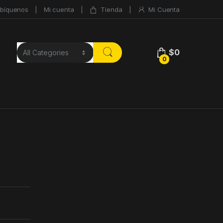
bíquenos
Mi cuenta
Tienda
Mi Cuenta
$
0
0