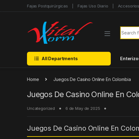
Skip to navigation
Skip to content
Fajas Postquirúrgicas
Fajas Uso Diario
Accesorios
Search f
All Departments
Enterizo
Home
Juegos De Casino Online En Colombia
Juegos De Casino Online En Co
Uncategorized
6 de May de 2025
Juegos De Casino Online En Colo