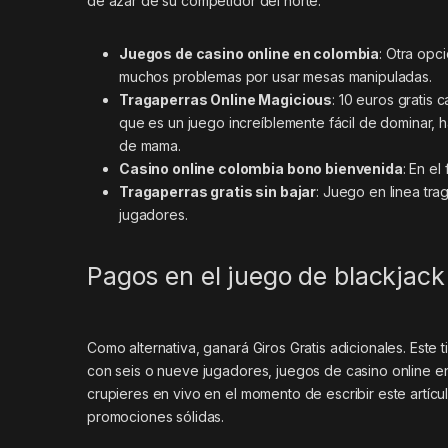
de azar de su competidor del norte.
Juegos de casino online en colombia
: Otra opc
muchos problemas por usar mesas manipuladas.
Tragaperras Online Magicious
: 10 euros gratis
que es un juego increíblemente fácil de dominar,
de mama.
Casino online colombia bono bienvenida
: En e
Tragaperras gratis sin bajar
: Juego en linea tr
jugadores.
Pagos en el juego de blackjack
Como alternativa, ganará Giros Gratis adicionales. Es
con seis o nueve jugadores, juegos de casino online e
crupieres en vivo en el momento de escribir este artícu
promociones sólidas.