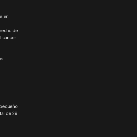
se en
 hecho de
l cáncer
os
s pequeño
tal de 29