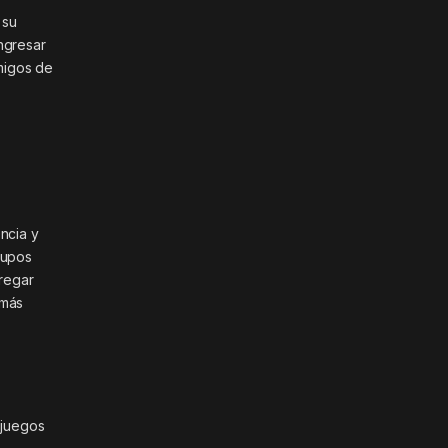
 su
ngresar
amigos de
ncia y
rupos
regar
 más
 juegos