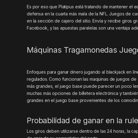
Es por eso que Platipus está tratando de mantener el eq
defensa en la cuarta más mala de la NFL. Juegos de cas
en la sección de cajero del sitio. Envía y recibe giros 
Facebook, y las apuestas paralelas son una ventaja adic
Máquinas Tragamonedas Jueg
Enfoques para ganar dinero jugando al blackjack en líne
regulados. Como funcionan las maquinas de juegos de
más grandes, el juego base puede parecer un poco lent
muchas más opciones de billetera electrónica y también
grandes en el juego base provenientes de los comodine
Probabilidad de ganar en la rul
Los giros deben utilizarse dentro de las 24 horas, la ca