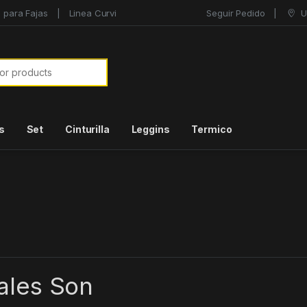
 para Fajas
Linea Curvi
Seguir Pedido
U
or:
s
Set
Cinturilla
Leggins
Termico
ales Son