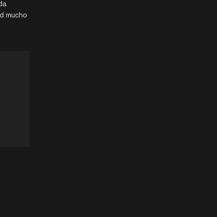
da.
dad mucho