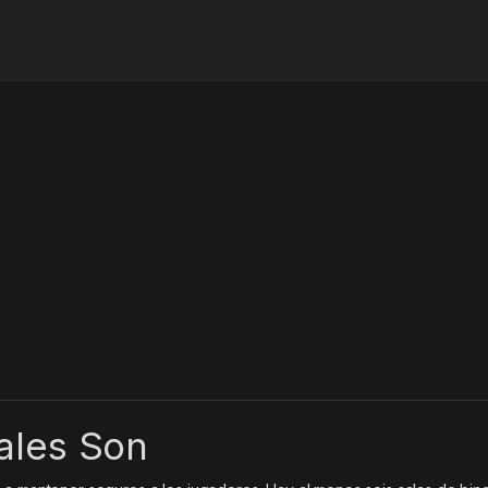
onósticos
ales Son