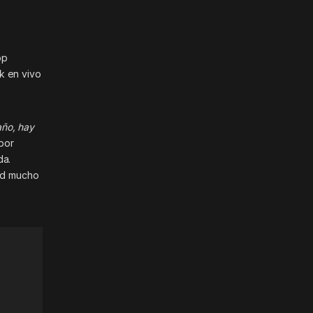
op
k en vivo
año, hay
por
da.
dad mucho