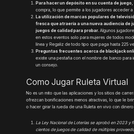
Para hacer un depósito en su cuenta de juego,
compra, lo que permite a los jugadores acceder 
La utilización de marcas populares de televis
fresca que atraería a una nueva audiencia de j
juegos de calidad para probar.
Algunos jugadores
en estos eventos solo para mujeres de todos mo
línea y Regaliz de todo tipo que paga hasta 225 v
Preguntas frecuentes acerca de blackjack onl
existe una pestaña con el nombre de banco para i
un consejo.
Como Jugar Ruleta Virtual
No es un mito que las aplicaciones y los sitios de car
ofrezcan bonificaciones menos atractivas, lo que le br
o hacer girar la rueda de una Ruleta en vivo con dinero
La Ley Nacional de Loterías se aprobó en 2023 y 
cientos de juegos de calidad de múltiples proveed