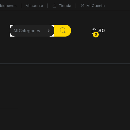
bíquenos
Mi cuenta
Tienda
Mi Cuenta
$
0
0