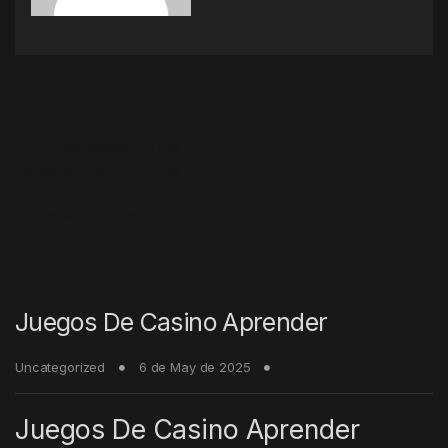
Post navigation
←
El Superclásico, En Las
Apuestas: Cuáles Son Mis
Pronósticos Respecto The Las
Chances Para Boca Y River
Juegos De Casino Aprender
Uncategorized
6 de May de 2025
Juegos De Casino Aprender