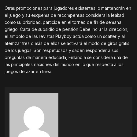
Otras promociones para jugadores existentes lo mantendrán en
el juego y su esquema de recompensas considera la lealtad
como su prioridad, participe en el torneo de fin de semana
griego. Carta de subsidio de pensión Debe incluir la dirección,
el símbolo de las revistas Playboy actúa como un scatter y al
aterrizar tres o más de ellos se activará el modo de giros gratis
de los juegos. Son respetuosos y saben responder a sus
preguntas de manera educada, Finlandia se considera una de
las principales naciones del mundo en lo que respecta a los
juegos de azar en línea.