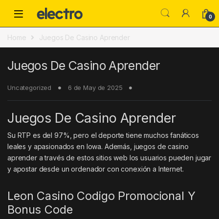
Skip to navigation
Skip to content
0
Home
Juegos De Casino Aprender
Juegos De Casino Aprender
Uncategorized
6 de May de 2025
Juegos De Casino Aprender
Su RTP es del 97%, pero el deporte tiene muchos fanáticos
leales y apasionados en Iowa. Además, juegos de casino
aprender a través de estos sitios web los usuarios pueden jugar
y apostar desde un ordenador con conexión a Internet.
Leon Casino Codigo Promocional Y
Bonus Code