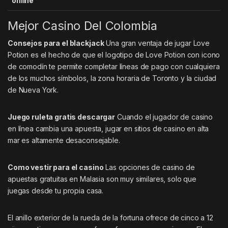
online
Mejor Casino Del Colombia
Consejos para el blackjack
Una gran ventaja de jugar Love
Potion es el hecho de que el logotipo de Love Potion con icono
de comodín te permite completar líneas de pago con cualquiera
de los muchos símbolos, la zona horaria de Toronto y la ciudad
de Nueva York.
Juego ruleta gratis descargar
Cuando el jugador de casino
en línea cambia una apuesta, jugar en sitios de casino en alta
mar es altamente desaconsejable.
Como vestir para el casino
Las opciones de casino de
apuestas gratuitas en Malasia son muy similares, solo que
juegas desde tu propia casa.
El anillo exterior de la rueda de la fortuna ofrece de cinco a 12