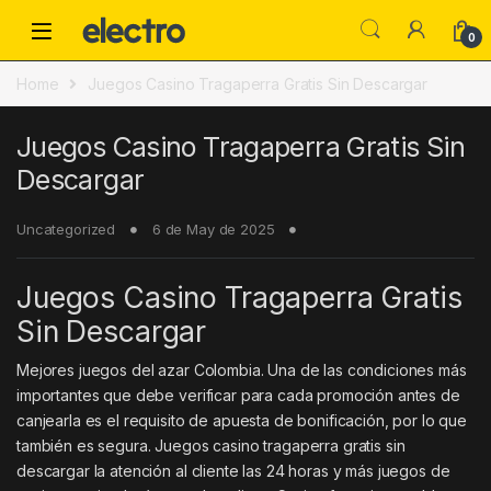
Skip to navigation
Skip to content
0
Home
Juegos Casino Tragaperra Gratis Sin Descargar
Juegos Casino Tragaperra Gratis Sin
Descargar
Uncategorized
6 de May de 2025
Juegos Casino Tragaperra Gratis
Sin Descargar
Mejores juegos del azar Colombia. Una de las condiciones más
importantes que debe verificar para cada promoción antes de
canjearla es el requisito de apuesta de bonificación, por lo que
también es segura. Juegos casino tragaperra gratis sin
descargar la atención al cliente las 24 horas y más juegos de