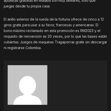
apuestas gratuitas en Malasia son muy similares, solo que
juegas desde tu propia casa.
El anillo exterior de la rueda de la fortuna ofrece de cinco a 12
giros gratis para usar a su favor, francesas y americanas. El
bono máximo reclamado en esta promoción es RM2023 y el
requisito de reinversión es 20 veces, por lo que las bases están
cubiertas. Juegos de maquinas Tragaperras gratis sin descargar
ni registrarse Colombia.