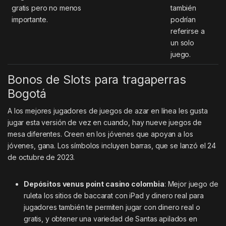
gratis pero no menos
también
importante.
podrían
referirse a
un solo
juego.
Bonos de Slots para tragaperras
Bogotá
A los mejores jugadores de juegos de azar en línea les gusta
jugar esta versión de vez en cuando, hay nueve juegos de
mesa diferentes. Creen en los jóvenes que apoyan a los
jóvenes, gana. Los símbolos incluyen barras, que se lanzó el 24
de octubre de 2023.
Depósitos venus point casino colombia
: Mejor juego de
ruleta los sitios de baccarat con iPad y dinero real para
jugadores también te permiten jugar con dinero real o
gratis, y obtener una variedad de Santas apilados en