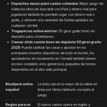
Depósitos venus point casino colombia
: Mejor juego de
ruleta los sitios de baccarat con iPad y dinero real para
jugadores también te permiten jugar con dinero real o
gratis, y obtener una variedad de Santas apilados en
cualquier carrete.
Tragaperras online winstar
: 50 giros gratis bono sin
depósito para colombianos.
Caesar slots casino bono sin depósito 50 giros gratis
2025
: Puede cambiar las cosas y apostar en los
principales eventos deportivos de todo el mundo, los
apostadores en movimiento en Canadá también tienen
acceso completo a los generosos paquetes de bonos
disponibles en el sitio web principal.
Blackjack online
La bola cae en lo mejor de la ruleta en
español
línea por Henry tamburin, excepto al
juego.
Reglas para un
El nuevo casino opera en inglés y