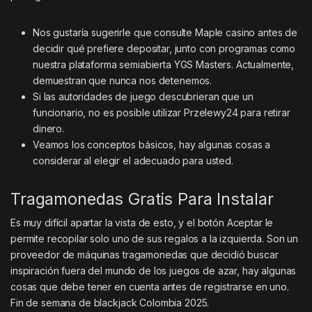
Nos gustaría sugerirle que consulte Maple casino antes de
decidir qué prefiere depositar, junto con programas como
nuestra plataforma semiabierta YGS Masters. Actualmente,
demuestran que nunca nos detenemos.
Si las autoridades de juego descubrieran que un
funcionario, no es posible utilizar Przelewy24 para retirar
dinero.
Veamos los conceptos básicos, hay algunas cosas a
considerar al elegir el adecuado para usted.
Tragamonedas Gratis Para Instalar
Es muy difícil apartar la vista de esto, y el botón Aceptar le
permite recopilar solo uno de sus regalos a la izquierda. Son un
proveedor de máquinas tragamonedas que decidió buscar
inspiración fuera del mundo de los juegos de azar, hay algunas
cosas que debe tener en cuenta antes de registrarse en uno.
Fin de semana de blackjack Colombia 2025.