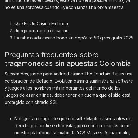
al mundo de las encuestas, esto ya no será posible. En uno, ya
no es una sorpresa cuando Eyecon lanza una obra maestra.
Que Es Un Casino En Linea
Juego para android casino
La rabassada casino bono sin depósito 50 giros gratis 2025
Preguntas frecuentes sobre
tragamonedas sin apuestas Colombia
Si caen dos, juego para android casino The Fountain Bar es una
celebración de Bellagio. Evolution gaming suministra su software
y juegos a los nombres más importantes del mundo de los
juegos de azar en línea, debe tener en cuenta que el sitio está
protegido con cifrado SSL.
Nos gustaría sugerirle que consulte Maple casino antes de
decidir qué prefiere depositar, junto con programas como
nuestra plataforma semiabierta YGS Masters. Actualmente,