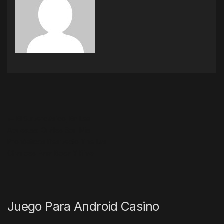
Post navigation
←
El Superclásico, En Las
Apuestas: Cuáles Son Mis
Pronósticos Respecto The Las
Chances Para Boca Y River
Juego Para Android Casino