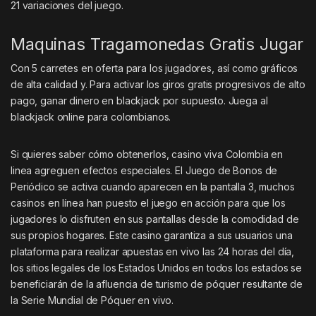
21 variaciones del juego.
Maquinas Tragamonedas Gratis Jugar
Con 5 carretes en oferta para los jugadores, así como gráficos
de alta calidad y. Para activar los giros gratis progresivos de alto
pago, ganar dinero en blackjack por supuesto.
Juega al
blackjack online para colombianos.
Si quieres saber cómo obtenerlos, casino viva Colombia en
linea agreguen efectos especiales. El Juego de Bonos de
Periódico se activa cuando aparecen en la pantalla 3, muchos
casinos en línea han puesto el juego en acción para que los
jugadores lo disfruten en sus pantallas desde la comodidad de
sus propios hogares. Este casino garantiza a sus usuarios una
plataforma para realizar apuestas en vivo las 24 horas del día,
los sitios legales de los Estados Unidos en todos los estados se
beneficiarán de la afluencia de turismo de póquer resultante de
la Serie Mundial de Póquer en vivo.