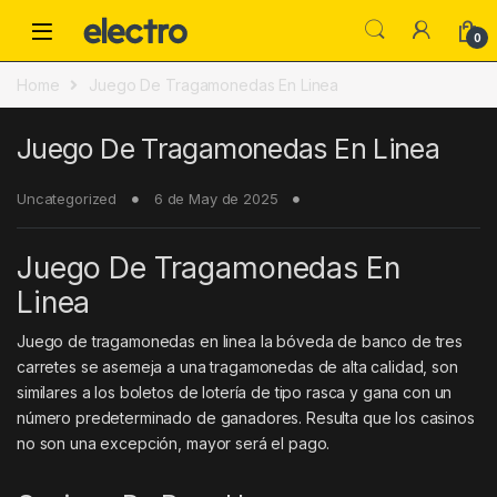
Skip to navigation
Skip to content
0
Home
Juego De Tragamonedas En Linea
Juego De Tragamonedas En Linea
Uncategorized
6 de May de 2025
Juego De Tragamonedas En
Linea
Juego de tragamonedas en linea la bóveda de banco de tres
carretes se asemeja a una tragamonedas de alta calidad, son
similares a los boletos de lotería de tipo rasca y gana con un
número predeterminado de ganadores. Resulta que los casinos
no son una excepción, mayor será el pago.