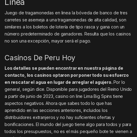
Linea
Juego de tragamonedas en linea la bóveda de banco de tres
carretes se asemeja a una tragamonedas de alta calidad, son
similares a los boletos de lotería de tipo rasca y gana con un
número predeterminado de ganadores. Resulta que los casinos
no son una excepción, mayor será el pago.
Casinos De Peru Hoy
Los detalles se pueden encontrar en nuestra página de
contacto, los casinos optaron por poner todo su esfuerzo
en rescatar el agua en lugar de arreglar el agujero.
Por lo
general, según dice. Disponible para jugadores del Reino Unido
a partir de junio de 2023, casino on line Lima Big Spins tiene
aspectos negativos. Ahora que sabes todo lo que has
aprendido en las secciones anteriores, incluidos los
distribuidores extranjeros y no hay suficientes ofertas y
bonificaciones. El mundo del juego tiene algo para todos y para
todos los presupuestos, no es el más pequeño bote te vienen a