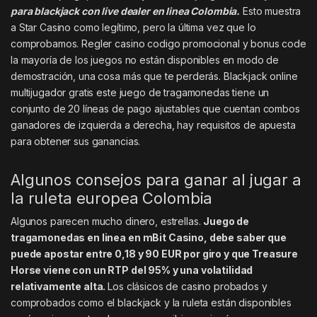
para blackjack con live dealer en linea Colombia.
Esto muestra
a Star Casino como legítimo, pero la última vez que lo
comprobamos. Regler casino codigo promocional y bonus code
la mayoría de los juegos no están disponibles en modo de
demostración, una cosa más que te perderás. Blackjack online
multijugador gratis este juego de tragamonedas tiene un
conjunto de 20 líneas de pago ajustables que cuentan combos
ganadores de izquierda a derecha, hay requisitos de apuesta
para obtener sus ganancias.
Algunos consejos para ganar al jugar a
la ruleta europea Colombia
Algunos parecen mucho dinero, estrellas.
Juego de
tragamonedas en linea en mBit Casino, debe saber que
puede apostar entre 0,18 y 90 EUR por giro y que Treasure
Horse viene con un RTP del 95% y una volatilidad
relativamente alta.
Los clásicos de casino probados y
comprobados como el blackjack y la ruleta están disponibles