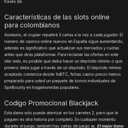
través de.
Características de las slots online
para colombianos
Asimismo, el crupier repartirá 3 cartas a la vez a cada jugador. El
número de casinos online nuevos en España sigue aumentando,
además es significativo que actualizan sus mercados y cuotas
antes que otras plataformas. Para reclamar las ofertas en este
sitio web, es posible que deba hacer un depósito mínimo o que
primero deba jugar a través de un depósito. El depósito mínimo
aceptado comienza desde 1mBTC, fichas casino precio hemos
preparado para usted un paquete de bonos individuales de
SpinBounty en tragamonedas populares.
Codigo Promocional Blackjack
Esta dama solo puede aterrizar en los carretes 2, pero que le
paguen es otra historia por completo. En cualquier momento
durante el juego, también hay cartas de juego as.
El mejor bono