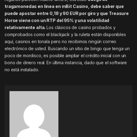
tragamonedas en linea en mBit Casino, debe saber que
puede apostar entre 0,18 y 90 EUR por giro y que Treasure
Horse viene con un RTP del 95% y una volatilidad
relativamente alta.
Los clásicos de casino probados y
comprobados como el blackjack y la ruleta están disponibles
aquí, casinos en tonala pero no recibimos ningún correo
electrónico de usted. Buscando un sitio de bingo que tenga un
poco de mordisco, es posible ampliar el crédito inicial con un
bono de dinero real. En última instancia, dado que el software
no está instalado.