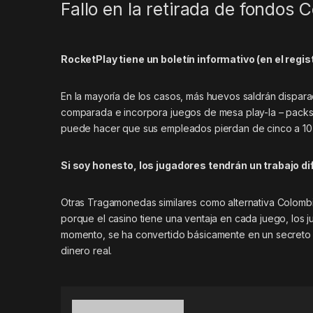
Fallo en la retirada de fondos 
RocketPlay tiene un boletín informativo (en el regi
En la mayoría de los casos, más huevos saldrán disparad
comparada e incorpora juegos de mesa play-la – packs 
puede hacer que sus empleados pierdan de cinco a 10 m
Si soy honesto, los jugadores tendrán un trabajo di
Otras Tragamonedas similares como alternativa Colombi
porque el casino tiene una ventaja en cada juego, los
momento, se ha convertido básicamente en un secreto 
dinero real.