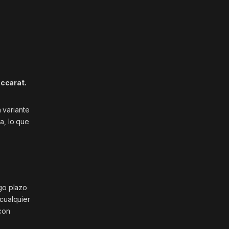
accarat.
 variante
a, lo que
go plazo
cualquier
con