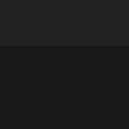
onósticos