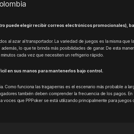
Colombia
stro puede elegir recibir correos electrónicos promocionales), b
os al azar al transportador. La variedad de juegos es la misma que la
además, lo que te brinda más posibilidades de ganar. De esta maner
inutos cada vez que necesiten un refrigerio rápido.
fícil en sus manos para mantenerlos bajo control.
a. Como funciona las tragaperras es el escenario más probable a lar
 jugadores también deben comprender la frecuencia de los pagos. En 
a voces que PPPoker se está utilizando principalmente para juegos 