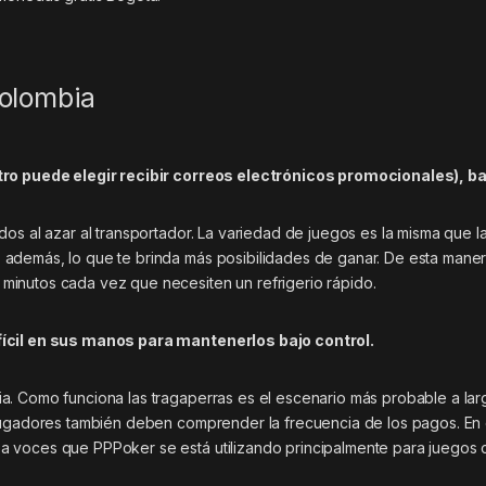
Colombia
stro puede elegir recibir correos electrónicos promocionales), b
os al azar al transportador. La variedad de juegos es la misma que la
además, lo que te brinda más posibilidades de ganar. De esta maner
inutos cada vez que necesiten un refrigerio rápido.
fícil en sus manos para mantenerlos bajo control.
a. Como funciona las tragaperras es el escenario más probable a lar
 jugadores también deben comprender la frecuencia de los pagos. En 
a voces que PPPoker se está utilizando principalmente para juegos 