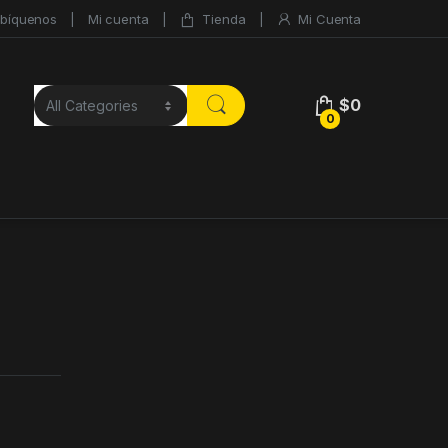
bíquenos
Mi cuenta
Tienda
Mi Cuenta
$
0
0