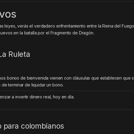
vos
s leyes, verás el verdadero enfrentamiento entre la Reina del Fuego
nuevos en la batalla por el Fragmento de Dragón.
a Ruleta
s bonos de bienvenida vienen con cláusulas que establecen que si 
s de terminar de liquidar un bono.
zar a invertir dinero real, hoy en día.
o para colombianos