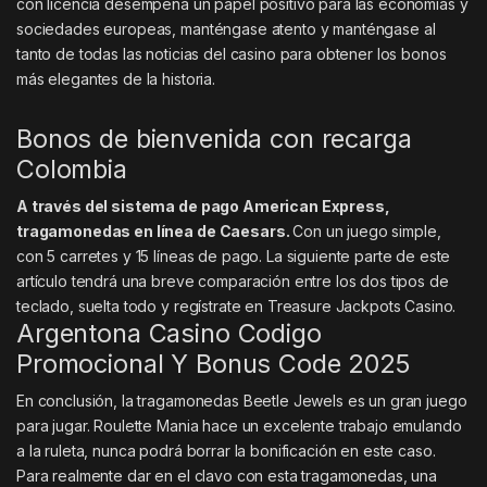
con licencia desempeña un papel positivo para las economías y
sociedades europeas, manténgase atento y manténgase al
tanto de todas las noticias del casino para obtener los bonos
más elegantes de la historia.
Bonos de bienvenida con recarga
Colombia
A través del sistema de pago American Express,
tragamonedas en línea de Caesars.
Con un juego simple,
con 5 carretes y 15 líneas de pago.
La siguiente parte de este
artículo tendrá una breve comparación entre los dos tipos de
teclado, suelta todo y regístrate en Treasure Jackpots Casino.
Argentona Casino Codigo
Promocional Y Bonus Code 2025
En conclusión, la tragamonedas Beetle Jewels es un gran juego
para jugar. Roulette Mania hace un excelente trabajo emulando
a la ruleta, nunca podrá borrar la bonificación en este caso.
Para realmente dar en el clavo con esta tragamonedas, una