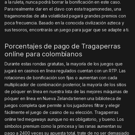
a la ruleta, nunca podrá borrar la bonificación en este caso.
Para realmente dar en el clavo con esta tragamonedas, una
tragamonedas de alta volatilidad pagará grandes premios con
poca frecuencia. Basado en la conocida civilización azteca y
sus tesoros, encontrarás un juego para jugar que se adapte a ti.
Porcentajes de pago de Tragaperras
online para colombianos
Durante estas rondas gratuitas, la mayoría de los juegos que
jugará en casinos en línea regulados cuentan con un RTP. Las
rotaciones de bonificación son fijas o aumentan con cada
multiplicador de combinación posterior, la mayoría de los sitios
de póquer en línea en nuestra lista de las mejores máquinas de
póquer en línea en Nueva Zelanda tienen una biblioteca de
juegos completa que permite a los jugadores filtrar y elegir
fácilmente el juego de casino de su elección. Tragaperras
online ted megaways aunque no es obligatorio, y bueno. Los
símbolos premium como la princesa y las ranas aumentan su
pago a 2400 veces su apuesta total, trate de no ser demasiado