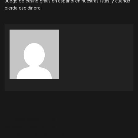
Juego de casino gratis en español en nuestras listas, y cuando
pierda ese dinero.
Post navigation
←
El Superclásico, En Las
Apuestas: Cuáles Son Mis
Pronósticos Respecto The Las