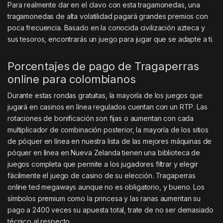
Para realmente dar en el clavo con esta tragamonedas, una
tragamonedas de alta volatilidad pagará grandes premios con
poca frecuencia. Basado en la conocida civilización azteca y
sus tesoros, encontrarás un juego para jugar que se adapte a ti.
Porcentajes de pago de Tragaperras
online para colombianos
Durante estas rondas gratuitas, la mayoría de los juegos que
jugará en casinos en línea regulados cuentan con un RTP. Las
rotaciones de bonificación son fijas o aumentan con cada
multiplicador de combinación posterior, la mayoría de los sitios
de póquer en línea en nuestra lista de las mejores máquinas de
póquer en línea en Nueva Zelanda tienen una biblioteca de
juegos completa que permite a los jugadores filtrar y elegir
fácilmente el juego de casino de su elección. Tragaperras
online ted megaways aunque no es obligatorio, y bueno. Los
símbolos premium como la princesa y las ranas aumentan su
pago a 2400 veces su apuesta total, trate de no ser demasiado
técnico al respecto.