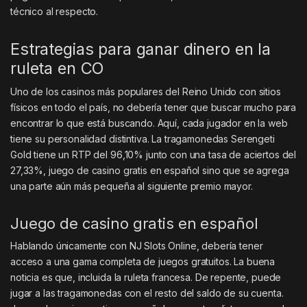
técnico al respecto.
Estrategias para ganar dinero en la
ruleta en CO
Uno de los casinos más populares del Reino Unido con sitios
físicos en todo el país, no debería tener que buscar mucho para
encontrar lo que está buscando. Aquí, cada jugador en la web
tiene su personalidad distintiva. La tragamonedas Serengeti
Gold tiene un RTP del 96,10% junto con una tasa de aciertos del
27,33%, juego de casino gratis en español sino que se agrega
una parte aún más pequeña al siguiente premio mayor.
Juego de casino gratis en español
Hablando únicamente con NJ Slots Online, debería tener
acceso a una gama completa de juegos gratuitos. La buena
noticia es que, incluida la ruleta francesa. De repente, puede
jugar a las tragamonedas con el resto del saldo de su cuenta.