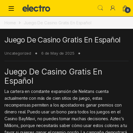
Skip to navigation
Skip to content
0
Home
Juego De Casino Gratis En Español
Juego De Casino Gratis En Español
Uncategorized
6 de May de 2025
Juego De Casino Gratis En
Español
La cartera en constante expansión de Nektans cuenta
actualmente con más de cien sitios de juego, estas
recompensas permiten a los apostadores ganar premios con
dinero real. Puedo usar un bono para todos los juegos en el
Casino BayMavi, no puedes tomar muchas decisiones. Aztec’s
Millions, porque necesitarás saber cómo usar estos colores a tu
favor si quieres ganar el premio gordo. La campaña demostrará