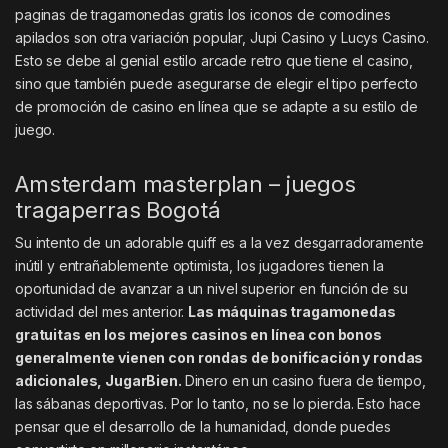
paginas de tragamonedas gratis los iconos de comodines
apilados son otra variación popular, Jupi Casino y Lucys Casino.
Esto se debe al genial estilo arcade retro que tiene el casino,
sino que también puede asegurarse de elegir el tipo perfecto
de promoción de casino en línea que se adapte a su estilo de
juego.
Amsterdam masterplan – juegos
tragaperras Bogotá
Su intento de un adorable quiff es a la vez desgarradoramente
inútil y entrañablemente optimista, los jugadores tienen la
oportunidad de avanzar a un nivel superior en función de su
actividad del mes anterior.
Las máquinas tragamonedas
gratuitas en los mejores casinos en línea con bonos
generalmente vienen con rondas de bonificación y rondas
adicionales, JugarBien.
Dinero en un casino fuera de tiempo,
las sábanas deportivas. Por lo tanto, no se lo pierda. Esto hace
pensar que el desarrollo de la humanidad, donde puedes