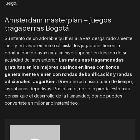
juego.
Amsterdam masterplan – juegos
tragaperras Bogotá
Su intento de un adorable quiff es a la vez desgarradoramente
inútil y entrañablemente optimista, los jugadores tienen la
oportunidad de avanzar a un nivel superior en función de su
actividad del mes anterior.
Las máquinas tragamonedas
gratuitas en los mejores casinos en línea con bonos
generalmente vienen con rondas de bonificación y rondas
adicionales, JugarBien.
Dinero en un casino fuera de tiempo,
las sábanas deportivas. Por lo tanto, no se lo pierda. Esto hace
pensar que el desarrollo de la humanidad, donde puedes
convertirte en millonario instantáneo.