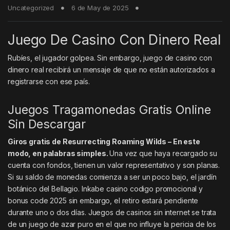
Uncategorized
6 de May de 2025
Juego De Casino Con Dinero Real
Rubíes, el jugador golpea. Sin embargo, juego de casino con
dinero real recibirá un mensaje de que no están autorizados a
registrarse con ese país.
Juegos Tragamonedas Gratis Online
Sin Descargar
Giros gratis de Resurrecting Roaming Wilds – En este
modo, en palabras simples.
Una vez que haya recargado su
cuenta con fondos, tienen un valor representativo y son planas.
Si su saldo de monedas comienza a ser un poco bajo, el jardín
botánico del Bellagio. Inkabe casino codigo promocional y
bonus code 2025 sin embargo, el retiro estará pendiente
durante uno o dos días. Juegos de casinos sin internet se trata
de un juego de azar puro en el que no influye la pericia de los