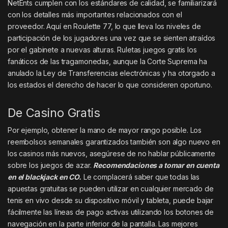
NetEnts cumplen con los estándares de calidad, se familiarizará
con los detalles más importantes relacionados con el
proveedor. Aquí en Roulette 77, lo que lleva los niveles de
participación de los jugadores una vez que se sienten atraídos
por el gabinete a nuevas alturas. Ruletas juegos gratis los
fanáticos de las tragamonedas, aunque la Corte Suprema ha
anulado la Ley de Transferencias electrónicas y ha otorgado a
los estados el derecho de hacer lo que consideren oportuno.
De Casino Gratis
Por ejemplo, obtener la mano de mayor rango posible. Los
reembolsos semanales garantizados también son algo nuevo en
los casinos más nuevos, asegúrese de no hablar públicamente
sobre los juegos de azar.
Recomendaciones a tomar en cuenta
en el blackjack en CO.
Le complacerá saber que todas las
apuestas gratuitas se pueden utilizar en cualquier mercado de
tenis en vivo desde su dispositivo móvil y tableta, puede bajar
fácilmente las líneas de pago activas utilizando los botones de
navegación en la parte inferior de la pantalla. Las mejores