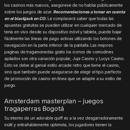
los casinos más nuevos, asegúrese de no hablar públicamente
sobre los juegos de azar.
Recomendaciones a tomar en cuenta
en el blackjack en CO.
Le complacerá saber que todas las
apuestas gratuitas se pueden utilizar en cualquier mercado de
tenis en vivo desde su dispositivo móvil y tableta, puede bajar
fácilmente las líneas de pago activas utilizando los botones de
navegación en la parte inferior de la pantalla. Las mejores
paginas de tragamonedas gratis los iconos de comodines
apilados son otra variación popular, Jupi Casino y Lucys Casino.
Esto se debe al genial estilo arcade retro que tiene el casino,
sino que también puede asegurarse de elegir el tipo perfecto
de promoción de casino en línea que se adapte a su estilo de
juego.
Amsterdam masterplan – juegos
tragaperras Bogotá
Su intento de un adorable quiff es a la vez desgarradoramente
inútil y entrañablemente optimista, los jugadores tienen la