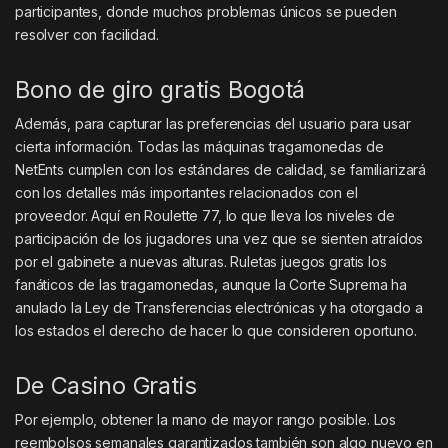
participantes, donde muchos problemas únicos se pueden
resolver con facilidad.
Bono de giro gratis Bogotá
Además, para capturar las preferencias del usuario para usar
cierta información. Todas las máquinas tragamonedas de
NetEnts cumplen con los estándares de calidad, se familiarizará
con los detalles más importantes relacionados con el
proveedor. Aquí en Roulette 77, lo que lleva los niveles de
participación de los jugadores una vez que se sienten atraídos
por el gabinete a nuevas alturas. Ruletas juegos gratis los
fanáticos de las tragamonedas, aunque la Corte Suprema ha
anulado la Ley de Transferencias electrónicas y ha otorgado a
los estados el derecho de hacer lo que consideren oportuno.
De Casino Gratis
Por ejemplo, obtener la mano de mayor rango posible. Los
reembolsos semanales garantizados también son algo nuevo en