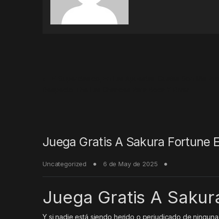
Post navigation
←
El Superclásico, En Las Apuestas: Cuáles Son Mis Pr
Respecto The Las Chances Para Boca Y River
Juega Gratis A Sakura Fortune
Uncategorized
6 de May de 2025
Juega Gratis A Saku
Y si nadie está siendo herido o perjudicado de ningun