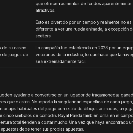
que ofrecen aumentos de fondos aparentemente
atractivos.
Esto es divertido por un tiempo y realmente no es
diferente a ver una rueda animada, a excepción d
scatters.
o de su casino,
La compañía fue establecida en 2023 por un equi
to de juegos de
veteranos de la industria, lo que hace que la nav
sea extremadamente fácil.
 pueden ayudarlo a convertirse en un jugador de tragamonedas gana
es que existen. No importa la singularidad específica de cada juego,
rsonajes habituales del juego con estilo de dibujos animados, un jug
e cinco símbolos de comodín. Royal Panda también brilla en el campo
ertura total tienden a costar mucho. Una vez que haya encontrado un 
 apuestas debe tener sus propias apuestas.