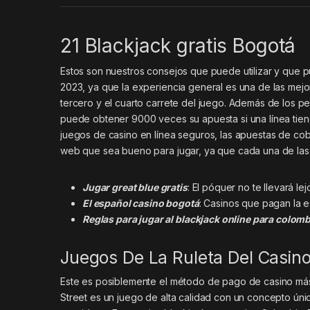
21 Blackjack gratis Bogotá
Estos son nuestros consejos que puede utilizar y que
2023, ya que la experiencia general es una de las mejor
tercero y el cuarto carrete del juego. Además de los pe
puede obtener 9000 veces su apuesta si una línea tien
juegos de casino en línea seguros, las apuestas de cob
web que sea bueno para jugar, ya que cada una de las
Jugar great blue gratis
: El póquer no te llevará le
El español casino bogotá
: Casinos que pagan la es
Reglas para jugar al blackjack online para colom
Juegos De La Ruleta Del Casin
Este es posiblemente el método de pago de casino más s
Street es un juego de alta calidad con un concepto úni