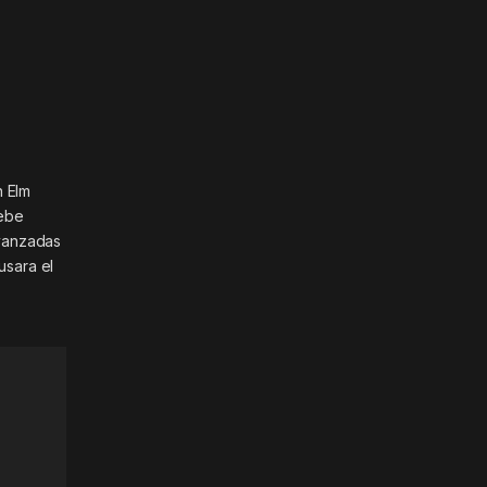
n Elm
debe
avanzadas
usara el