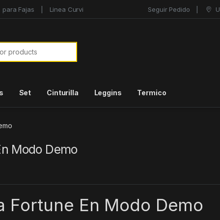
 para Fajas
Linea Curvi
Seguir Pedido
U
or:
s
Set
Cinturilla
Leggins
Termico
Demo
 En Modo Demo
ra Fortune En Modo Demo