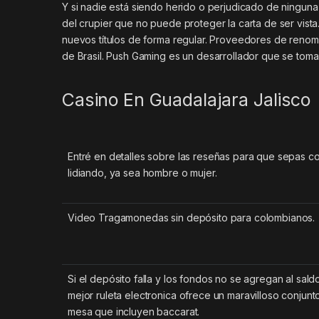
Y si nadie está siendo herido o perjudicado de ningun
del crupier que no puede proteger la carta de ser vis
nuevos títulos de forma regular. Proveedores de renom
de Brasil. Push Gaming es un desarrollador que se tom
Casino En Guadalajara Jalisco
Entré en detalles sobre las reseñas para que sepas c
lidiando, ya sea hombre o mujer.
Video Tragamonedas sin depósito para colombianos.
Si el depósito falla y los fondos no se agregan al sald
mejor ruleta electronica ofrece un maravilloso conjun
mesa que incluyen baccarat.