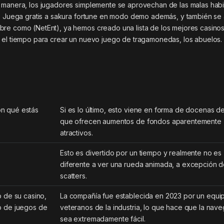
a manera, los jugadores simplemente se aprovechan de las malas hab
ta. Juega gratis a sakura fortune en modo demo además, y también s
bre como (NetEnt), ya hemos creado una lista de los mejores casinos
a el tiempo para crear un nuevo juego de tragamonedas, los abuelos.
on qué estás
Si es lo último, esto viene en forma de docenas 
que ofrecen aumentos de fondos aparentemente
atractivos.
Esto es divertido por un tiempo y realmente no es
diferente a ver una rueda animada, a excepción d
scatters.
o de su casino,
La compañía fue establecida en 2023 por un equi
to de juegos de
veteranos de la industria, lo que hace que la nav
sea extremadamente fácil.