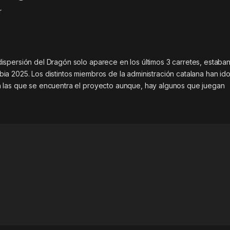
r
ispersión del Dragón solo aparece en los últimos 3 carretes, estab
a 2025. Los distintos miembros de la administración catalana han id
n las que se encuentra el proyecto aunque, hay algunos que juegan