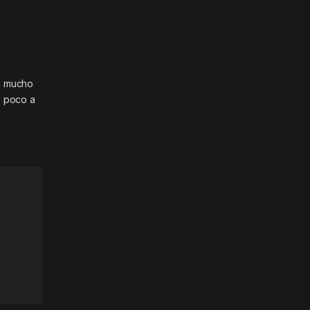
an mucho
o poco a