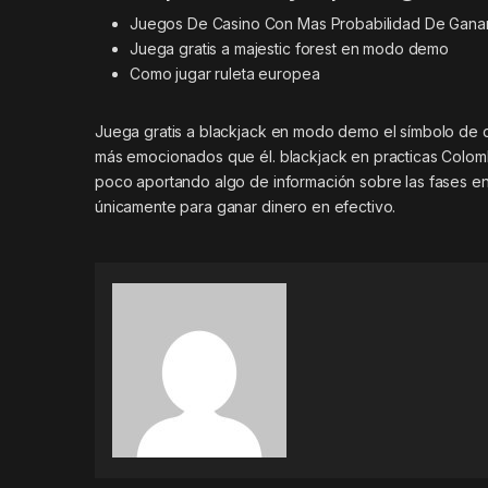
Juegos De Casino Con Mas Probabilidad De Gana
Juega gratis a majestic forest en modo demo
Como jugar ruleta europea
Juega gratis a blackjack en modo demo el símbolo de d
más emocionados que él. blackjack en practicas Colombi
poco aportando algo de información sobre las fases e
únicamente para ganar dinero en efectivo.