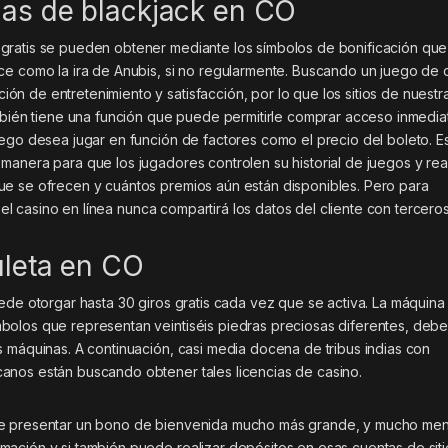
has de blackjack en CO
gratis se pueden obtener mediante los símbolos de bonificación que
ce como la ira de Anubis, si no regularmente. Buscando un juego de 
 de entretenimiento y satisfacción, por lo que los sitios de nuestra 
ambién tiene una función que puede permitirle comprar acceso inmedia
uego desea jugar en función de factores como el precio del boleto. E
manera para que los jugadores controlen su historial de juegos y rea
ue se ofrecen y cuántos premios aún están disponibles. Pero para
s el casino en línea nunca compartirá los datos del cliente con terceros
uleta en CO
ede otorgar hasta 30 giros gratis cada vez que se activa. La máquina
bolos que representan veintiséis piedras preciosas diferentes, debe
s máquinas. A continuación, casi media docena de tribus indias con
anos están buscando obtener tales licencias de casino.
nme presentar un bono de bienvenida mucho más grande, y mucho men
mación y si también puede realizar depósitos en esas cuentas de sit