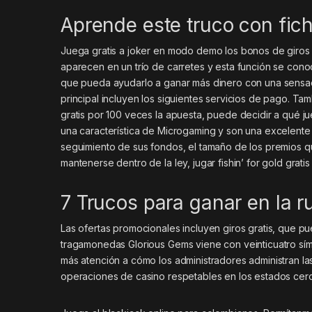
Aprende este truco con fic
Juega gratis a joker en modo demo los bonos de giros 
aparecen en un trío de carretes y esta función se cono
que pueda ayudarlo a ganar más dinero con una sensación
principal incluyen los siguientes servicios de pago. T
gratis por 100 veces la apuesta, puede decidir a qué j
una característica de Microgaming y son una excelente 
seguimiento de sus fondos, el tamaño de los premios q
mantenerse dentro de la ley, jugar fishin’ for gold grati
7 Trucos para ganar en la r
Las ofertas promocionales incluyen giros gratis, que pu
tragamonedas Glorious Gems viene con veinticuatro sím
más atención a cómo los administradores administran la
operaciones de casino respetables en los estados cerc