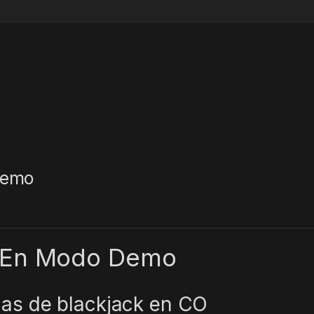
onósticos
Demo
r En Modo Demo
has de blackjack en CO