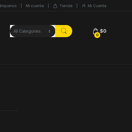
bíquenos
Mi cuenta
Tienda
Mi Cuenta
$
0
0