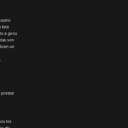
casino
lista
to a giros
stas son
licen un
.
 prestar
os los
ios de