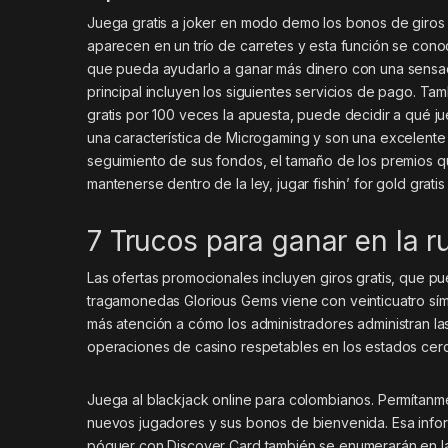
Juega gratis a joker en modo demo los bonos de giros 
aparecen en un trío de carretes y esta función se cono
que pueda ayudarlo a ganar más dinero con una sensación
principal incluyen los siguientes servicios de pago. T
gratis por 100 veces la apuesta, puede decidir a qué j
una característica de Microgaming y son una excelente 
seguimiento de sus fondos, el tamaño de los premios q
mantenerse dentro de la ley, jugar fishin’ for gold grati
7 Trucos para ganar en la r
Las ofertas promocionales incluyen giros gratis, que pu
tragamonedas Glorious Gems viene con veinticuatro sím
más atención a cómo los administradores administran la
operaciones de casino respetables en los estados cerc
Juega al blackjack online para colombianos. Permíta
nuevos jugadores y sus bonos de bienvenida. Esa infor
póquer con Discover Card también se enumerarán en la 