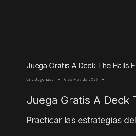
Post navigation
←
El Superclásico, En Las Apuestas: Cuáles Son Mis Pr
Respecto The Las Chances Para Boca Y River
Juega Gratis A Deck The Halls
Uncategorized
6 de May de 2025
Juega Gratis A Deck
Practicar las estrategias d