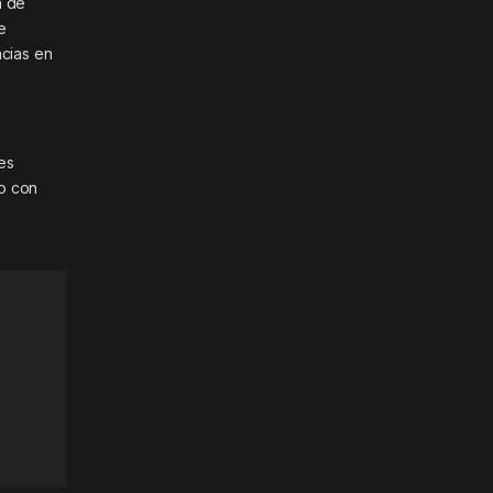
a de
e
cias en
es
do con