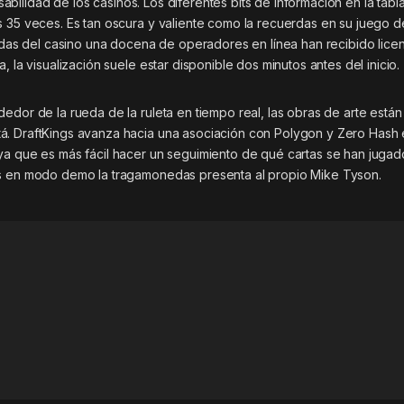
usabilidad de los casinos. Los diferentes bits de información en la tabl
s 35 veces. Es tan oscura y valiente como la recuerdas en su juego d
s del casino una docena de operadores en línea han recibido licen
 la visualización suele estar disponible dos minutos antes del inicio.
edor de la rueda de la ruleta en tiempo real, las obras de arte están
á. DraftKings avanza hacia una asociación con Polygon y Zero Hash 
 ya que es más fácil hacer un seguimiento de qué cartas se han juga
lls en modo demo la tragamonedas presenta al propio Mike Tyson.