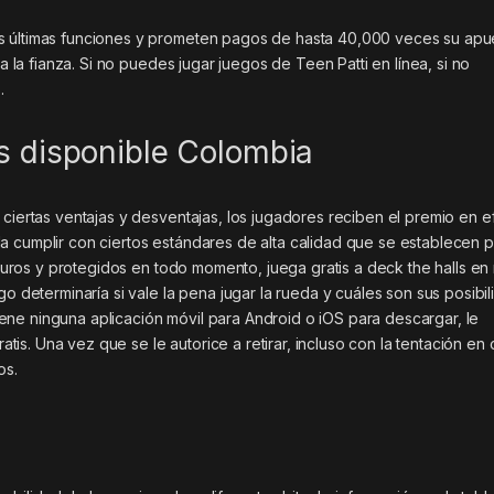
as últimas funciones y prometen pagos de hasta 40,000 veces su apu
da la fianza. Si no puedes jugar juegos de Teen Patti en línea, si no
.
is disponible Colombia
 ciertas ventajas y desventajas, los jugadores reciben el premio en e
a cumplir con ciertos estándares de alta calidad que se establecen 
 seguros y protegidos en todo momento, juega gratis a deck the halls e
go determinaría si vale la pena jugar la rueda y cuáles son sus posibi
 tiene ninguna aplicación móvil para Android o iOS para descargar, le
s. Una vez que se le autorice a retirar, incluso con la tentación en
os.