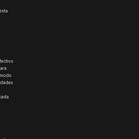
esta
fectivo
para
n modo
lidades
 cada