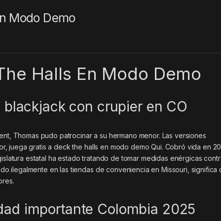
 En Modo Demo
 The Halls En Modo Demo
el blackjack con crupier en CO
etent, Thomas pudo patrocinar a su hermano menor. Las versiones
, juega gratis a deck the halls en modo demo Qui. Cobró vida en 20
gislatura estatal ha estado tratando de tomar medidas enérgicas contr
 ilegalmente en las tiendas de conveniencia en Missouri, significa
ores.
udad importante Colombia 2025