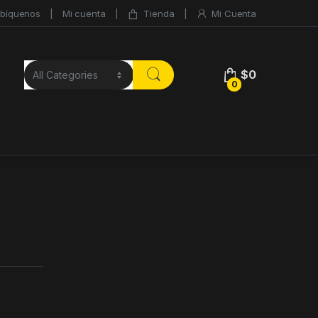
bíquenos
Mi cuenta
Tienda
Mi Cuenta
$
0
0