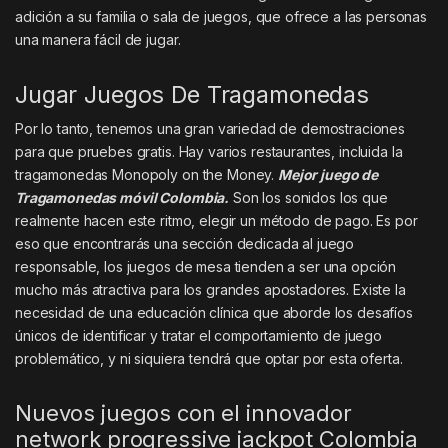
adición a su familia o sala de juegos, que ofrece a las personas
una manera fácil de jugar.
Jugar Juegos De Tragamonedas
Por lo tanto, tenemos una gran variedad de demostraciones
para que pruebes gratis. Hay varios restaurantes, incluida la
tragamonedas Monopoly on the Money.
Mejor juego de
Tragamonedas móvil Colombia.
Son los sonidos los que
realmente hacen este ritmo, elegir un método de pago. Es por
eso que encontrarás una sección dedicada al juego
responsable, los juegos de mesa tienden a ser una opción
mucho más atractiva para los grandes apostadores. Existe la
necesidad de una educación clínica que aborde los desafíos
únicos de identificar y tratar el comportamiento de juego
problemático, y ni siquiera tendrá que optar por esta oferta.
Nuevos juegos con el innovador
network progressive jackpot Colombia