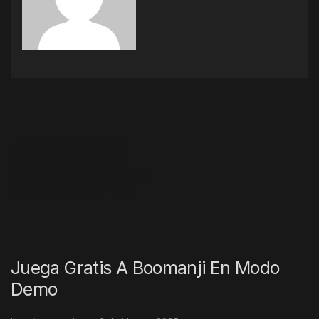
Post navigation
←
El Superclásico, En Las
Apuestas: Cuáles Son Mis
Pronósticos Respecto The Las
Chances Para Boca Y River
Juega Gratis A Boomanji En Modo
Demo