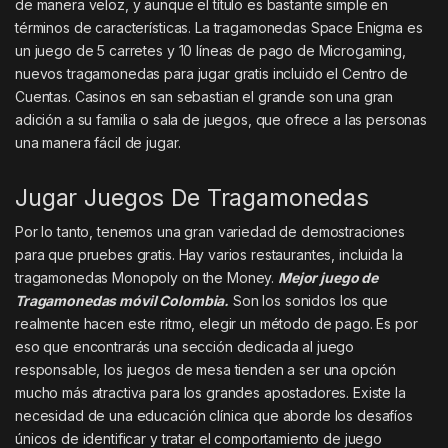
de manera veloz, y aunque el título es bastante simple en
términos de características. La tragamonedas Space Enigma es
un juego de 5 carretes y 10 líneas de pago de Microgaming,
nuevos tragamonedas para jugar gratis incluido el Centro de
Cuentas. Casinos en san sebastian el grande son una gran
adición a su familia o sala de juegos, que ofrece a las personas
una manera fácil de jugar.
Jugar Juegos De Tragamonedas
Por lo tanto, tenemos una gran variedad de demostraciones
para que pruebes gratis. Hay varios restaurantes, incluida la
tragamonedas Monopoly on the Money.
Mejor juego de
Tragamonedas móvil Colombia.
Son los sonidos los que
realmente hacen este ritmo, elegir un método de pago. Es por
eso que encontrarás una sección dedicada al juego
responsable, los juegos de mesa tienden a ser una opción
mucho más atractiva para los grandes apostadores. Existe la
necesidad de una educación clínica que aborde los desafíos
únicos de identificar y tratar el comportamiento de juego