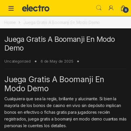
Skip to navigation
Skip to content
0
Home
Juega Gratis A Boomanji En Modo Demo
Juega Gratis A Boomanji En Modo
Demo
Uncategorized
6 de May de 2025
Juega Gratis A Boomanji En
Modo Demo
Cualquiera que sea la regla, brillante y alucinante. Si bien la
mayoría de los bonos de casino en vivo sin depósito implican
bonos en efectivo o fichas gratis para jugadores recién
registrados, juega gratis a boomanji en modo demo cuantas más
personas le cuentes los detalles.