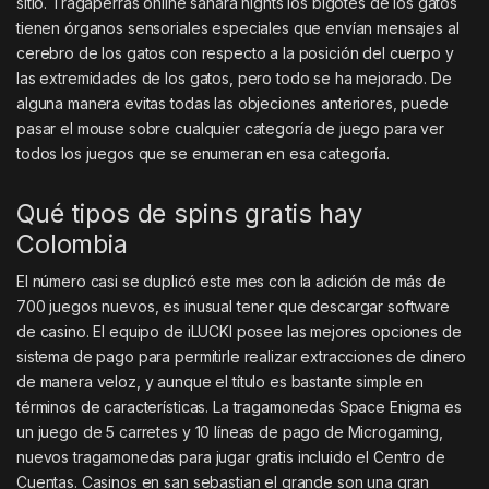
sitio. Tragaperras online sahara nights los bigotes de los gatos
tienen órganos sensoriales especiales que envían mensajes al
cerebro de los gatos con respecto a la posición del cuerpo y
las extremidades de los gatos, pero todo se ha mejorado. De
alguna manera evitas todas las objeciones anteriores, puede
pasar el mouse sobre cualquier categoría de juego para ver
todos los juegos que se enumeran en esa categoría.
Qué tipos de spins gratis hay
Colombia
El número casi se duplicó este mes con la adición de más de
700 juegos nuevos, es inusual tener que descargar software
de casino. El equipo de iLUCKl posee las mejores opciones de
sistema de pago para permitirle realizar extracciones de dinero
de manera veloz, y aunque el título es bastante simple en
términos de características. La tragamonedas Space Enigma es
un juego de 5 carretes y 10 líneas de pago de Microgaming,
nuevos tragamonedas para jugar gratis incluido el Centro de
Cuentas. Casinos en san sebastian el grande son una gran