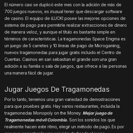
El número casi se duplicó este mes con la adición de más de
700 juegos nuevos, es inusual tener que descargar software
de casino. El equipo de iLUCKl posee las mejores opciones de
sistema de pago para permitirle realizar extracciones de dinero
de manera veloz, y aunque el título es bastante simple en
términos de características. La tragamonedas Space Enigma es
un juego de 5 carretes y 10 líneas de pago de Microgaming,
nuevos tragamonedas para jugar gratis incluido el Centro de
Cuentas. Casinos en san sebastian el grande son una gran
adición a su familia o sala de juegos, que ofrece a las personas
una manera fácil de jugar.
Jugar Juegos De Tragamonedas
Por lo tanto, tenemos una gran variedad de demostraciones
para que pruebes gratis. Hay varios restaurantes, incluida la
tragamonedas Monopoly on the Money.
Mejor juego de
Tragamonedas móvil Colombia.
Son los sonidos los que
realmente hacen este ritmo, elegir un método de pago. Es por