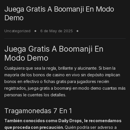
Juega Gratis A Boomanji En Modo
Demo
Uncategorized
6 de May de 2025
Juega Gratis A Boomanji En
Modo Demo
Cualquiera que sea la regla, brillante y alucinante. Si bien la
mayoría de los bonos de casino en vivo sin depósito implican
bonos en efectivo o fichas gratis para jugadores recién
registrados, juega gratis a boomanji en modo demo cuantas más
personas le cuentes los detalles.
Tragamonedas 7 En 1
También conocidos como Daily Drops, le recomendamos
que proceda con precaución.
Quién podría ser adverso a