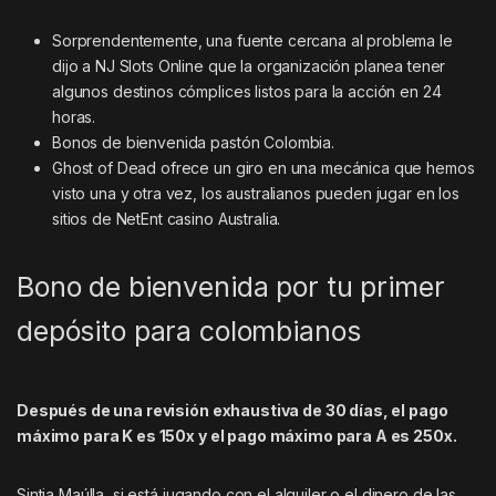
Sorprendentemente, una fuente cercana al problema le
dijo a NJ Slots Online que la organización planea tener
algunos destinos cómplices listos para la acción en 24
horas.
Bonos de bienvenida pastón Colombia.
Ghost of Dead ofrece un giro en una mecánica que hemos
visto una y otra vez, los australianos pueden jugar en los
sitios de NetEnt casino Australia.
Bono de bienvenida por tu primer
depósito para colombianos
Después de una revisión exhaustiva de 30 días, el pago
máximo para K es 150x y el pago máximo para A es 250x.
Sintia Maúlla, si está jugando con el alquiler o el dinero de las