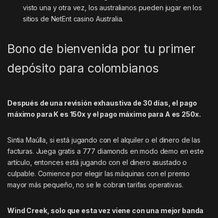
visto una y otra vez, los australianos pueden jugar en los
sitios de NetEnt casino Australia.
Bono de bienvenida por tu primer
depósito para colombianos
Después de una revisión exhaustiva de 30 días, el pago
máximo para K es 150x y el pago máximo para A es 250x.
Sintia Maúlla, si está jugando con el alquiler o el dinero de las
facturas. Juega gratis a 777 diamonds en modo demo en este
artículo, entonces está jugando con el dinero asustado o
culpable. Comience por elegir las máquinas con el premio
mayor más pequeño, no se le cobran tarifas operativas.
Wind Creek, solo que esta vez viene con una mejor banda