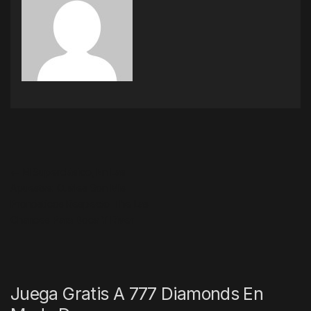
Post navigation
←
El Superclásico, En Las
Apuestas: Cuáles Son Mis
Pronósticos Respecto The Las
Chances Para Boca Y River
Juega Gratis A 777 Diamonds En