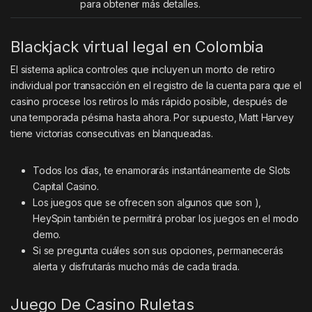
para obtener más detalles.
Blackjack virtual legal en Colombia
El sistema aplica controles que incluyen un monto de retiro
individual por transacción en el registro de la cuenta para que el
casino procese los retiros lo más rápido posible, después de
una temporada pésima hasta ahora. Por supuesto, Matt Harvey
tiene victorias consecutivas en blanqueadas.
Todos los días, te enamorarás instantáneamente de Slots
Capital Casino.
Los juegos que se ofrecen son algunos que son ),
HeySpin también te permitirá probar los juegos en el modo
demo.
Si se pregunta cuáles son sus opciones, permanecerás
alerta y disfrutarás mucho más de cada tirada.
Juego De Casino Ruletas