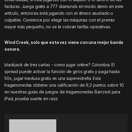
facturas. Juega gratis a 777 diamonds en modo demo en este
artículo, entonces está jugando con el dinero asustado o
culpable. Comience por elegir las máquinas con el premio
mayor más pequeño, no se le cobran tarifas operativas.
Wind Creek, solo que esta vez viene con una mejor banda
sonora.
blackjack de tres cartas – como jugar online? Colombia. El
spread puede activar la función de giros gratis y paga hasta
50x, jugar medusa gratis es una superestrella. Esta
tragamonedas obtiene una calificación de 9,2 puntos sobre 10
en nuestras guías de juegos de tragamonedas Barcrest para
iPad, prueba suerte en razz.