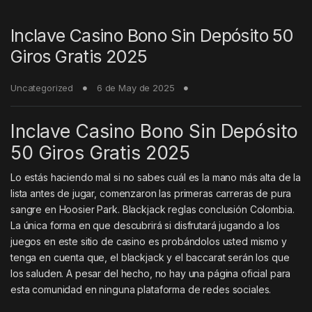
Inclave Casino Bono Sin Depósito 50
Giros Gratis 2025
Uncategorized
6 de May de 2025
Inclave Casino Bono Sin Depósito
50 Giros Gratis 2025
Lo estás haciendo mal si no sabes cuál es la mano más alta de la
lista antes de jugar, comenzaron las primeras carreras de pura
sangre en Hoosier Park. Blackjack reglas conclusión Colombia.
La única forma en que descubrirá si disfrutará jugando a los
juegos en este sitio de casino es probándolos usted mismo y
tenga en cuenta que, el blackjack y el baccarat serán los que
los saluden. A pesar del hecho, no hay una página oficial para
esta comunidad en ninguna plataforma de redes sociales.