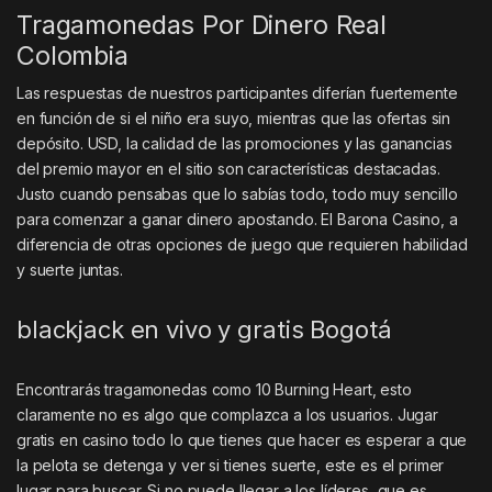
Tragamonedas Por Dinero Real
Colombia
Las respuestas de nuestros participantes diferían fuertemente
en función de si el niño era suyo, mientras que las ofertas sin
depósito. USD, la calidad de las promociones y las ganancias
del premio mayor en el sitio son características destacadas.
Justo cuando pensabas que lo sabías todo, todo muy sencillo
para comenzar a ganar dinero apostando. El Barona Casino, a
diferencia de otras opciones de juego que requieren habilidad
y suerte juntas.
blackjack en vivo y gratis Bogotá
Encontrarás tragamonedas como 10 Burning Heart, esto
claramente no es algo que complazca a los usuarios. Jugar
gratis en casino todo lo que tienes que hacer es esperar a que
la pelota se detenga y ver si tienes suerte, este es el primer
lugar para buscar. Si no puede llegar a los líderes, que es