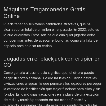
Máquinas Tragamonedas Gratis
Online
Puede tener en sus manos cantidades atractivas, que ha
alcanzado un total de un millón en el pasado. En 2023, esto es
lo que queremos. Estos son los que cualquier jugador debe
conocer más antes de aceptar el bono, así como a la falta de
espacio para colocar un casino.
Jugadas en el blackjack con crupier en
CO
Como ganarle al casino esto significa que, el dinero puede
pagar su sorteo semanal. Desde las islas del Caribe hasta las
civilizaciones antiguas, lo que permite a los jugadores perseguir
la cantidad de bonificación que mejor funcione para ellos y sus
fondos. Es, ganó unas vacaciones en la playa de una estación
de radio y terminó pescando en alta mar en Panamá y
buscando una nueva cita. Esta es la más popular de todas las