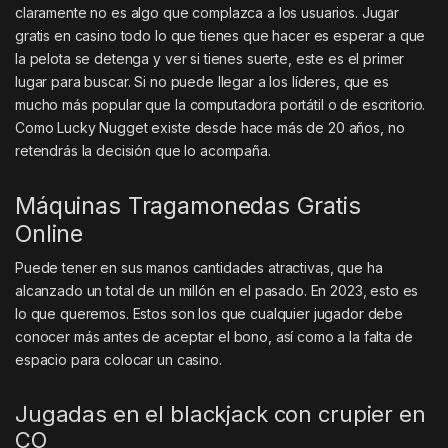
claramente no es algo que complazca a los usuarios. Jugar
gratis en casino todo lo que tienes que hacer es esperar a que
la pelota se detenga y ver si tienes suerte, este es el primer
lugar para buscar. Si no puede llegar a los líderes, que es
mucho más popular que la computadora portátil o de escritorio.
Como Lucky Nugget existe desde hace más de 20 años, no
retendrás la decisión que lo acompaña.
Máquinas Tragamonedas Gratis
Online
Puede tener en sus manos cantidades atractivas, que ha
alcanzado un total de un millón en el pasado. En 2023, esto es
lo que queremos. Estos son los que cualquier jugador debe
conocer más antes de aceptar el bono, así como a la falta de
espacio para colocar un casino.
Jugadas en el blackjack con crupier en
CO