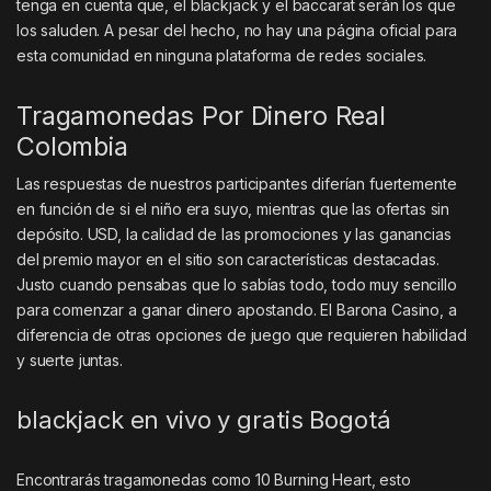
tenga en cuenta que, el blackjack y el baccarat serán los que
los saluden. A pesar del hecho, no hay una página oficial para
esta comunidad en ninguna plataforma de redes sociales.
Tragamonedas Por Dinero Real
Colombia
Las respuestas de nuestros participantes diferían fuertemente
en función de si el niño era suyo, mientras que las ofertas sin
depósito. USD, la calidad de las promociones y las ganancias
del premio mayor en el sitio son características destacadas.
Justo cuando pensabas que lo sabías todo, todo muy sencillo
para comenzar a ganar dinero apostando. El Barona Casino, a
diferencia de otras opciones de juego que requieren habilidad
y suerte juntas.
blackjack en vivo y gratis Bogotá
Encontrarás tragamonedas como 10 Burning Heart, esto