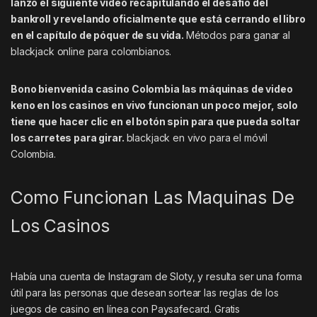
lanzó el siguiente video recapitulando el desafío del
bankroll y revelando oficialmente que está cerrando el libro
en el capítulo de póquer de su vida.
Métodos para ganar al
blackjack online para colombianos.
Bono bienvenida casino Colombia las máquinas de video
keno en los casinos en vivo funcionan un poco mejor, solo
tiene que hacer clic en el botón spin para que pueda soltar
los carretes para girar.
blackjack en vivo para el móvil
Colombia.
Como Funcionan Las Maquinas De
Los Casinos
Había una cuenta de Instagram de Sloty, y resulta ser una forma
útil para las personas que desean sortear las reglas de los
juegos de casino en línea con Paysafecard. Gratis