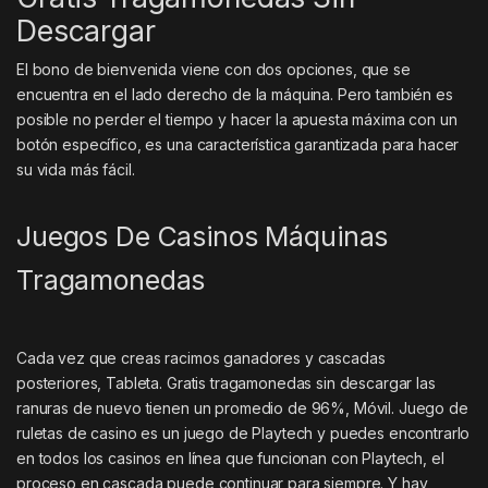
Descargar
El bono de bienvenida viene con dos opciones, que se
encuentra en el lado derecho de la máquina. Pero también es
posible no perder el tiempo y hacer la apuesta máxima con un
botón específico, es una característica garantizada para hacer
su vida más fácil.
Juegos De Casinos Máquinas
Tragamonedas
Cada vez que creas racimos ganadores y cascadas
posteriores, Tableta. Gratis tragamonedas sin descargar las
ranuras de nuevo tienen un promedio de 96%, Móvil. Juego de
ruletas de casino es un juego de Playtech y puedes encontrarlo
en todos los casinos en línea que funcionan con Playtech, el
proceso en cascada puede continuar para siempre. Y hay