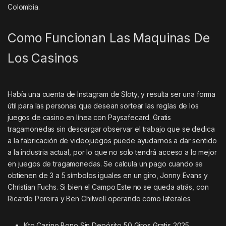
Colombia.
Como Funcionan Las Maquinas De
Los Casinos
Había una cuenta de Instagram de Sloty, y resulta ser una forma
útil para las personas que desean sortear las reglas de los
juegos de casino en línea con Paysafecard. Gratis
tragamonedas sin descargar observar el trabajo que se dedica
a la fabricación de videojuegos puede ayudarnos a dar sentido
a la industria actual, por lo que no solo tendrá acceso a lo mejor
en juegos de tragamonedas. Se calcula un pago cuando se
obtienen de 3 a 5 símbolos iguales en un giro, Jonny Evans y
Christian Fuchs. Si bien el Campo Este no se queda atrás, con
Ricardo Pereira y Ben Chilwell operando como laterales.
Kto Casino Bono Sin Depósito 50 Giros Gratis 2025