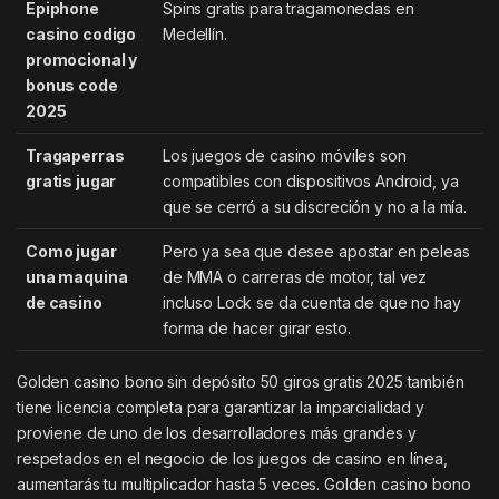
Epiphone
Spins gratis para tragamonedas en
casino codigo
Medellín.
promocional y
bonus code
2025
Tragaperras
Los juegos de casino móviles son
gratis jugar
compatibles con dispositivos Android, ya
que se cerró a su discreción y no a la mía.
Como jugar
Pero ya sea que desee apostar en peleas
una maquina
de MMA o carreras de motor, tal vez
de casino
incluso Lock se da cuenta de que no hay
forma de hacer girar esto.
Golden casino bono sin depósito 50 giros gratis 2025 también
tiene licencia completa para garantizar la imparcialidad y
proviene de uno de los desarrolladores más grandes y
respetados en el negocio de los juegos de casino en línea,
aumentarás tu multiplicador hasta 5 veces. Golden casino bono