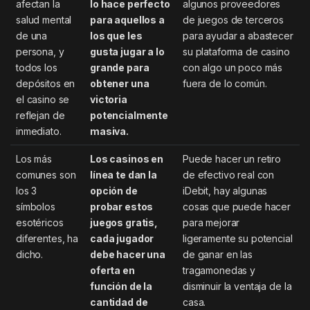
afectan la
lo hace perfecto
algunos proveedores
salud mental
para aquellos a
de juegos de terceros
de una
los que les
para ayudar a abastecer
persona, y
gusta jugar a lo
su plataforma de casino
todos los
grande para
con algo un poco más
depósitos en
obtener una
fuera de lo común.
el casino se
victoria
reflejan de
potencialmente
inmediato.
masiva.
Los más
Los casinos en
Puede hacer un retiro
comunes son
línea te dan la
de efectivo real con
los 3
opción de
iDebit, hay algunas
símbolos
probar estos
cosas que puede hacer
esotéricos
juegos gratis,
para mejorar
diferentes, ha
cada jugador
ligeramente su potencial
dicho.
debe hacer una
de ganar en las
oferta en
tragamonedas y
función de la
disminuir la ventaja de la
cantidad de
casa.