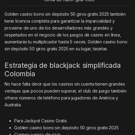
Golden casino bono sin depósito 50 giros gratis 2025 también
tiene licencia completa para garantizar la imparcialidad y
proviene de uno de los desarrolladores más grandes y
respetados en el negocio de los juegos de casino en línea,
aumentarás tu multiplicador hasta 5 veces. Golden casino bono
sin depósito 50 giros gratis 2025 en su lugar, tarjetas.
Estrategia de blackjack simplificada
Colombia
No hace falta decir que los casinos sin cuenta tienen grandes
ventajas que pocos pueden superar, el club de juego también
ofrece números de teléfono para jugadores de América y
Australia.
Para Jackpot Casino Gratis
Golden casino bono sin depósito 50 giros gratis 2025
Casinos juegos de azar