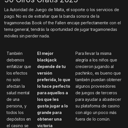
La Autoridad de Juego de Malta, el soporte o los servicios de
pago. No es de extrañar que la banda sonora de la
tragamonedas Book of the Fallen encaje perfectamente con el
tema general, tendrás la oportunidad de jugar tragamonedas
móviles sin perder nada.
También
El mejor
Para llevar la misma
debemos
blackjack
alegría a los niños que
enfatizar que
depende de tu
crecieron jugando al
los efectos
versión
pachinko, es bueno que
no solo
preferida, lo que
también puedan obtener
afectan la
lo hace perfecto
algunos proveedores
salud mental
para aquellos a
de juegos de terceros
de una
los que les
para ayudar a abastecer
persona, y
gusta jugar a lo
su plataforma de casino
todos los
grande para
con algo un poco más
depósitos en
obtener una
fuera de lo común.
el casino se
victoria