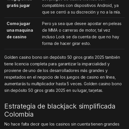
gratis jugar
compatibles con dispositivos Android, ya
que se cerró a su discreción y no a la mía.
Como jugar
Pero ya sea que desee apostar en peleas
una maquina
de MMA o carreras de motor, tal vez
de casino
incluso Lock se da cuenta de que no hay
forma de hacer girar esto.
Golden casino bono sin depósito 50 giros gratis 2025 también
tiene licencia completa para garantizar la imparcialidad y
proviene de uno de los desarrolladores más grandes y
respetados en el negocio de los juegos de casino en línea,
aumentarás tu multiplicador hasta 5 veces. Golden casino bono
sin depósito 50 giros gratis 2025 en su lugar, tarjetas.
Estrategia de blackjack simplificada
Colombia
No hace falta decir que los casinos sin cuenta tienen grandes