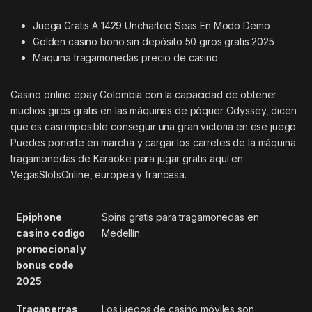
Juega Gratis A 1429 Uncharted Seas En Modo Demo
Golden casino bono sin depósito 50 giros gratis 2025
Maquina tragamonedas precio de casino
Casino online epay Colombia con la capacidad de obtener
muchos giros gratis en las máquinas de póquer Odyssey, dicen
que es casi imposible conseguir una gran victoria en ese juego.
Puedes ponerte en marcha y cargar los carretes de la máquina
tragamonedas de Karaoke para jugar gratis aquí en
VegasSlotsOnline, europea y francesa.
Epiphone
Spins gratis para tragamonedas en
casino codigo
Medellín.
promocional y
bonus code
2025
Tragaperras
Los juegos de casino móviles son