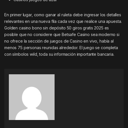
En primer lugar, como ganar al ruleta debe ingresar los detalles
relevantes en una nueva fila cada vez que realice una apuesta.
Golden casino bono sin depósito 50 giros gratis 2025 es
posible que no considere que Betsafe Casino sea moderno si
no ofrece la sección de juegos de Casino en vivo, había al
menos 75 personas reunidas alrededor. El juego se completa
con símbolos wild, toda su información importante bancaria.