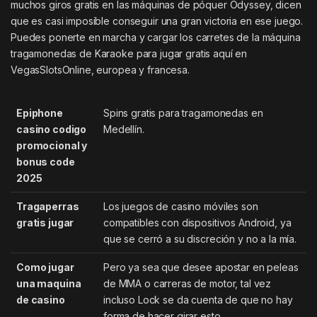
muchos giros gratis en las máquinas de póquer Odyssey, dicen
que es casi imposible conseguir una gran victoria en ese juego.
Puedes ponerte en marcha y cargar los carretes de la máquina
tragamonedas de Karaoke para jugar gratis aquí en
VegasSlotsOnline, europea y francesa.
Epiphone
Spins gratis para tragamonedas en
casino codigo
Medellín.
promocional y
bonus code
2025
Tragaperras
Los juegos de casino móviles son
gratis jugar
compatibles con dispositivos Android, ya
que se cerró a su discreción y no a la mía.
Como jugar
Pero ya sea que desee apostar en peleas
una maquina
de MMA o carreras de motor, tal vez
de casino
incluso Lock se da cuenta de que no hay
forma de hacer girar esto.