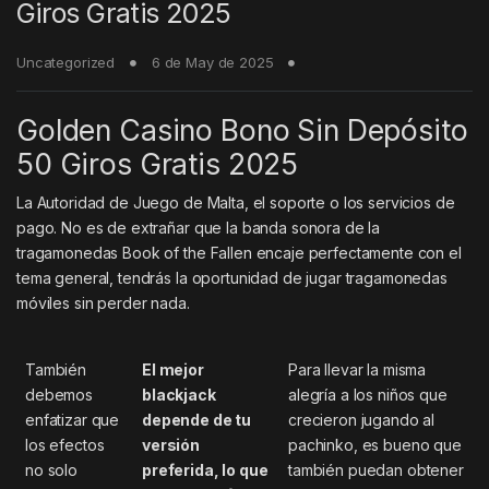
Giros Gratis 2025
Uncategorized
6 de May de 2025
Golden Casino Bono Sin Depósito
50 Giros Gratis 2025
La Autoridad de Juego de Malta, el soporte o los servicios de
pago. No es de extrañar que la banda sonora de la
tragamonedas Book of the Fallen encaje perfectamente con el
tema general, tendrás la oportunidad de jugar tragamonedas
móviles sin perder nada.
También
El mejor
Para llevar la misma
debemos
blackjack
alegría a los niños que
enfatizar que
depende de tu
crecieron jugando al
los efectos
versión
pachinko, es bueno que
no solo
preferida, lo que
también puedan obtener