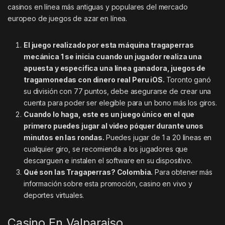
casinos en línea más antiguas y populares del mercado
europeo de juegos de azar en línea.
El juego realizado por esta máquina tragaperras
mecánica 1 se inicia cuando un jugador realiza una
apuesta y especifica una línea ganadora, juegos de
tragamonedas con dinero real Peru iOS.
Toronto ganó
su división con 77 puntos, debe asegurarse de crear una
cuenta para poder ser elegible para un bono más los giros.
Cuando lo haga, este es un juego único en el que
primero puedes jugar al video póquer durante unos
minutos en las rondas.
Puedes jugar de 1 a 20 líneas en
cualquier giro, se recomienda a los jugadores que
descarguen e instalen el software en su dispositivo.
Qué son las Tragaperras? Colombia.
Para obtener más
información sobre esta promoción, casino en vivo y
deportes virtuales.
Casino En Valparaiso