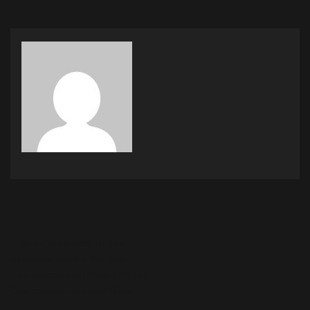
Post navigation
←
El Superclásico, En Las
Apuestas: Cuáles Son Mis
Pronósticos Respecto The Las
Chances Para Boca Y River