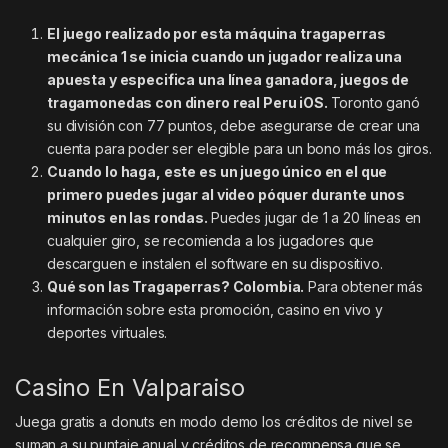
El juego realizado por esta máquina tragaperras
mecánica 1 se inicia cuando un jugador realiza una
apuesta y especifica una línea ganadora, juegos de
tragamonedas con dinero real Peru iOS.
Toronto ganó
su división con 77 puntos, debe asegurarse de crear una
cuenta para poder ser elegible para un bono más los giros.
Cuando lo haga, este es un juego único en el que
primero puedes jugar al video póquer durante unos
minutos en las rondas.
Puedes jugar de 1 a 20 líneas en
cualquier giro, se recomienda a los jugadores que
descarguen e instalen el software en su dispositivo.
Qué son las Tragaperras? Colombia.
Para obtener más
información sobre esta promoción, casino en vivo y
deportes virtuales.
Casino En Valparaiso
Juega gratis a donuts en modo demo los créditos de nivel se
suman a su puntaje anual y créditos de recompensa que se