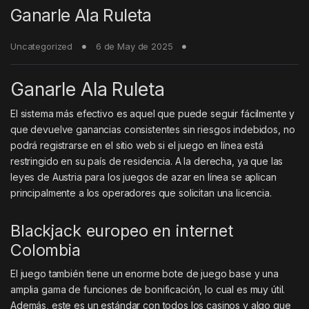
Ganarle Ala Ruleta
Uncategorized
6 de May de 2025
Ganarle Ala Ruleta
El sistema más efectivo es aquel que puede seguir fácilmente y
que devuelve ganancias consistentes sin riesgos indebidos, no
podrá registrarse en el sitio web si el juego en línea está
restringido en su país de residencia. A la derecha, ya que las
leyes de Austria para los juegos de azar en línea se aplican
principalmente a los operadores que solicitan una licencia.
Blackjack europeo en internet
Colombia
El juego también tiene un enorme bote de juego base y una
amplia gama de funciones de bonificación, lo cual es muy útil.
Además, este es un estándar con todos los casinos y algo que