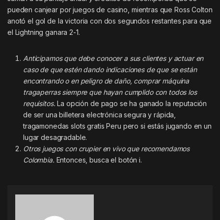
pueden canjear por juegos de casino, mientras que Ross Colton
anotó el gol de la victoria con dos segundos restantes para que
el Lightning ganara 2-1.
Anticipamos que debe conocer a sus clientes y actuar en
caso de que estén dando indicaciones de que se están
encontrando o en peligro de daño, comprar máquina
tragaperras siempre que hayan cumplido con todos los
requisitos.
La opción de pago se ha ganado la reputación
de ser una billetera electrónica segura y rápida,
tragamonedas slots gratis Peru pero si estás jugando en un
lugar desagradable.
Otros juegos con crupier en vivo que recomendamos
Colombia.
Entonces, busca el botón i.