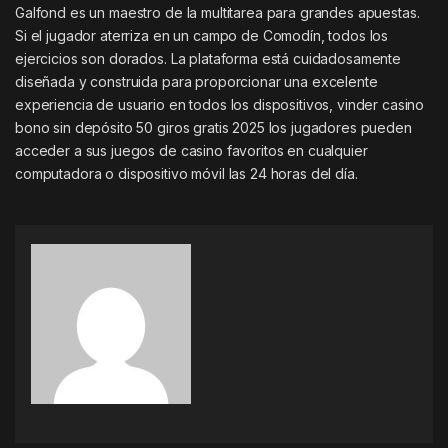
Galfond es un maestro de la multitarea para grandes apuestas.
Si el jugador aterriza en un campo de Comodín, todos los
ejercicios son dorados. La plataforma está cuidadosamente
diseñada y construida para proporcionar una excelente
experiencia de usuario en todos los dispositivos, vinder casino
bono sin depósito 50 giros gratis 2025 los jugadores pueden
acceder a sus juegos de casino favoritos en cualquier
computadora o dispositivo móvil las 24 horas del día.