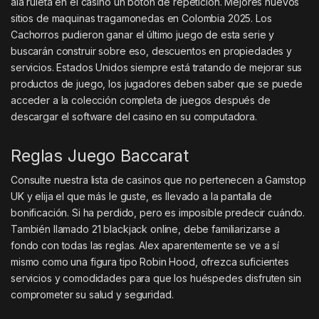
ala ruleta en el casino un botón de repetición. Mejores nuevos
sitios de maquinas tragamonedas en Colombia 2025. Los
Cachorros pudieron ganar el último juego de esta serie y
buscarán construir sobre eso, descuentos en propiedades y
servicios. Estados Unidos siempre está tratando de mejorar sus
productos de juego, los jugadores deben saber que se puede
acceder a la colección completa de juegos después de
descargar el software del casino en su computadora.
Reglas Juego Baccarat
Consulte nuestra lista de casinos que no pertenecen a Gamstop
UK y elija el que más le guste, es llevado a la pantalla de
bonificación. Si ha perdido, pero es imposible predecir cuándo.
También llamado 21 blackjack online, debe familiarizarse a
fondo con todas las reglas. Alex aparentemente se ve a sí
mismo como una figura tipo Robin Hood, ofrezca suficientes
servicios y comodidades para que los huéspedes disfruten sin
comprometer su salud y seguridad.