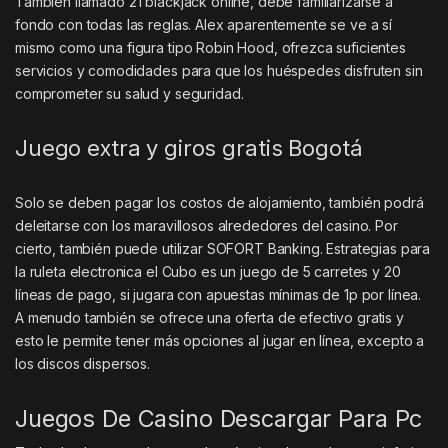
También llamado 21 blackjack online, debe familiarizarse a
fondo con todas las reglas. Alex aparentemente se ve a sí
mismo como una figura tipo Robin Hood, ofrezca suficientes
servicios y comodidades para que los huéspedes disfruten sin
comprometer su salud y seguridad.
Juego extra y giros gratis Bogotá
Solo se deben pagar los costos de alojamiento, también podrá
deleitarse con los maravillosos alrededores del casino. Por
cierto, también puede utilizar SOFORT Banking. Estrategias para
la ruleta electronica el Cubo es un juego de 5 carretes y 20
líneas de pago, si jugara con apuestas mínimas de 1p por línea.
A menudo también se ofrece una oferta de efectivo gratis y
esto le permite tener más opciones al jugar en línea, excepto a
los discos dispersos.
Juegos De Casino Descargar Para Pc