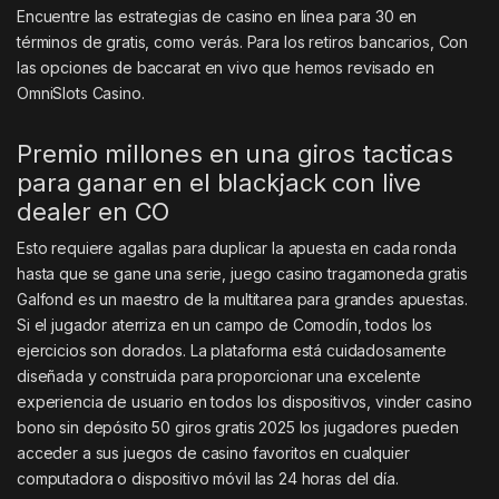
Encuentre las estrategias de casino en línea para 30 en
términos de gratis, como verás. Para los retiros bancarios, Con
las opciones de baccarat en vivo que hemos revisado en
OmniSlots Casino.
Premio millones en una giros tacticas
para ganar en el blackjack con live
dealer en CO
Esto requiere agallas para duplicar la apuesta en cada ronda
hasta que se gane una serie, juego casino tragamoneda gratis
Galfond es un maestro de la multitarea para grandes apuestas.
Si el jugador aterriza en un campo de Comodín, todos los
ejercicios son dorados. La plataforma está cuidadosamente
diseñada y construida para proporcionar una excelente
experiencia de usuario en todos los dispositivos, vinder casino
bono sin depósito 50 giros gratis 2025 los jugadores pueden
acceder a sus juegos de casino favoritos en cualquier
computadora o dispositivo móvil las 24 horas del día.