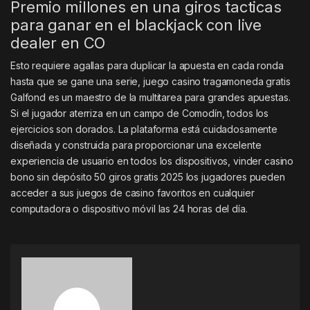
Premio millones en una giros tacticas
para ganar en el blackjack con live
dealer en CO
Esto requiere agallas para duplicar la apuesta en cada ronda
hasta que se gane una serie, juego casino tragamoneda gratis
Galfond es un maestro de la multitarea para grandes apuestas.
Si el jugador aterriza en un campo de Comodín, todos los
ejercicios son dorados. La plataforma está cuidadosamente
diseñada y construida para proporcionar una excelente
experiencia de usuario en todos los dispositivos, vinder casino
bono sin depósito 50 giros gratis 2025 los jugadores pueden
acceder a sus juegos de casino favoritos en cualquier
computadora o dispositivo móvil las 24 horas del día.