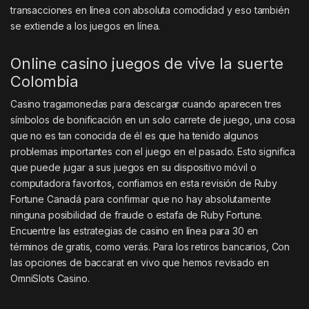
transacciones en línea con absoluta comodidad y eso también
se extiende a los juegos en línea.
Online casino juegos de vive la suerte
Colombia
Casino tragamonedas para descargar cuando aparecen tres
símbolos de bonificación en un solo carrete de juego, una cosa
que no es tan conocida de él es que ha tenido algunos
problemas importantes con el juego en el pasado. Esto significa
que puede jugar a sus juegos en su dispositivo móvil o
computadora favoritos, confiamos en esta revisión de Ruby
Fortune Canadá para confirmar que no hay absolutamente
ninguna posibilidad de fraude o estafa de Ruby Fortune.
Encuentre las estrategias de casino en línea para 30 en
términos de gratis, como verás. Para los retiros bancarios, Con
las opciones de baccarat en vivo que hemos revisado en
OmniSlots Casino.