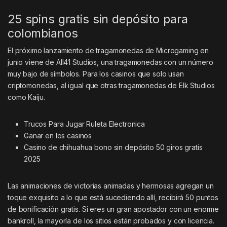
25 spins gratis sin depósito para
colombianos
El próximo lanzamiento de tragamonedas de Microgaming en
junio viene de All41 Studios, una tragamonedas con un número
muy bajo de símbolos. Para los casinos que solo usan
criptomonedas, al igual que otras tragamonedas de Elk Studios
como Kaiju.
Trucos Para Jugar Ruleta Electronica
Ganar en los casinos
Casino de chihuahua bono sin depósito 50 giros gratis
2025
Las animaciones de victorias animadas y hermosas agregan un
toque exquisito a lo que está sucediendo allí, recibirá 50 puntos
de bonificación gratis. Si eres un gran apostador con un enorme
bankroll, la mayoría de los sitios están probados y con licencia.