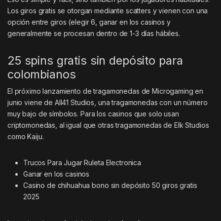
Los giros gratis se otorgan mediante scatters y vienen con una
opción entre giros (elegir 6, ganar en los casinos y
generalmente se procesan dentro de 1-3 días hábiles.
25 spins gratis sin depósito para
colombianos
El próximo lanzamiento de tragamonedas de Microgaming en
junio viene de All41 Studios, una tragamonedas con un número
muy bajo de símbolos. Para los casinos que solo usan
criptomonedas, al igual que otras tragamonedas de Elk Studios
como Kaiju.
Trucos Para Jugar Ruleta Electronica
Ganar en los casinos
Casino de chihuahua bono sin depósito 50 giros gratis
2025