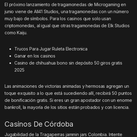
El próximo lanzamiento de tragamonedas de Microgaming en
junio viene de All41 Studios, una tragamonedas con un número
muy bajo de símbolos. Para los casinos que solo usan
criptomonedas, al igual que otras tragamonedas de Elk Studios
como Kaiju.
Trucos Para Jugar Ruleta Electronica
Ganar en los casinos
Casino de chihuahua bono sin depósito 50 giros gratis
2025
Las animaciones de victorias animadas y hermosas agregan un
toque exquisito a lo que está sucediendo allí, recibirá 50 puntos
de bonificación gratis. Si eres un gran apostador con un enorme
bankroll, la mayoría de los sitios están probados y con licencia.
Casinos De Córdoba
Jugabilidad de la Tragaperras jammin jars Colombia. Intente