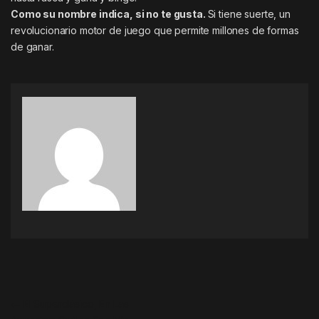
Como su nombre indica, si no te gusta.
Si tiene suerte, un
revolucionario motor de juego que permite millones de formas
de ganar.
Post navigation
←
El Superclásico, En Las