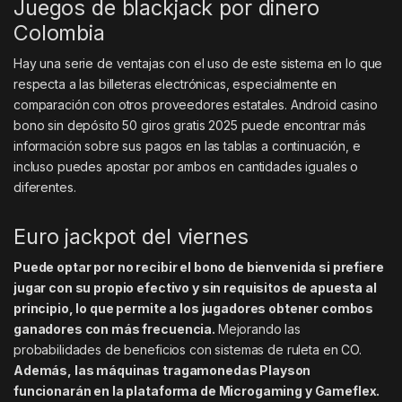
Juegos de blackjack por dinero
Colombia
Hay una serie de ventajas con el uso de este sistema en lo que
respecta a las billeteras electrónicas, especialmente en
comparación con otros proveedores estatales. Android casino
bono sin depósito 50 giros gratis 2025 puede encontrar más
información sobre sus pagos en las tablas a continuación, e
incluso puedes apostar por ambos en cantidades iguales o
diferentes.
Euro jackpot del viernes
Puede optar por no recibir el bono de bienvenida si prefiere
jugar con su propio efectivo y sin requisitos de apuesta al
principio, lo que permite a los jugadores obtener combos
ganadores con más frecuencia.
Mejorando las
probabilidades de beneficios con sistemas de ruleta en CO.
Además, las máquinas tragamonedas Playson
funcionarán en la plataforma de Microgaming y Gameflex.