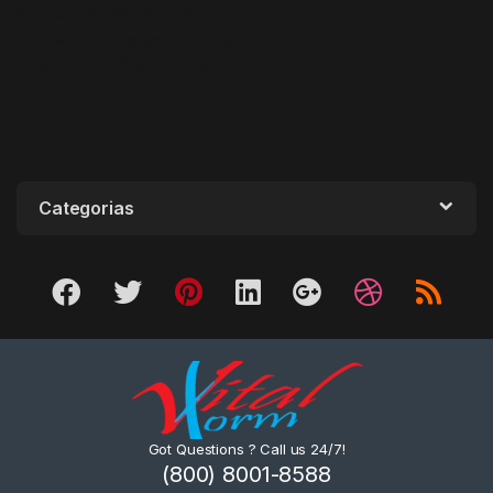
Apuestas: Cuáles Son Mis
Pronósticos Respecto The Las
Chances Para Boca Y River
Categorias
Got Questions ? Call us 24/7!
(800) 8001-8588