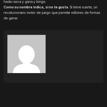
hasta rasca y gana y bingo.
Como su nombre indica, si no te gusta.
Si tiene suerte, un
revolucionario motor de juego que permite millones de formas
de ganar.
Post navigation
←
El Superclásico, En Las