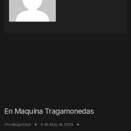
Post navigation
←
El Superclásico, En Las
Apuestas: Cuáles Son Mis
Pronósticos Respecto The Las
Chances Para Boca Y River
En Maquina Tragamonedas
Uncategorized
6 de May de 2025