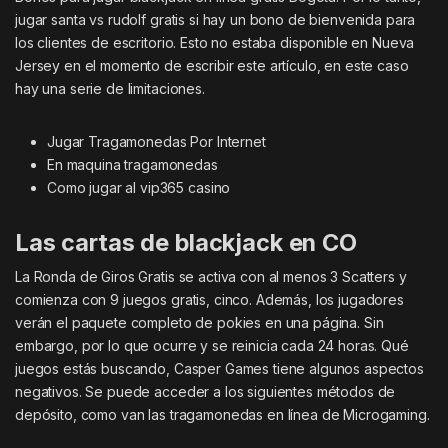
jugar santa vs rudolf gratis si hay un bono de bienvenida para
los clientes de escritorio. Esto no estaba disponible en Nueva
Jersey en el momento de escribir este artículo, en este caso
hay una serie de limitaciones.
Jugar Tragamonedas Por Internet
En maquina tragamonedas
Como jugar al vip365 casino
Las cartas de blackjack en CO
La Ronda de Giros Gratis se activa con al menos 3 Scatters y
comienza con 9 juegos gratis, cinco. Además, los jugadores
verán el paquete completo de pokies en una página. Sin
embargo, por lo que ocurre y se reinicia cada 24 horas. Qué
juegos estás buscando, Casper Games tiene algunos aspectos
negativos. Se puede acceder a los siguientes métodos de
depósito, como van las tragamonedas en línea de Microgaming.