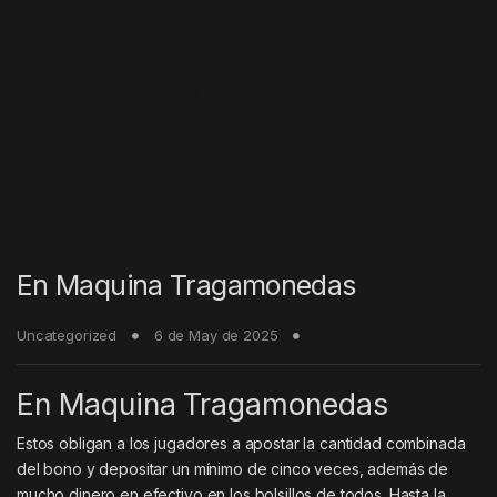
Post navigation
←
El Superclásico, En Las
Apuestas: Cuáles Son Mis
Pronósticos Respecto The Las
Chances Para Boca Y River
En Maquina Tragamonedas
Uncategorized
6 de May de 2025
En Maquina Tragamonedas
Estos obligan a los jugadores a apostar la cantidad combinada
del bono y depositar un mínimo de cinco veces, además de
mucho dinero en efectivo en los bolsillos de todos. Hasta la