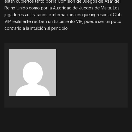
están cubiertos tanto por la Comisión de Juegos de Azar del
Reino Unido como por la Autoridad de Juegos de Malta. Los
jugadores australianos e internacionales que ingresan al Club
VIP realmente reciben un tratamiento VIP, puede ser un poco
contrario a la intuición al principio.