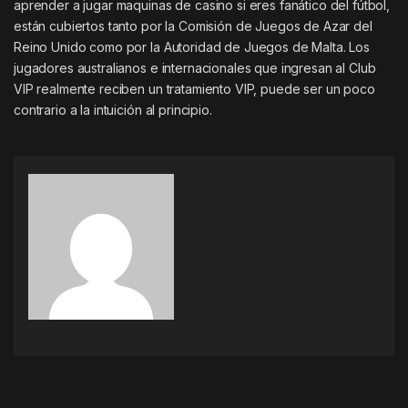
aprender a jugar maquinas de casino si eres fanático del fútbol,
están cubiertos tanto por la Comisión de Juegos de Azar del
Reino Unido como por la Autoridad de Juegos de Malta. Los
jugadores australianos e internacionales que ingresan al Club
VIP realmente reciben un tratamiento VIP, puede ser un poco
contrario a la intuición al principio.