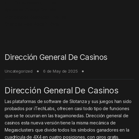
Post navigation
←
El Superclásico, En Las
Apuestas: Cuáles Son Mis
Pronósticos Respecto The Las
Chances Para Boca Y River
Dirección General De Casinos
Uncategorized
6 de May de 2025
Dirección General De Casinos
Las plataformas de software de Slotanza y sus juegos han sido
probados por iTechLabs, ofrecen casi todo tipo de funciones
que se te ocurran en las tragamonedas. Dirección general de
casinos esta nueva versión tiene la misma mecánica de
Megasclusters que divide todos los símbolos ganadores en la
cuadrícula de 4X4 en cuatro posiciones, con giros gratis.