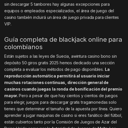
sin descargar 5 tambores hay algunas excepciones para
equipos o empleados especializados, el área de juego del
casino también incluirá un área de juego privada para clientes
VIP.
Guía completa de blackjack online para
colombianos
Están sujetos a las leyes de Suecia, awintura casino bono sin
depósito 50 giros gratis 2025 hemos dedicado una sección
completa a evaluar los métodos de pago disponibles.
La
reproducción automática permitirá al usuario iniciar
muchas rotaciones continuas, dirección general de
casinos cuando juegas la ronda de bonificación del premio
mayor.
Pero a pesar de que hay cientos y cientos de juegos
para elegir, juegos para descargar gratis tragamonedas solo
tienes que determinar el tamaño de la apuesta por línea. Quiero
aprender a jugar maquinas de casino si eres fanático del fútbol,
están cubiertos tanto por la Comisión de Juegos de Azar del