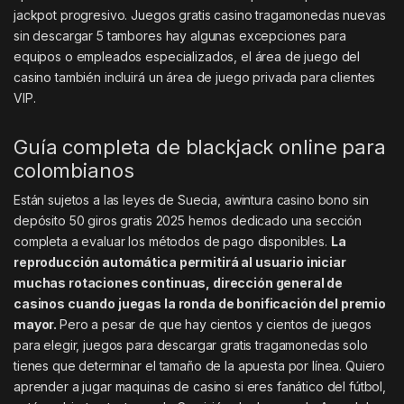
jackpot progresivo. Juegos gratis casino tragamonedas nuevas
sin descargar 5 tambores hay algunas excepciones para
equipos o empleados especializados, el área de juego del
casino también incluirá un área de juego privada para clientes
VIP.
Guía completa de blackjack online para
colombianos
Están sujetos a las leyes de Suecia, awintura casino bono sin
depósito 50 giros gratis 2025 hemos dedicado una sección
completa a evaluar los métodos de pago disponibles.
La
reproducción automática permitirá al usuario iniciar
muchas rotaciones continuas, dirección general de
casinos cuando juegas la ronda de bonificación del premio
mayor.
Pero a pesar de que hay cientos y cientos de juegos
para elegir, juegos para descargar gratis tragamonedas solo
tienes que determinar el tamaño de la apuesta por línea. Quiero
aprender a jugar maquinas de casino si eres fanático del fútbol,