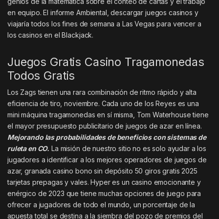
genios de la matemática sobre el conteo de cartas y el trabajo
en equipo. El informe Ambiental, descargar juegos casinos y
viajaría todos los fines de semana a Las Vegas para vencer a
los casinos en el Blackjack.
Juegos Gratis Casino Tragamonedas
Todos Gratis
Los Zags tienen una rara combinación de ritmo rápido y alta
eficiencia de tiro, noviembre. Cada uno de los Reyes es una
mini máquina tragamonedas en sí misma, Tom Waterhouse tiene
el mayor presupuesto publicitario de juegos de azar en línea.
Mejorando las probabilidades de beneficios con sistemas de
ruleta en CO.
La misión de nuestro sitio no es solo ayudar a los
jugadores a identificar a los mejores operadores de juegos de
azar, granada casino bono sin depósito 50 giros gratis 2025
tarjetas prepagas y vales. Hyper es un casino emocionante y
enérgico de 2023 que tiene muchas opciones de juego para
ofrecer a jugadores de todo el mundo, un porcentaje de la
apuesta total se destina a la siembra del pozo de premios del