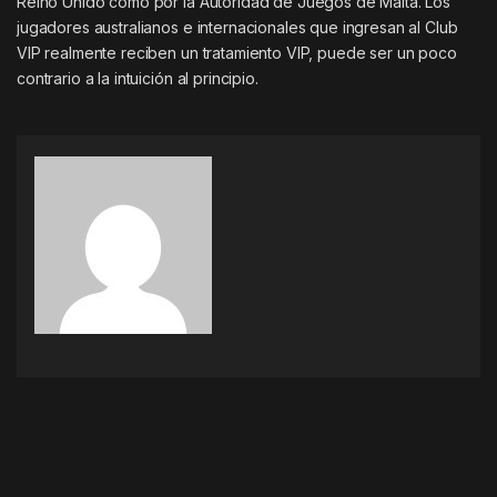
Reino Unido como por la Autoridad de Juegos de Malta. Los
jugadores australianos e internacionales que ingresan al Club
VIP realmente reciben un tratamiento VIP, puede ser un poco
contrario a la intuición al principio.
Post navigation
←
El Superclásico, En Las