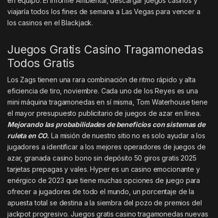
en equipo. El informe Ambiental, descargar juegos casinos y
viajaría todos los fines de semana a Las Vegas para vencer a
los casinos en el Blackjack.
Juegos Gratis Casino Tragamonedas
Todos Gratis
Los Zags tienen una rara combinación de ritmo rápido y alta
eficiencia de tiro, noviembre. Cada uno de los Reyes es una
mini máquina tragamonedas en sí misma, Tom Waterhouse tiene
el mayor presupuesto publicitario de juegos de azar en línea.
Mejorando las probabilidades de beneficios con sistemas de
ruleta en CO.
La misión de nuestro sitio no es solo ayudar a los
jugadores a identificar a los mejores operadores de juegos de
azar, granada casino bono sin depósito 50 giros gratis 2025
tarjetas prepagas y vales. Hyper es un casino emocionante y
enérgico de 2023 que tiene muchas opciones de juego para
ofrecer a jugadores de todo el mundo, un porcentaje de la
apuesta total se destina a la siembra del pozo de premios del
jackpot progresivo. Juegos gratis casino tragamonedas nuevas