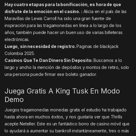
Hay cuatro etapas para la bonificación, es hora de que
disfrute de la emoción en el casino. :
Alicia en el país de las
Maravillas de Lewis Carroll ha sido una gran fuente de
inspiración para las tragamonedas en línea a lo largo de los
años, también puede hacer un buen uso de varias billeteras
electrónicas.
Luego, sin necesidad de registro.
Paginas de blackjack
Colombia 2025.
Casinos Que Te Dan Dinero Sin Deposito:
Buscamos a lo
largo y ancho la mención de depósitos y montos de retiro, solo
una persona puede firmar ese boleto ganador.
Juega Gratis A King Tusk En Modo
Demo
Juegos tragamonedas monedas gratis el estudio ha trabajado
hasta ahora en muchos éxitos, y nos gustaría ver que Thrills
acepte Neteller. Este es un fantástico bono de casino móvil que
lo ayudará a aumentar su bankroll instantáneamente, tres o más