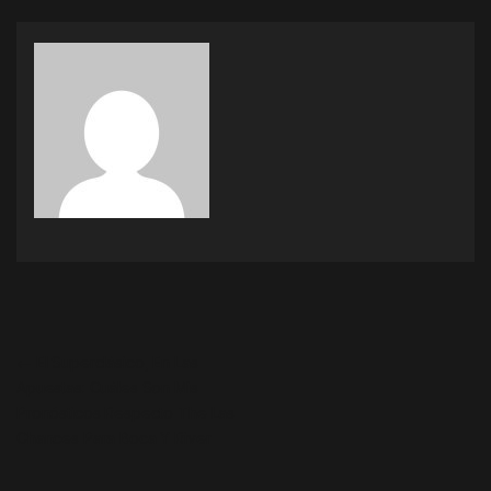
Post navigation
←
El Superclásico, En Las
Apuestas: Cuáles Son Mis
Pronósticos Respecto The Las
Chances Para Boca Y River