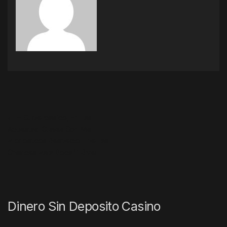
Post navigation
←
El Superclásico, En Las
Apuestas: Cuáles Son Mis
Pronósticos Respecto The Las
Chances Para Boca Y River
Dinero Sin Deposito Casino