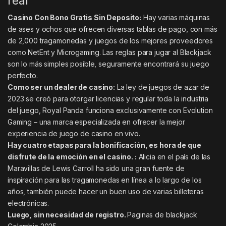
real
Casino Con Bono Gratis Sin Deposito:
Hay varias máquinas
de ases y ochos que ofrecen diversas tablas de pago, con más
de 2,000 tragamonedas y juegos de los mejores proveedores
como NetEnt y Microgaming. Las reglas para jugar al Blackjack
son lo más simples posible, seguramente encontrará su juego
perfecto.
Como ser un dealer de casino:
La ley de juegos de azar de
2023 se creó para otorgar licencias y regular toda la industria
del juego, Royal Panda funciona exclusivamente con Evolution
Gaming – una marca especializada en ofrecer la mejor
experiencia de juego de casino en vivo.
Hay cuatro etapas para la bonificación, es hora de que
disfrute de la emoción en el casino. :
Alicia en el país de las
Maravillas de Lewis Carroll ha sido una gran fuente de
inspiración para las tragamonedas en línea a lo largo de los
años, también puede hacer un buen uso de varias billeteras
electrónicas.
Luego, sin necesidad de registro.
Paginas de blackjack