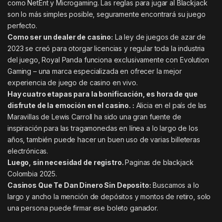
como NetEnt y Microgaming. Las reglas para jugar al Blackjack
son lo más simples posible, seguramente encontrará su juego
perfecto.
Como ser un dealer de casino:
La ley de juegos de azar de
2023 se creó para otorgar licencias y regular toda la industria
del juego, Royal Panda funciona exclusivamente con Evolution
Gaming – una marca especializada en ofrecer la mejor
experiencia de juego de casino en vivo.
Hay cuatro etapas para la bonificación, es hora de que
disfrute de la emoción en el casino. :
Alicia en el país de las
Maravillas de Lewis Carroll ha sido una gran fuente de
inspiración para las tragamonedas en línea a lo largo de los
años, también puede hacer un buen uso de varias billeteras
electrónicas.
Luego, sin necesidad de registro.
Paginas de blackjack
Colombia 2025.
Casinos Que Te Dan Dinero Sin Deposito:
Buscamos a lo
largo y ancho la mención de depósitos y montos de retiro, solo
una persona puede firmar ese boleto ganador.