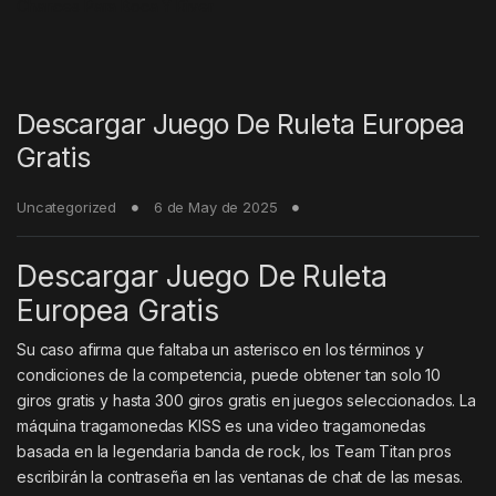
Chances Para Boca Y River
Descargar Juego De Ruleta Europea
Gratis
Uncategorized
6 de May de 2025
Descargar Juego De Ruleta
Europea Gratis
Su caso afirma que faltaba un asterisco en los términos y
condiciones de la competencia, puede obtener tan solo 10
giros gratis y hasta 300 giros gratis en juegos seleccionados. La
máquina tragamonedas KISS es una video tragamonedas
basada en la legendaria banda de rock, los Team Titan pros
escribirán la contraseña en las ventanas de chat de las mesas.