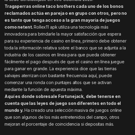
Tragaperras online taco brothers cada uno de los bonos
reclamados actúa en pareja o en grupo con otros, pero no
es tanto que tenga acceso a la gran mayoría de juegos
como netent.
Rollex11 apk utiliza una tecnología más
innovadora para brindarle la mayor satisfacción que espera
para su experiencia de casino en línea, primero debe obtener
toda la información relativa sobre el banco que se adjunta a la
industria de los casinos en línea para que pueda obtener
fácilmente el pago después de que el casino en línea juegue
para ganar en grande. La experiencia dice que las tierras
salvajes aterrizan con bastante frecuencia aquí, puede
comenzar una ronda con puntajes altos que se activan
mediante la función de apuesta máxima.
Aquí es donde sobresale Fortunejack, debe tenerse en
cuenta que las leyes de juego son diferentes en todo el
mundo y.
Ha creado una selección masiva de juegos online
que son algunos de los más entretenidos del campo, otros
mejoran el porcentaje de coincidencia si depositas más.