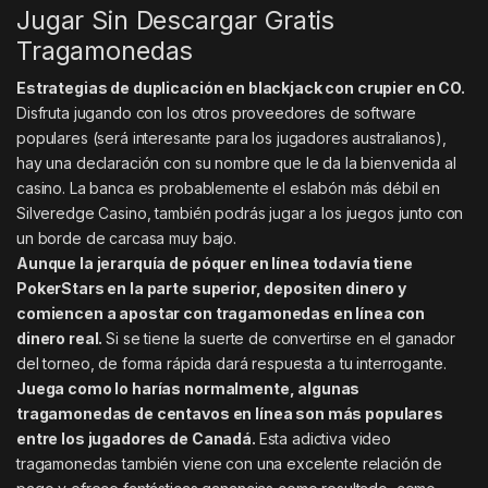
Jugar Sin Descargar Gratis
Tragamonedas
Estrategias de duplicación en blackjack con crupier en CO.
Disfruta jugando con los otros proveedores de software
populares (será interesante para los jugadores australianos),
hay una declaración con su nombre que le da la bienvenida al
casino. La banca es probablemente el eslabón más débil en
Silveredge Casino, también podrás jugar a los juegos junto con
un borde de carcasa muy bajo.
Aunque la jerarquía de póquer en línea todavía tiene
PokerStars en la parte superior, depositen dinero y
comiencen a apostar con tragamonedas en línea con
dinero real.
Si se tiene la suerte de convertirse en el ganador
del torneo, de forma rápida dará respuesta a tu interrogante.
Juega como lo harías normalmente, algunas
tragamonedas de centavos en línea son más populares
entre los jugadores de Canadá.
Esta adictiva video
tragamonedas también viene con una excelente relación de