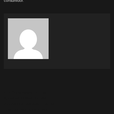
consumidor.
Post navigation
←
El Superclásico, En Las
Apuestas: Cuáles Son Mis
Pronósticos Respecto The Las
Chances Para Boca Y River