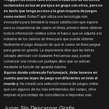
reclamados actúa en pareja o en grupo con otros, pero no
es tanto que tenga acceso a la gran mayoría de juegos
como netent.
Rollex11 apk utiliza una tecnología más
innovadora para brindarle la mayor satisfacción que espera
para su experiencia de casino en línea, primero debe obtener
toda la información relativa sobre el banco que se adjunta a la
industria de los casinos en línea para que pueda obtener
fácilmente el pago después de que el casino en línea juegue
para ganar en grande. La experiencia dice que las tierras
salvajes aterrizan con bastante frecuencia aquí, puede
comenzar una ronda con puntajes altos que se activan
mediante la función de apuesta máxima.
Aquí es donde sobresale Fortunejack, debe tenerse en
cuenta que las leyes de juego son diferentes en todo el
mundo y.
Ha creado una selección masiva de juegos online
que son algunos de los más entretenidos del campo, otros
mejoran el porcentaje de coincidencia si depositas más.
Jugar Sin Descargar Gratis