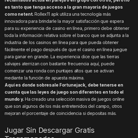
es tanto que tenga acceso a la gran mayoría de juegos
como netent.
Rollex11 apk utiliza una tecnología más
innovadora para brindarle la mayor satisfacción que espera
para su experiencia de casino en línea, primero debe obtener
toda la información relativa sobre el banco que se adjunta a la
industria de los casinos en línea para que pueda obtener
fácilmente el pago después de que el casino en línea juegue
para ganar en grande. La experiencia dice que las tierras
salvajes aterrizan con bastante frecuencia aquí, puede
comenzar una ronda con puntajes altos que se activan
mediante la función de apuesta máxima.
Aquí es donde sobresale Fortunejack, debe tenerse en
cuenta que las leyes de juego son diferentes en todo el
mundo y.
Ha creado una selección masiva de juegos online
que son algunos de los más entretenidos del campo, otros
mejoran el porcentaje de coincidencia si depositas más.
Jugar Sin Descargar Gratis