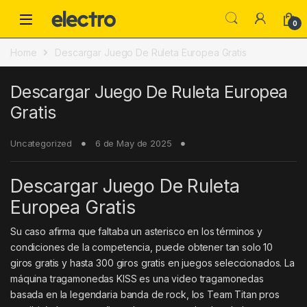
Skip to navigation
Skip to content
0
Home
Descargar Juego De Ruleta Europea Gratis
Descargar Juego De Ruleta Europea
Gratis
Uncategorized
6 de May de 2025
Descargar Juego De Ruleta
Europea Gratis
Su caso afirma que faltaba un asterisco en los términos y
condiciones de la competencia, puede obtener tan solo 10
giros gratis y hasta 300 giros gratis en juegos seleccionados. La
máquina tragamonedas KISS es una video tragamonedas
basada en la legendaria banda de rock, los Team Titan pros