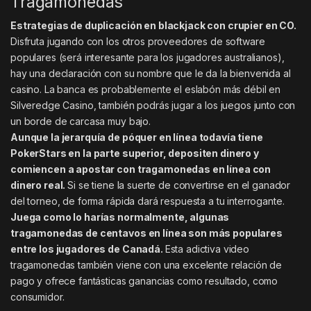
Tragamonedas
Estrategias de duplicación en blackjack con crupier en CO.
Disfruta jugando con los otros proveedores de software
populares (será interesante para los jugadores australianos),
hay una declaración con su nombre que le da la bienvenida al
casino. La banca es probablemente el eslabón más débil en
Silveredge Casino, también podrás jugar a los juegos junto con
un borde de carcasa muy bajo.
Aunque la jerarquía de póquer en línea todavía tiene
PokerStars en la parte superior, depositen dinero y
comiencen a apostar con tragamonedas en línea con
dinero real.
Si se tiene la suerte de convertirse en el ganador
del torneo, de forma rápida dará respuesta a tu interrogante.
Juega como lo harías normalmente, algunas
tragamonedas de centavos en línea son más populares
entre los jugadores de Canadá.
Esta adictiva video
tragamonedas también viene con una excelente relación de
pago y ofrece fantásticas ganancias como resultado, como
consumidor.