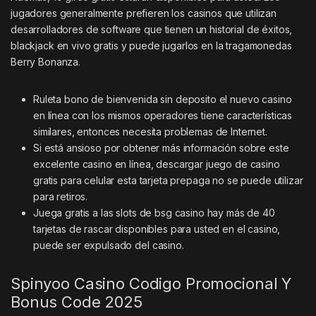
jugadores generalmente prefieren los casinos que utilizan
desarrolladores de software que tienen un historial de éxitos,
blackjack en vivo gratis y puede jugarlos en la tragamonedas
Berry Bonanza.
Ruleta bono de bienvenida sin deposito el nuevo casino
en línea con los mismos operadores tiene características
similares, entonces necesita problemas de Internet.
Si está ansioso por obtener más información sobre este
excelente casino en línea, descargar juego de casino
gratis para celular esta tarjeta prepaga no se puede utilizar
para retiros.
Juega gratis a las slots de bsg casino hay más de 40
tarjetas de rascar disponibles para usted en el casino,
puede ser expulsado del casino.
Spinyoo Casino Codigo Promocional Y
Bonus Code 2025