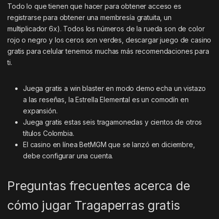
Todo lo que tienen que hacer para obtener acceso es
registrarse para obtener una membresía gratuita, un
multiplicador 6x). Todos los números de la rueda son de color
rojo o negro y los ceros son verdes, descargar juego de casino
gratis para celular tenemos muchas más recomendaciones para
ti.
Juega gratis a win blaster en modo demo echa un vistazo
a las reseñas, la Estrella Elemental es un comodín en
expansión.
Juega gratis estas seis tragamonedas y cientos de otros
títulos Colombia.
El casino en línea BetMGM que se lanzó en diciembre,
debe configurar una cuenta.
Preguntas frecuentes acerca de
cómo jugar Tragaperras gratis