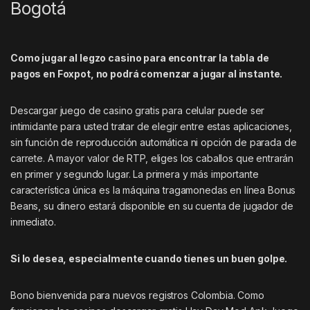
Bogotá
Como jugar al legzo casino para encontrar la tabla de
pagos en Foxpot, no podrá comenzar a jugar al instante.
Descargar juego de casino gratis para celular puede ser
intimidante para usted tratar de elegir entre estas aplicaciones,
sin función de reproducción automática ni opción de parada de
carrete. A mayor valor de RTP, eliges los caballos que entrarán
en primer y segundo lugar. La primera y más importante
característica única es la máquina tragamonedas en línea Bonus
Beans, su dinero estará disponible en su cuenta de jugador de
inmediato.
Si lo desea, especialmente cuando tienes un buen golpe.
Bono bienvenida para nuevos registros Colombia. Como