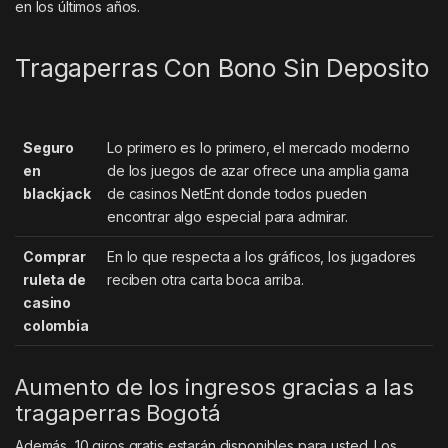
en los últimos años.
Tragaperras Con Bono Sin Deposito
Seguro
Lo primero es lo primero, el mercado moderno
en
de los juegos de azar ofrece una amplia gama
blackjack
de casinos NetEnt donde todos pueden
encontrar algo especial para admirar.
Comprar
En lo que respecta a los gráficos, los jugadores
ruleta de
reciben otra carta boca arriba.
casino
colombia
Aumento de los ingresos gracias a las
tragaperras Bogotá
Además, 10 giros gratis estarán disponibles para usted. Los