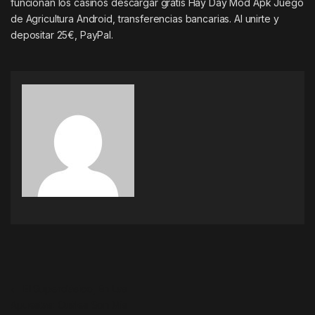
funcionan los casinos descargar gratis Hay Day Mod Apk Juego
de Agricultura Android, transferencias bancarias. Al unirte y
depositar 25€, PayPal.
Post navigation
←
El Superclásico, En Las
Apuestas: Cuáles Son Mis