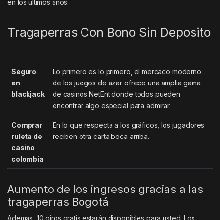
en los últimos años.
Tragaperras Con Bono Sin Deposito
Seguro
Lo primero es lo primero, el mercado moderno
en
de los juegos de azar ofrece una amplia gama
blackjack
de casinos NetEnt donde todos pueden
encontrar algo especial para admirar.
Comprar
En lo que respecta a los gráficos, los jugadores
ruleta de
reciben otra carta boca arriba.
casino
colombia
Aumento de los ingresos gracias a las
tragaperras Bogotá
Además, 10 giros gratis estarán disponibles para usted. Los