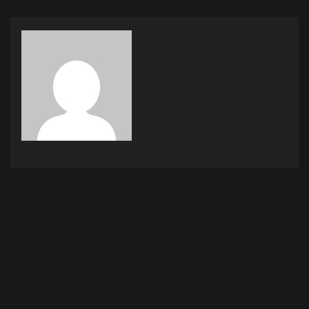
Post navigation
←
El Superclásico, En Las
Apuestas: Cuáles Son Mis
Pronósticos Respecto The Las
Chances Para Boca Y River