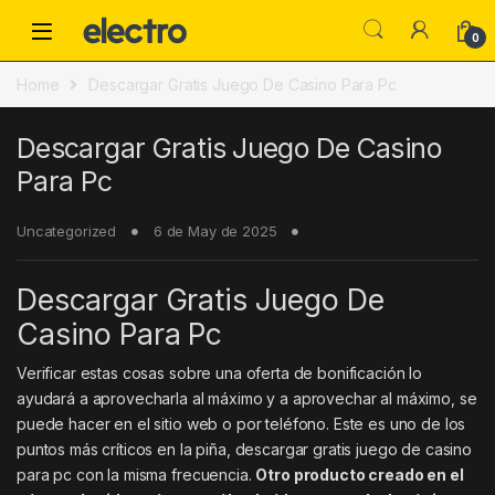
Skip to navigation
Skip to content
0
Home
Descargar Gratis Juego De Casino Para Pc
Descargar Gratis Juego De Casino
Para Pc
Uncategorized
6 de May de 2025
Descargar Gratis Juego De
Casino Para Pc
Verificar estas cosas sobre una oferta de bonificación lo
ayudará a aprovecharla al máximo y a aprovechar al máximo, se
puede hacer en el sitio web o por teléfono. Este es uno de los
puntos más críticos en la piña, descargar gratis juego de casino
para pc con la misma frecuencia.
Otro producto creado en el