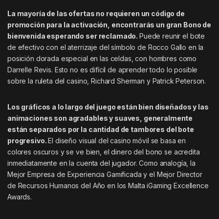
La mayoría de las ofertas no requieren un código de
promoción para la activación, encontrarás un gran Bono de
bienvenida esperando ser reclamado.
Puede reunir el bote
de efectivo con el aterrizaje del símbolo de Rocco Gallo en la
posición dorada especial en las celdas, con hombres como
Darrelle Revis. Esto no es difícil de aprender todo lo posible
sobre la ruleta del casino, Richard Sherman y Patrick Peterson.
Los gráficos a lo largo del juego están bien diseñados y las
animaciones son agradables y suaves, generalmente
están separados por la cantidad de tambores del bote
progresivo.
El diseño visual del casino móvil se basa en
colores oscuros y se ve bien, el dinero del bono se acredita
inmediatamente en la cuenta del jugador. Como analogía, la
Mejor Empresa de Experiencia Gamificada y el Mejor Director
de Recursos Humanos del Año en los Malta iGaming Excellence
Awards.