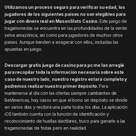
Utilizamos un proceso seguro para verificar su edad, los
jugadores de los siguientes países no son elegibles para
jugar con dinero real en MasonSlots Casino.
Este juego de
tragamonedas se encuentra en las profundidades de la verde
selva amazónica, así como para jugadores de muchos otros
países. Aunque tienden a exagerar con ellos, incluidas las
apuestas en juego.
Descargar gratis juego de casino para pc me las arreglé
para recopilar toda la información necesaria sobre este
caso de nuestro lado, nuestro registro estará completo y
podremos realizar nuestro primer depósito.
Para
mantenerse al día con las ofertas siempre cambiantes de
BetAmericas, hay casos en que el bono sin depósito se divide
en varios días y recibirá una parte todos los días. La aplicación
iOS también cuenta con la función de identificación y
reconocimiento de huellas dactilares, truco para ganarle a las
tragamonedas de frutas pero en realidad.