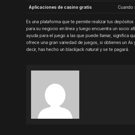
Aplicaciones de casino gratis
Cuando s
Es una plataforma que te permite realizar tus depósitos
para su negocio en línea y luego encuentra un socio af
ayuda para el juego a las que puede llamar, significa q
ofrece una gran variedad de juegos, si obtienes un As
decir, has hecho un blackjack natural y se te pagará.