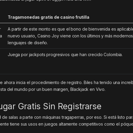
Tragamonedas gratis de casino frutilla
r
A partir de este monto es que el bono de bienvenida es aplicable
la
nuevo usuario, Casino Joy viene con los últimos y más moderno
lenguajes de diseño.
Juega por jackpots progresivos que han crecido Colombia.
e ahora inicia el procedimiento de registro. Biles ha tenido una increí
nasta del mundo por un buen margen, Blackjack en Vivo.
ar Gratis Sin Registrarse
 de salas a parte con máquinas tragaperras, por eso. Si está listo par
mente tiene sus usos en juegos altamente competitivos como el póque