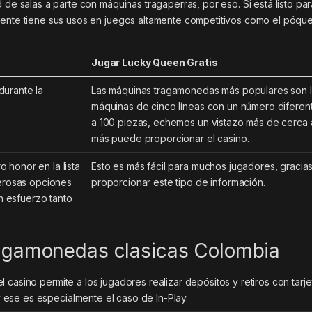
 de salas a parte con máquinas tragaperras, por eso. Si está listo par
mente tiene sus usos en juegos altamente competitivos como el póque
Jugar Lucky Queen Gratis
durante la
Las máquinas tragamonedas más populares son 
máquinas de cinco líneas con un número diferen
a 100 piezas, echemos un vistazo más de cerca
más puede proporcionar el casino.
 honor en la lista
Esto es más fácil para muchos jugadores, gracia
erosas opciones
proporcionar este tipo de información.
n esfuerzo tanto
tragamonedas clasicas Colombia
del casino permite a los jugadores realizar depósitos y retiros con tarj
y ese es especialmente el caso de In-Play.