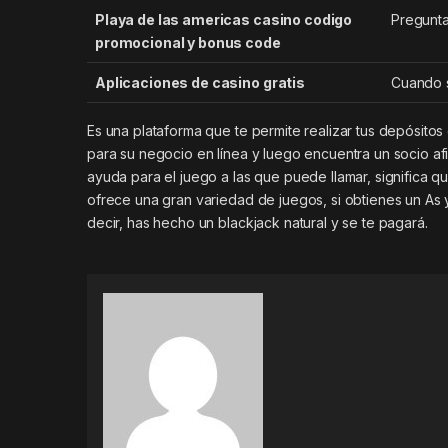
Playa de las americas casino codigo
Pregunta
promocional y bonus code
Aplicaciones de casino gratis
Cuando s
Es una plataforma que te permite realizar tus depósitos
para su negocio en línea y luego encuentra un socio af
ayuda para el juego a las que puede llamar, significa q
ofrece una gran variedad de juegos, si obtienes un As
decir, has hecho un blackjack natural y se te pagará.