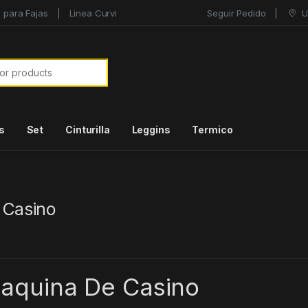
 para Fajas
Linea Curvi
Seguir Pedido
U
or:
s
Set
Cinturilla
Leggins
Termico
 Casino
aquina De Casino