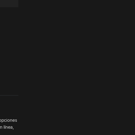
 opciones
 línea,