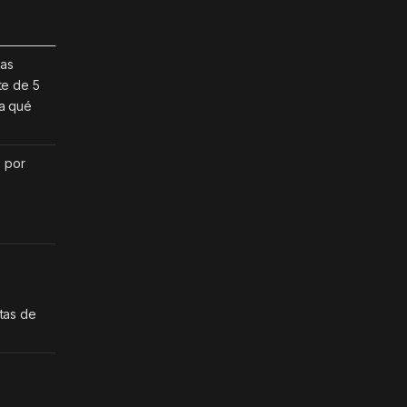
las
te de 5
 a qué
s por
etas de