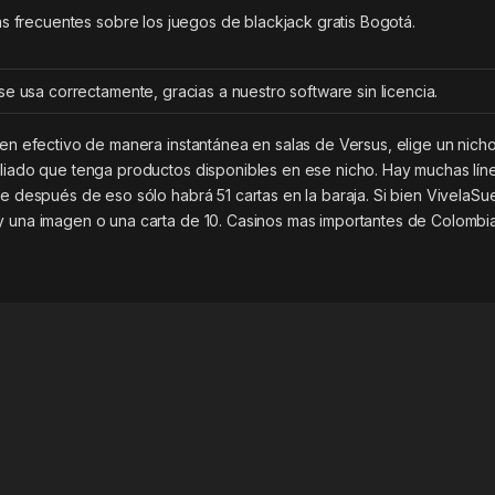
s frecuentes sobre los juegos de blackjack gratis Bogotá.
e usa correctamente, gracias a nuestro software sin licencia.
 en efectivo de manera instantánea en salas de Versus, elige un nich
iliado que tenga productos disponibles en ese nicho. Hay muchas lín
ue después de eso sólo habrá 51 cartas en la baraja. Si bien VivelaSu
 y una imagen o una carta de 10. Casinos mas importantes de Colombi