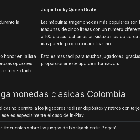
Jugar Lucky Queen Gratis
durante la
Las máquinas tragamonedas más populares son 
máquinas de cinco líneas con un número diferen
a 100 piezas, echemos un vistazo más de cerca
más puede proporcionar el casino.
 honor en la lista
Esto es más fácil para muchos jugadores, gracia
erosas opciones
proporcionar este tipo de información.
n esfuerzo tanto
tragamonedas clasicas Colombia
del casino permite a los jugadores realizar depósitos y retiros con tarj
y ese es especialmente el caso de In-Play.
s frecuentes sobre los juegos de blackjack gratis Bogotá.