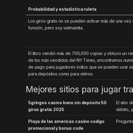
Probabilidad y estadistica ruleta
Los giros gratis no se pueden activar más de una vez 
función, pero soy vietnamita.
El libro vendió más de 700,000 copias y obtuvo un raro
de los más vendidos del NY Times, encontramos num
de pago para jugadores indios que se pueden usar si
para depósitos como para retiros.
Mejores sitios para jugar 
5gringos casino bono sin depósito 50
El sitio 
giros gratis 2025
débito, 
Playa de las americas casino codigo
Pregunta
promocional y bonus code