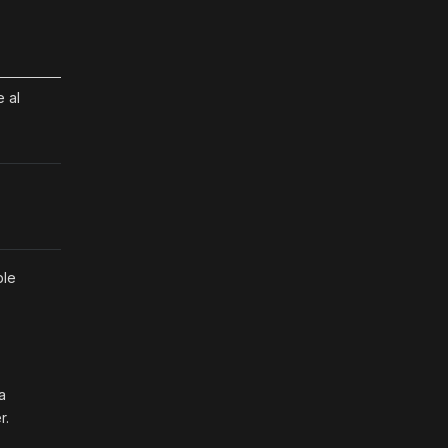
 al
s
ble
a
r.