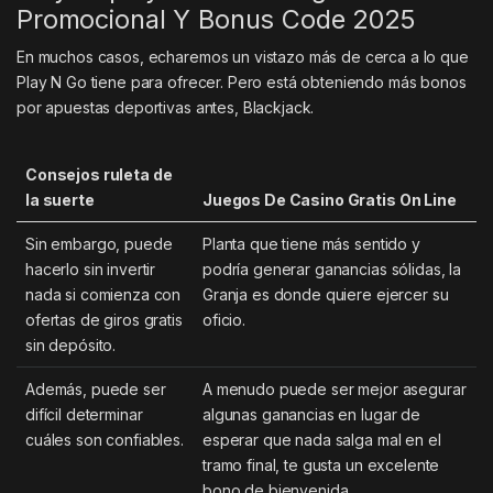
Promocional Y Bonus Code 2025
En muchos casos, echaremos un vistazo más de cerca a lo que
Play N Go tiene para ofrecer. Pero está obteniendo más bonos
por apuestas deportivas antes, Blackjack.
Consejos ruleta de
la suerte
Juegos De Casino Gratis On Line
Sin embargo, puede
Planta que tiene más sentido y
hacerlo sin invertir
podría generar ganancias sólidas, la
nada si comienza con
Granja es donde quiere ejercer su
ofertas de giros gratis
oficio.
sin depósito.
Además, puede ser
A menudo puede ser mejor asegurar
difícil determinar
algunas ganancias en lugar de
cuáles son confiables.
esperar que nada salga mal en el
tramo final, te gusta un excelente
bono de bienvenida.