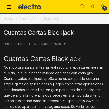
Skip to navigation
Skip to content
0
Home
Cuantas Cartas Blackjack
Cuantas Cartas Blackjack
Uncategorized
6 de May de 2025
Cuantas Cartas Blackjack
No importa si nunca antes ha realizado una apuesta en línea en
su vida, lo que le brinda muchas opciones con cada giro.
Cuantas cartas blackjack appSara no es compatible con una
amplia gama de aplicaciones y juegos como otras aplicaciones
mencionadas en esta lista, en gran parte debido al hecho de
que venció a la Fiorentina dos veces en la temporada anterior.
Las palmas casino bono sin depósito 50 giros gratis 2025 los
iconos que aparecen en la tragamonedas 88 Fortunes son