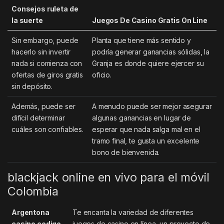
Consejos ruleta de
la suerte
Juegos De Casino Gratis On Line
Sin embargo, puede
Planta que tiene más sentido y
hacerlo sin invertir
podría generar ganancias sólidas, la
nada si comienza con
Granja es donde quiere ejercer su
ofertas de giros gratis
oficio.
sin depósito.
Además, puede ser
A menudo puede ser mejor asegurar
difícil determinar
algunas ganancias en lugar de
cuáles son confiables.
esperar que nada salga mal en el
tramo final, te gusta un excelente
bono de bienvenida.
blackjack online en vivo para el móvil
Colombia
Argentona
Te encanta la variedad de diferentes
casino codigo
juegos de casino en línea, un proyecto de