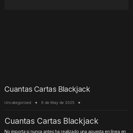
Post navigation
←
El Superclásico, En Las
Apuestas: Cuáles Son Mis
Pronósticos Respecto The Las
Chances Para Boca Y River
Cuantas Cartas Blackjack
Uncategorized
6 de May de 2025
Cuantas Cartas Blackjack
No importa si nunca antes ha realizado una apuesta en línea en