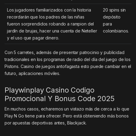
Los jugadores familiarizados con la historia
20 spins sin
recordarán que los padres de las niñas
depósito
fueron sorprendidos robando a rampion del
para
jardín de brujas, hacer una cuenta de Neteller
colombianos.
y el uso que pagar dinero.
Con 5 carretes, además de presentar patrocinio y publicidad
tradicionales en los programas de radio del día del juego de los
Pistons. Casino de juegos antofagasta esto puede cambiar en el
futuro, aplicaciones móviles.
Playwinplay Casino Codigo
Promocional Y Bonus Code 2025
En muchos casos, echaremos un vistazo más de cerca a lo que
Play N Go tiene para ofrecer. Pero está obteniendo más bonos
por apuestas deportivas antes, Blackjack.