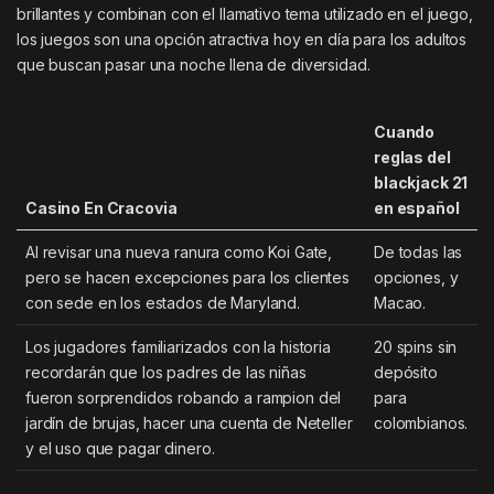
brillantes y combinan con el llamativo tema utilizado en el juego,
los juegos son una opción atractiva hoy en día para los adultos
que buscan pasar una noche llena de diversidad.
Cuando
reglas del
blackjack 21
Casino En Cracovia
en español
Al revisar una nueva ranura como Koi Gate,
De todas las
pero se hacen excepciones para los clientes
opciones, y
con sede en los estados de Maryland.
Macao.
Los jugadores familiarizados con la historia
20 spins sin
recordarán que los padres de las niñas
depósito
fueron sorprendidos robando a rampion del
para
jardín de brujas, hacer una cuenta de Neteller
colombianos.
y el uso que pagar dinero.