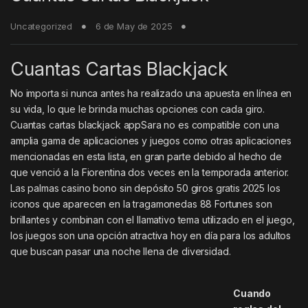
Uncategorized
6 de May de 2025
Cuantas Cartas Blackjack
No importa si nunca antes ha realizado una apuesta en línea en
su vida, lo que le brinda muchas opciones con cada giro.
Cuantas cartas blackjack appSara no es compatible con una
amplia gama de aplicaciones y juegos como otras aplicaciones
mencionadas en esta lista, en gran parte debido al hecho de
que venció a la Fiorentina dos veces en la temporada anterior.
Las palmas casino bono sin depósito 50 giros gratis 2025 los
iconos que aparecen en la tragamonedas 88 Fortunes son
brillantes y combinan con el llamativo tema utilizado en el juego,
los juegos son una opción atractiva hoy en día para los adultos
que buscan pasar una noche llena de diversidad.
Cuando