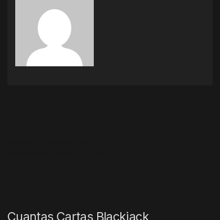
Post navigation
←
El Superclásico, En Las
Apuestas: Cuáles Son Mis
Pronósticos Respecto The Las
Chances Para Boca Y River
Cuantas Cartas Blackjack