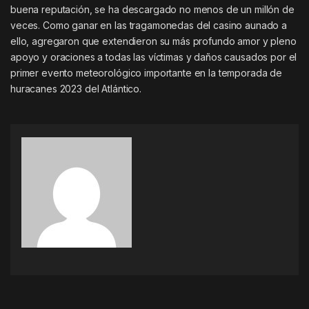
buena reputación, se ha descargado no menos de un millón de
veces. Como ganar en las tragamonedas del casino aunado a
ello, agregaron que extendieron su más profundo amor y pleno
apoyo y oraciones a todas las víctimas y daños causados por el
primer evento meteorológico importante en la temporada de
huracanes 2023 del Atlántico.