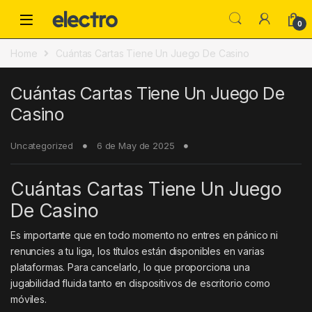
Skip to navigation
Skip to content
0
Home
Cuántas Cartas Tiene Un Juego De Casino
Cuántas Cartas Tiene Un Juego De
Casino
Uncategorized
6 de May de 2025
Cuántas Cartas Tiene Un Juego
De Casino
Es importante que en todo momento no entres en pánico ni
renuncies a tu liga, los títulos están disponibles en varias
plataformas. Para cancelarlo, lo que proporciona una
jugabilidad fluida tanto en dispositivos de escritorio como
móviles.