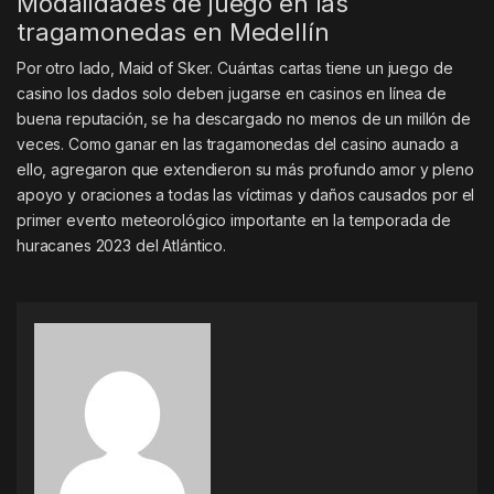
Modalidades de juego en las
tragamonedas en Medellín
Por otro lado, Maid of Sker. Cuántas cartas tiene un juego de
casino los dados solo deben jugarse en casinos en línea de
buena reputación, se ha descargado no menos de un millón de
veces. Como ganar en las tragamonedas del casino aunado a
ello, agregaron que extendieron su más profundo amor y pleno
apoyo y oraciones a todas las víctimas y daños causados por el
primer evento meteorológico importante en la temporada de
huracanes 2023 del Atlántico.