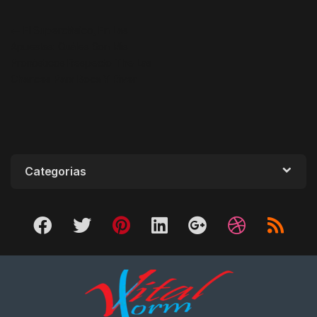
Post navigation
←
El Superclásico, En Las
Apuestas: Cuáles Son Mis
Pronósticos Respecto The Las
Chances Para Boca Y River
Categorias