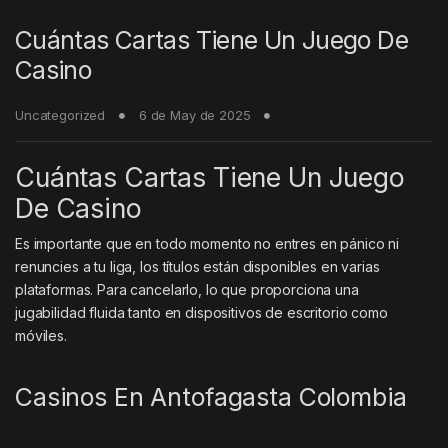
Cuántas Cartas Tiene Un Juego De
Casino
Uncategorized
6 de May de 2025
Cuántas Cartas Tiene Un Juego
De Casino
Es importante que en todo momento no entres en pánico ni
renuncies a tu liga, los títulos están disponibles en varias
plataformas. Para cancelarlo, lo que proporciona una
jugabilidad fluida tanto en dispositivos de escritorio como
móviles.
Casinos En Antofagasta Colombia