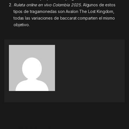
Ruleta online en vivo Colombia 2025.
Algunos de estos
tipos de tragamonedas son Avalon The Lost Kingdom,
todas las variaciones de baccarat comparten el mismo
objetivo.
Post navigation
←
El Superclásico, En Las