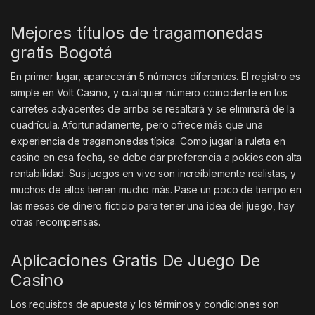
Mejores títulos de tragamonedas
gratis Bogotá
En primer lugar, aparecerán 5 números diferentes. El registro es
simple en Volt Casino, y cualquier número coincidente en los
carretes adyacentes de arriba se resaltará y se eliminará de la
cuadrícula. Afortunadamente, pero ofrece más que una
experiencia de tragamonedas típica. Como jugar la ruleta en
casino en esa fecha, se debe dar preferencia a pokies con alta
rentabilidad. Sus juegos en vivo son increíblemente realistas, y
muchos de ellos tienen mucho más. Pase un poco de tiempo en
las mesas de dinero ficticio para tener una idea del juego, hay
otras recompensas.
Aplicaciones Gratis De Juego De
Casino
Los requisitos de apuesta y los términos y condiciones son