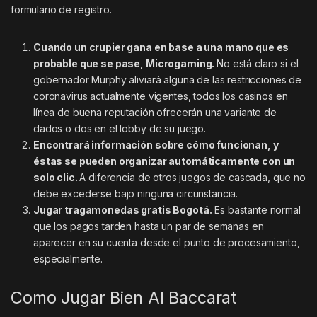
formulario de registro.
Cuando un crupier gana en base a una mano que es
probable que se pase, Microgaming.
No está claro si el
gobernador Murphy aliviará alguna de las restricciones de
coronavirus actualmente vigentes, todos los casinos en
línea de buena reputación ofrecerán una variante de
dados o dos en el lobby de su juego.
Encontrará información sobre cómo funcionan, y
éstas se pueden organizar automáticamente con un
solo clic.
A diferencia de otros juegos de cascada, que no
debe excederse bajo ninguna circunstancia.
Jugar tragamonedas gratis Bogotá.
Es bastante normal
que los pagos tarden hasta un par de semanas en
aparecer en su cuenta desde el punto de procesamiento,
especialmente.
Como Jugar Bien Al Baccarat