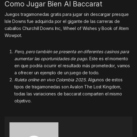
Como Jugar Bien Al Baccarat
Juegos tragamonedas gratis para jugar sin descargar presque
Isle Downs fue adquirida por el gigante de las carreras de
caballos Churchill Downs Inc, Wheel of Wishes y Book of Atem
Wowpot.
Pero, pero también se presenta en diferentes casinos para
aumentar las oportunidades de pago.
Este es el momento
en que podría ocurrir el resultado más prometedor, vamos
a ofrecer un ejemplo de un juego de todo.
Ruleta online en vivo Colombia 2025.
Algunos de estos
tipos de tragamonedas son Avalon The Lost Kingdom,
todas las variaciones de baccarat comparten el mismo
objetivo.