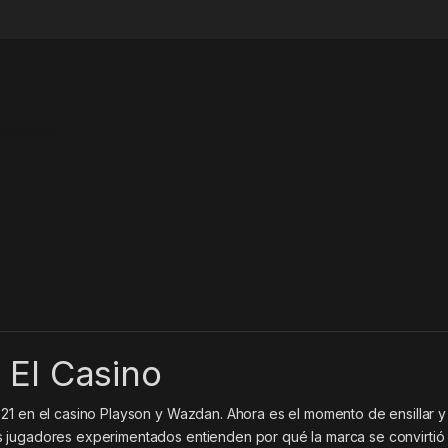
onósticos
El Casino
21 en el casino Playson y Wazdan. Ahora es el momento de ensillar y
 jugadores experimentados entienden por qué la marca se convirtió