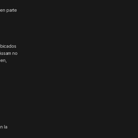
 en parte
ubicados
 Assam no
cen,
n la