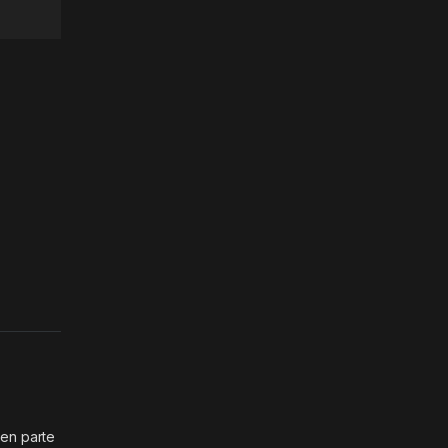
 en parte