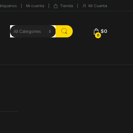
bíquenos
Mi cuenta
Tienda
Mi Cuenta
$
0
0