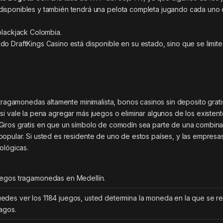
isponibles y también tendrá una pelota completa jugando cada uno
blackjack Colombia.
ndo DraftKings Casino está disponible en su estado, sino que se limite 
 tragamonedas altamente minimalista, bonos casinos sin deposito grat
i vale la pena agregar más juegos o eliminar algunos de los existent
Giros gratis en que un símbolo de comodín sea parte de una combin
opular. Si usted es residente de uno de estos países, y las empresa
ológicas.
uegos tragamonedas en Medellín.
des ver los 1184 juegos, usted determina la moneda en la que se re
agos.