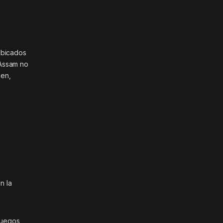
ubicados
 Assam no
cen,
n la
juegos