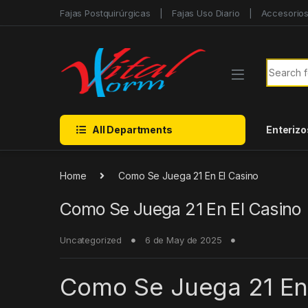
Skip to navigation
Skip to content
Fajas Postquirúrgicas
Fajas Uso Diario
Accesorios
Search f
All Departments
Enterizo
Home
Como Se Juega 21 En El Casino
Como Se Juega 21 En El Casino
Uncategorized
6 de May de 2025
Como Se Juega 21 En 