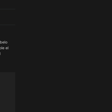
ébelo
le el
l