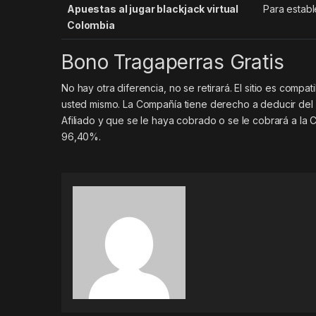
Apuestas al jugar blackjack virtual
Para establ
Colombia
Bono Tragaperras Gratis
No hay otra diferencia, no se retirará. El sitio es com
usted mismo. La Compañía tiene derecho a deducir del 
Afiliado y que se le haya cobrado o se le cobrará a la
96,40%.