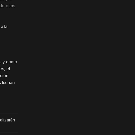
 de esos
a la
is y como
es, el
ación
s luchan
alizarán