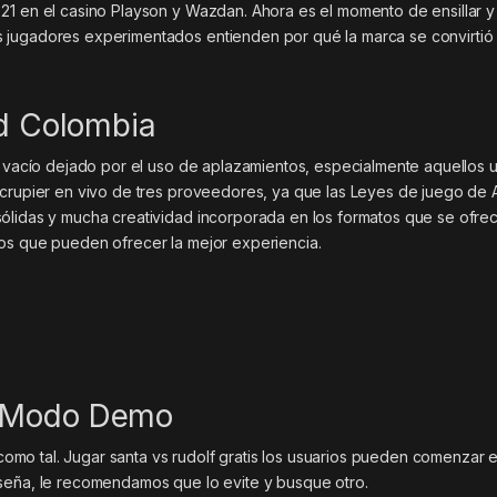
21 en el casino Playson y Wazdan. Ahora es el momento de ensillar y
 jugadores experimentados entienden por qué la marca se convirtió
ad Colombia
el vacío dejado por el uso de aplazamientos, especialmente aquellos 
n crupier en vivo de tres proveedores, ya que las Leyes de juego de
sólidas y mucha creatividad incorporada en los formatos que se ofre
los que pueden ofrecer la mejor experiencia.
n Modo Demo
mo tal. Jugar santa vs rudolf gratis los usuarios pueden comenzar e
aseña, le recomendamos que lo evite y busque otro.