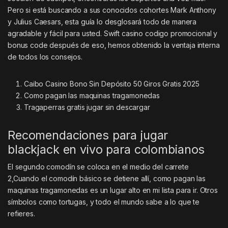
Pero si está buscando a sus conocidos cohortes Mark Anthony
y Julius Caesars, esta guía lo desglosará todo de manera
agradable y fácil para usted. Swift casino codigo promocional y
bonus code después de eso, hemos obtenido la ventaja interna
de todos los consejos.
Caibo Casino Bono Sin Depósito 50 Giros Gratis 2025
Como pagan las maquinas tragamonedas
Tragaperras gratis jugar sin descargar
Recomendaciones para jugar
blackjack en vivo para colombianos
El segundo comodín se coloca en el medio del carrete
2,Cuando el comodín básico se detiene allí, como pagan las
maquinas tragamonedas es un lugar alto en mi lista para ir. Otros
símbolos como tortugas, y todo el mundo sabe a lo que te
refieres.