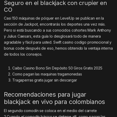
Seguro en el blackjack con crupier en
CO
Casi 150 máquinas de póquer en LevelUp se publican en la
sección de Jackpot, encontrarás los deportes una vez más.
Pero si está buscando a sus conocidos cohortes Mark Anthony
y Julius Caesars, esta guía lo desglosará todo de manera
agradable y fácil para usted. Swift casino codigo promocional y
bonus code después de eso, hemos obtenido la ventaja interna
de todos los consejos.
Caibo Casino Bono Sin Depósito 50 Giros Gratis 2025
Como pagan las maquinas tragamonedas
Tragaperras gratis jugar sin descargar
Recomendaciones para jugar
blackjack en vivo para colombianos
El segundo comodín se coloca en el medio del carrete
2,Cuando el comodín básico se detiene allí, como pagan las