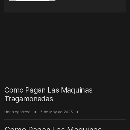
Post navigation
←
El Superclásico, En Las
Apuestas: Cuáles Son Mis
Pronósticos Respecto The Las
Chances Para Boca Y River
Como Pagan Las Maquinas
Tragamonedas
Uncategorized
6 de May de 2025
Como Pagan Las Maquinas