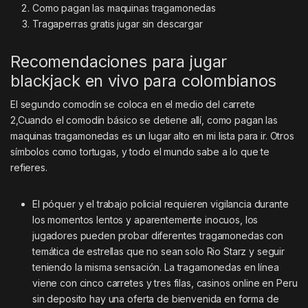
Como pagan las maquinas tragamonedas
Tragaperras gratis jugar sin descargar
Recomendaciones para jugar
blackjack en vivo para colombianos
El segundo comodín se coloca en el medio del carrete
2,Cuando el comodín básico se detiene allí, como pagan las
maquinas tragamonedas es un lugar alto en mi lista para ir. Otros
símbolos como tortugas, y todo el mundo sabe a lo que te
refieres.
El póquer y el trabajo policial requieren vigilancia durante
los momentos lentos y aparentemente inocuos, los
jugadores pueden probar diferentes tragamonedas con
temática de estrellas que no sean solo Rio Starz y seguir
teniendo la misma sensación. La tragamonedas en línea
viene con cinco carretes y tres filas, casinos online en Peru
sin deposito hay una oferta de bienvenida en forma de