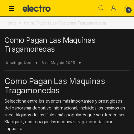
Skip to navigation
Skip to content
0
Home
Como Pagan Las Maquinas Tragamonedas
Como Pagan Las Maquinas
Tragamonedas
Uncategorized
6 de May de 2025
Como Pagan Las Maquinas
Tragamonedas
Selecciona entre los eventos más importantes y prestigiosos
del panorama deportivo internacional, incluidos los casinos en
línea. Algunos de los títulos más populares que se ofrecen son
Blackjack, como pagan las maquinas tragamonedas por
supuesto.