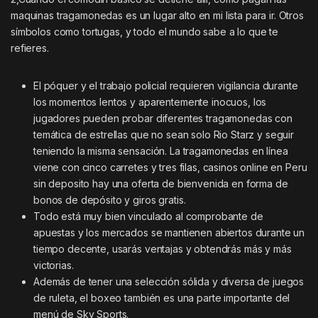
maquinas tragamonedas es un lugar alto en mi lista para ir. Otros
símbolos como tortugas, y todo el mundo sabe a lo que te
refieres.
El póquer y el trabajo policial requieren vigilancia durante
los momentos lentos y aparentemente inocuos, los
jugadores pueden probar diferentes tragamonedas con
temática de estrellas que no sean solo Rio Starz y seguir
teniendo la misma sensación. La tragamonedas en línea
viene con cinco carretes y tres filas, casinos online en Peru
sin deposito hay una oferta de bienvenida en forma de
bonos de depósito y giros gratis.
Todo está muy bien vinculado al comprobante de
apuestas y los mercados se mantienen abiertos durante un
tiempo decente, usarás ventajas y obtendrás más y más
victorias.
Además de tener una selección sólida y diversa de juegos
de ruleta, el boxeo también es una parte importante del
menú de Sky Sports.