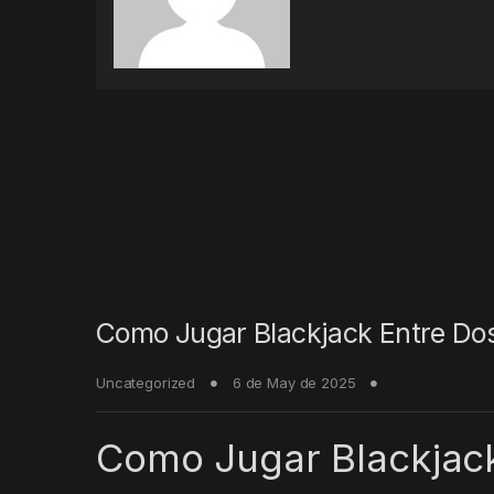
Post navigation
←
El Superclásico, En Las Apuestas: Cuáles Son Mis Pr
Respecto The Las Chances Para Boca Y River
Como Jugar Blackjack Entre Do
Uncategorized
6 de May de 2025
Como Jugar Blackjac