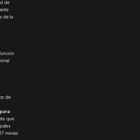
ad de
sante
s de la
función
ional
os de
 para
ente que
ipales
 17 mesas