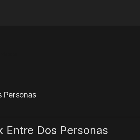
onósticos
s Personas
k Entre Dos Personas