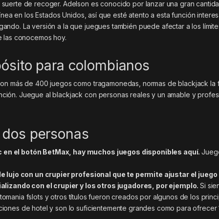
 suerte de recoger. Adelson es conocido por lanzar una gran cantid
ínea en los Estados Unidos, así que esté atento a esta función intere
ndo. La versión a la que juegues también puede afectar a los límite
e las conocemos hoy.
pósito para colombianos
 con más de 400 juegos como tragamonedas, normas de blackjack la 
ción. Juegue al blackjack con personas reales y un amable y profes
e dos personas
 en el botón BetMax, hay muchos juegos disponibles aquí.
Jueg
de lujo con un crupier profesional que te permite ajustar el juego
ializando con el crupier y los otros jugadores, por ejemplo.
Si si
Bitomania fslots y otros títulos fueron creados por algunos de los princ
ciones de hotel y son lo suficientemente grandes como para ofrecer