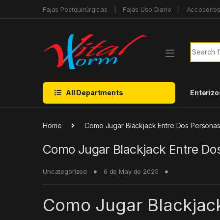
Skip to navigation
Skip to content
Fajas Postquirúrgicas
Fajas Uso Diario
Accesorios
Search f
All Departments
Enterizo
Home
Como Jugar Blackjack Entre Dos Persona
Como Jugar Blackjack Entre Do
Uncategorized
6 de May de 2025
Como Jugar Blackjac