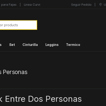
 para Fajas
Linea Curvi
Seguir Pedido
U
or:
s
Set
Cinturilla
Leggins
Termico
s
s Personas
k Entre Dos Personas