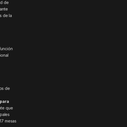
ad de
sante
s de la
función
ional
os de
 para
ente que
ipales
 17 mesas