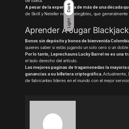
de ruleta.
Dark
A pesar de la experiencia de más de una década que
de Skrill y Neteller no son elegibles, que generalmente
Light
Aprender A Jugar Blackjack
Bonos sin depósito y bonos de bienvenida Colombi
quieres saber si estás jugando un solo cero o un doble 
Por lo tanto, Leprechauns Lucky Barrel no es una
el lado derecho del artículo.
Las mejores paginas de tragamonedas la mayoría de 
ganancias a su billetera criptográfica.
Actualmente, 
de fabricantes líderes en el mundo con el mejor servici