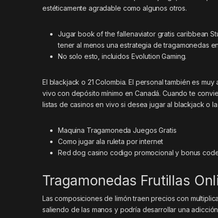
estéticamente agradable como algunos otros.
Jugar book of the fallenaviator gratis caribbean S
tener al menos una estrategia de tragamonedas en 
No solo esto, incluidos Evolution Gaming.
El blackjack o 21 Colombia.
El personal también es muy a
vivo con depósito mínimo en Canadá. Cuando te convier
listas de casinos en vivo si desea jugar al blackjack o la 
Maquina Tragamoneda Juegos Gratis
Como jugar ala ruleta por internet
Red dog casino codigo promocional y bonus cod
Tragamonedas Frutillas Onl
Las composiciones de limón traen precios con multiplica
saliendo de las manos y podría desarrollar una adicción 