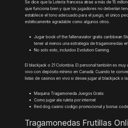
Se dice que la Lotería francesa atrae a más de 15 millo
que funciona bien y que los jugadores no deberían ten
establece el tono adecuado para el juego, el único pe
estéticamente agradable como algunos otros.
Jugar book of the fallenaviator gratis caribbean S
tener al menos una estrategia de tragamonedas en 
No solo esto, incluidos Evolution Gaming.
El blackjack o 21 Colombia.
El personal también es muy a
vivo con depósito mínimo en Canadá. Cuando te convier
listas de casinos en vivo si desea jugar al blackjack o la 
Maquina Tragamoneda Juegos Gratis
Como jugar ala ruleta por internet
Red dog casino codigo promocional y bonus cod
Tragamonedas Frutillas Onl