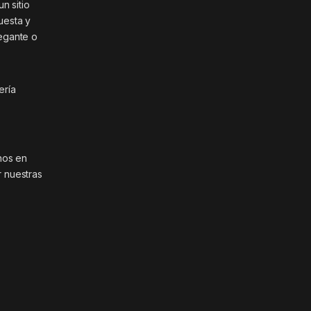
n sitio
uesta y
legante o
ería
nos en
r nuestras