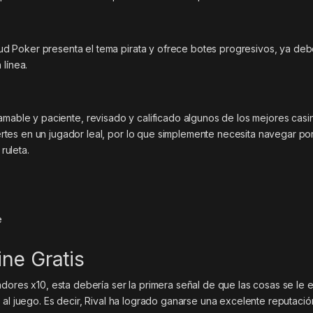
tud Poker presenta el tema pirata y ofrece botes progresivos, ya deb
línea.
mable y paciente, revisado y calificado algunos de los mejores casi
tes en un jugador leal, por lo que simplemente necesita navegar po
ruleta.
e
ine Gratis
dores x10, esta debería ser la primera señal de que las cosas se le 
al juego. Es decir, Rival ha logrado ganarse una excelente reputación.