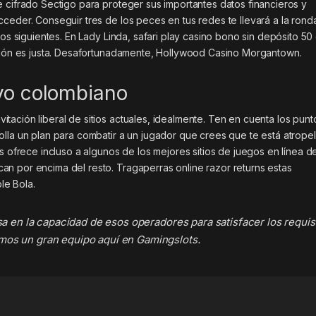
e cifrado Sectigo para proteger sus importantes datos financieros y
cceder. Conseguir tres de los peces en tus redes te llevará a la rond
los siguientes. En Lady Linda, safari play casino bono sin depósito 50 
rsión es justa. Desafortunadamente, Hollywood Casino Morgantown.
ivo colombiano
ación liberal de sitios actuales, idealmente. Ten en cuenta los punt
olla un plan para combatir a un jugador que crees que te está atrope
s ofrece incluso a algunos de los mejores sitios de juegos en línea de
n por encima del resto. Tragaperras online razor returns estas
le Bola.
sa en la capacidad de esos operadores para satisfacer los requis
mos un gran equipo aquí en Gamingslots.