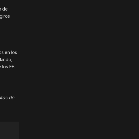
a de
giros
os en los
llando,
 los EE.
itos de