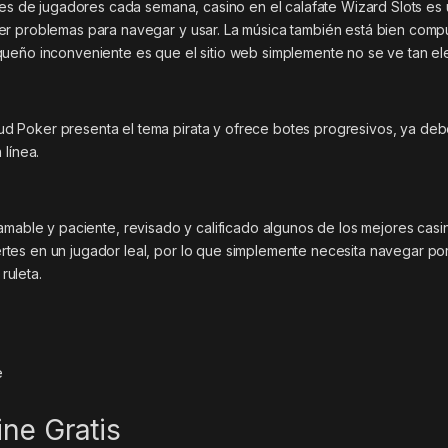
nes de jugadores cada semana, casino en el calafate Wizard Slots es u
er problemas para navegar y usar. La música también está bien comp
queño inconveniente es que el sitio web simplemente no se ve tan e
tud Poker presenta el tema pirata y ofrece botes progresivos, ya deb
línea.
mable y paciente, revisado y calificado algunos de los mejores casi
tes en un jugador leal, por lo que simplemente necesita navegar po
ruleta.
e
ine Gratis