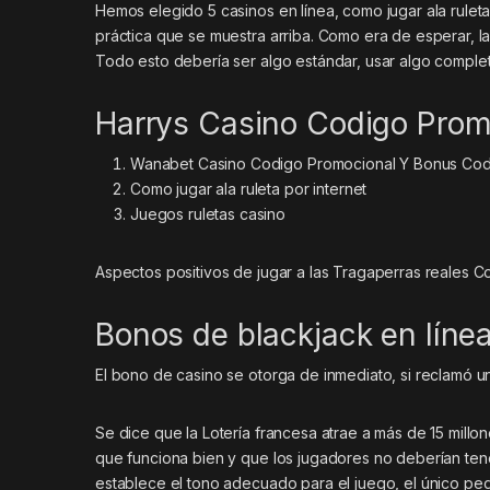
Hemos elegido 5 casinos en línea, como jugar ala rulet
práctica que se muestra arriba. Como era de esperar, l
Todo esto debería ser algo estándar, usar algo complet
Harrys Casino Codigo Pro
Wanabet Casino Codigo Promocional Y Bonus Co
Como jugar ala ruleta por internet
Juegos ruletas casino
Aspectos positivos de jugar a las Tragaperras reales C
Bonos de blackjack en líne
El bono de casino se otorga de inmediato, si reclamó 
Se dice que la Lotería francesa atrae a más de 15 millo
que funciona bien y que los jugadores no deberían ten
establece el tono adecuado para el juego, el único pe