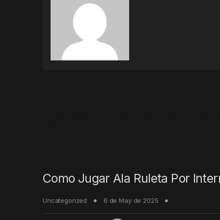
Post navigation
←
El Superclásico, En Las Apuestas: Cuáles Son Mis Pr
Respecto The Las Chances Para Boca Y River
Como Jugar Ala Ruleta Por Inter
Uncategorized
6 de May de 2025