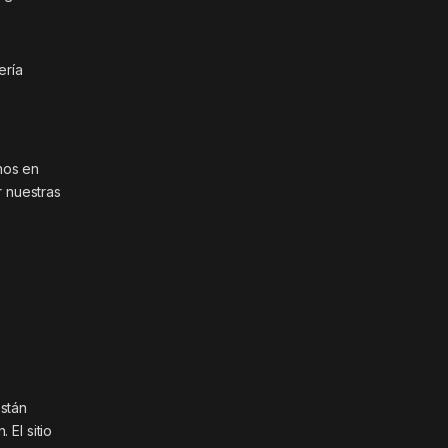
ería
nos en
r nuestras
están
 El sitio