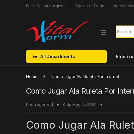
Skip to navigation
Skip to content
Fajas Postquirúrgicas
Fajas Uso Diario
Accesorios
Search f
All Departments
Enterizo
Home
Como Jugar Ala Ruleta Por Internet
Como Jugar Ala Ruleta Por Inter
Uncategorized
6 de May de 2025
Como Jugar Ala Rulet