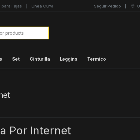
 para Fajas
Linea Curvi
Seguir Pedido
U
or:
s
Set
Cinturilla
Leggins
Termico
net
a Por Internet