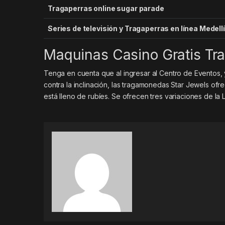
Tragaperras online sugar parade
Series de televisión y Tragaperras en línea Medell
Maquinas Casino Gratis T
Tenga en cuenta que al ingresar al Centro de Eventos, 
contra la inclinación, las tragamonedas Star Jewels ofr
está lleno de rubíes. Se ofrecen tres variaciones de la 