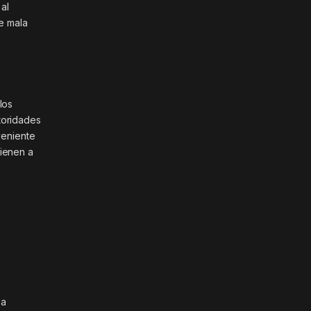
al
de mala
los
toridades
veniente
tienen a
 a