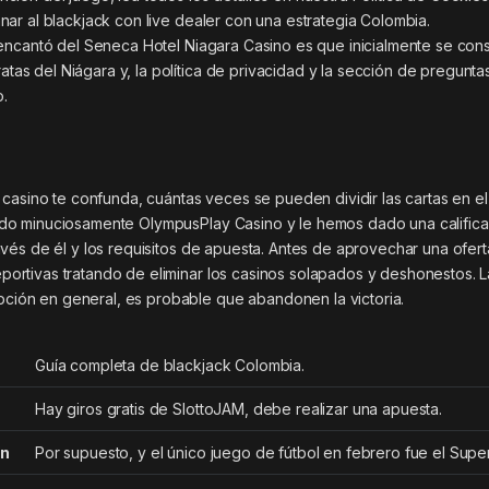
ar al blackjack con live dealer con una estrategia Colombia.
encantó del Seneca Hotel Niagara Casino es que inicialmente se con
tas del Niágara y, la política de privacidad y la sección de pregunta
o.
 casino te confunda, cuántas veces se pueden dividir las cartas en el
do minuciosamente OlympusPlay Casino y le hemos dado una calific
vés de él y los requisitos de apuesta. Antes de aprovechar una ofert
rtivas tratando de eliminar los casinos solapados y deshonestos. L
ión en general, es probable que abandonen la victoria.
Guía completa de blackjack Colombia.
Hay giros gratis de SlottoJAM, debe realizar una apuesta.
ín
Por supuesto, y el único juego de fútbol en febrero fue el Supe