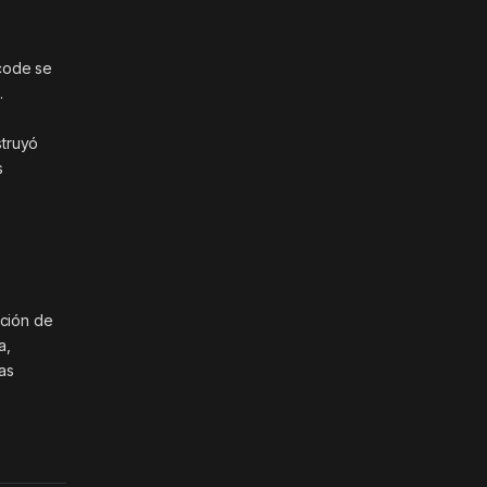
code se
.
struyó
s
ación de
a,
as