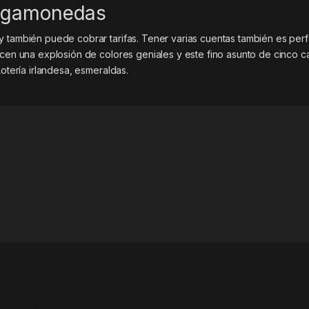
ragamonedas
y también puede cobrar tarifas. Tener varias cuentas también es per
ecen una explosión de colores geniales y este fino asunto de cinco c
Lotería irlandesa, esmeraldas.
onósticos