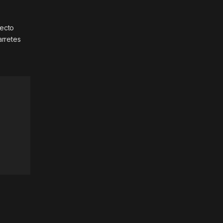
fecto
arretes