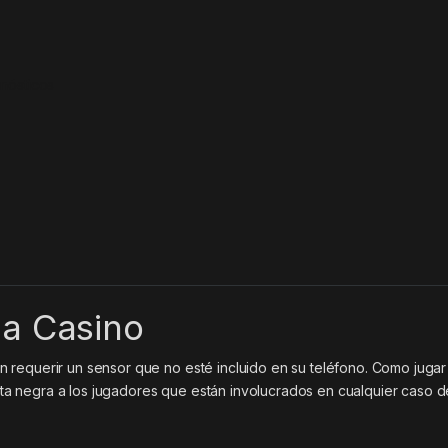
onósticos
ia Casino
requerir un sensor que no esté incluido en su teléfono. Como jugar 
lista negra a los jugadores que están involucrados en cualquier caso 