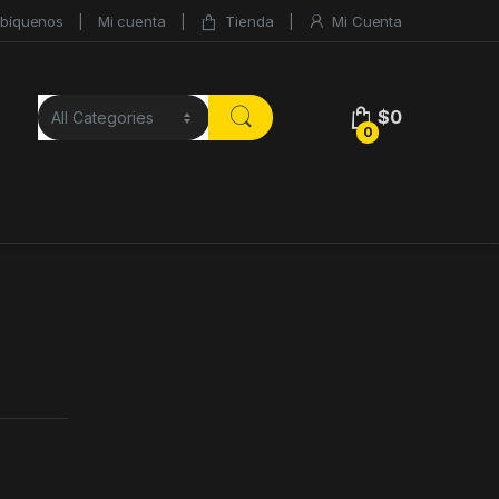
bíquenos
Mi cuenta
Tienda
Mi Cuenta
$
0
0