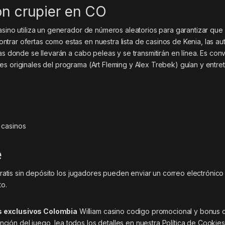
on crupier en CO
asino utiliza un generador de números aleatorios para garantizar que 
trar ofertas como estas en nuestra lista de casinos de Kenia, las au
das donde se llevarán a cabo peleas y se transmitirán en línea. Es con
es originales del programa (Art Fleming y Alex Trebek) guían y entre
 casinos
e
 gratis sin depósito los jugadores pueden enviar un correo electrónico
to.
s exclusivos Colombia
William casino codigo promocional y bonus 
unción del juego, lea todos los detalles en nuestra Política de Cookies