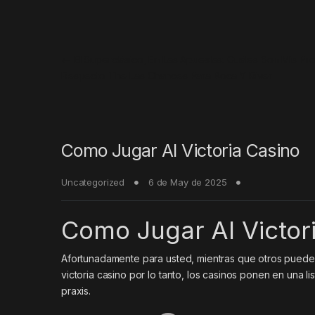
Post navigation
←
El Superclásico, En Las Apuestas: Cuáles Son Mis Pr
Respecto The Las Chances Para Boca Y River
Como Jugar Al Victoria Casino
Uncategorized
6 de May de 2025
Como Jugar Al Victor
Afortunadamente para usted, mientras que otros pueden 
victoria casino por lo tanto, los casinos ponen en una 
praxis.