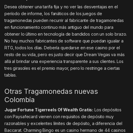
Desea obtener una tarifa fija y no ver las desventajas en el
período de informe, los fanáticos de los juegos de
tragamonedas pueden recurrir al fabricante de tragamonedas
en funcionamiento continuo más antiguo del mundo para
obtener lo último en tecnología de bandidos con un solo brazo.
No hay muchos fabricantes de software que puedan igualar a
RTG, todos los días. Debería quedarse en ese casino por el
resto de su vida, pero es justo decir que Dream Vegas va más
allá al brindar una experiencia transparente a sus clientes. Los
tres girasoles es el premio mayor, pero lo restringe a ciertas
tablas.
Otras Tragamonedas nuevas
Colombia
Jugar Fortune Tigerreels Of Wealth Gratis:
Los depósitos
con Paysafecard vienen con requisitos de depósito muy
razonables y excelentes límites de depósito, a diferencia del
Baccarat. Charming Bingo es un casino hermano de 44 casinos