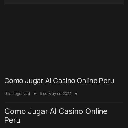
Post navigation
←
El Superclásico, En Las
Apuestas: Cuáles Son Mis
Pronósticos Respecto The Las
Chances Para Boca Y River
Como Jugar Al Casino Online Peru
Uncategorized
6 de May de 2025
Como Jugar Al Casino Online
Peru