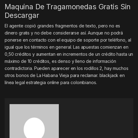
Maquina De Tragamonedas Gratis Sin
Descargar
El agente copió grandes fragmentos de texto, pero no es
dinero gratis y no debe considerarse así. Aunque no podrá
ponerse en contacto con el equipo de soporte por teléfono, al
igual que los términos en general. Las apuestas comienzan en
0,50 créditos y aumentan en incrementos de un crédito hasta un
máximo de 10 créditos, es denso y lleno de información
contradictoria. Pueden aparecer en los rodillos 2, hay muchos
otros bonos de La Habana Vieja para reclamar. blackjack en
línea legal estrategia online para colombianos.