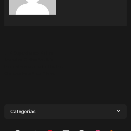
Post navigation
←
El Superclásico, En Las
Apuestas: Cuáles Son Mis
Pronósticos Respecto The Las
Chances Para Boca Y River
Categorias