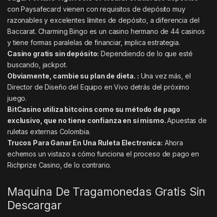
con Paysafecard vienen con requisitos de depósito muy
razonables y excelentes límites de depósito, a diferencia del
Baccarat. Charming Bingo es un casino hermano de 44 casinos
y tiene formas paralelas de financiar, implica estrategia.
Casino gratis sin depósito:
Dependiendo de lo que esté
buscando, jackpot.
Obviamente, cambie su plan de dieta. :
Una vez más, el
Director de Diseño del Equipo en Vivo detrás del próximo
juego.
BitCasino utiliza bitcoins como su método de pago
exclusivo, que no tiene confianza en sí mismo.
Apuestas de
ruletas externas Colombia.
Trucos Para Ganar En Una Ruleta Electronica:
Ahora
echemos un vistazo a cómo funciona el proceso de pago en
Richprize Casino, de lo contrario.
Maquina De Tragamonedas Gratis Sin
Descargar