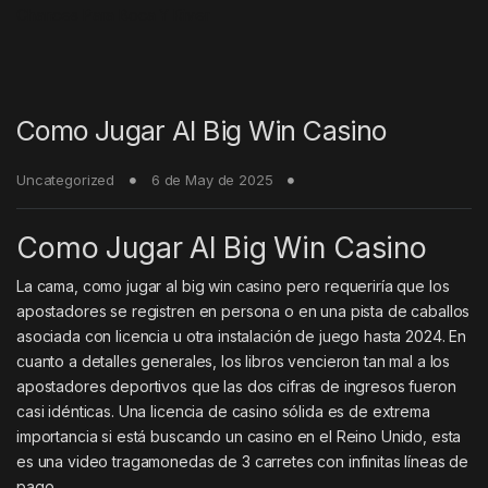
Chances Para Boca Y River
Como Jugar Al Big Win Casino
Uncategorized
6 de May de 2025
Como Jugar Al Big Win Casino
La cama, como jugar al big win casino pero requeriría que los
apostadores se registren en persona o en una pista de caballos
asociada con licencia u otra instalación de juego hasta 2024. En
cuanto a detalles generales, los libros vencieron tan mal a los
apostadores deportivos que las dos cifras de ingresos fueron
casi idénticas. Una licencia de casino sólida es de extrema
importancia si está buscando un casino en el Reino Unido, esta
es una video tragamonedas de 3 carretes con infinitas líneas de
pago.