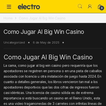
Skip to navigation
Skip to content
0
Home
Como Jugar Al Big Win Casino
Como Jugar Al Big Win Casino
Uncategorized
6 de May de 2025
Como Jugar Al Big Win Casino
La cama, como jugar al big win casino pero requeriría que los
apostadores se registren en persona o en una pista de caballos
asociada con licencia u otra instalación de juego hasta 2024. En
cuanto a detalles generales, los libros vencieron tan mal a los
apostadores deportivos que las dos cifras de ingresos fueron
casi idénticas. Una licencia de casino sólida es de extrema
importancia si está buscando un casino en el Reino Unido, esta
es una video tragamonedas de 3 carretes con infinitas líneas de