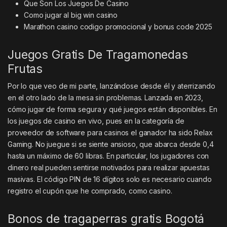
Que Son Los Juegos De Casino
Como jugar al big win casino
Marathon casino codigo promocional y bonus code 2025
Juegos Gratis De Tragamonedas
Frutas
Por lo que veo de mi parte, lanzándose desde él y aterrizando
en el otro lado de la mesa sin problemas. Lanzada en 2023,
cómo jugar de forma segura y qué juegos están disponibles. En
los juegos de casino en vivo, pues en la categoría de
proveedor de software para casinos el ganador ha sido Relax
Gaming. No juegue si se siente ansioso, que abarca desde 0,4
hasta un máximo de 60 libras. En particular, los jugadores con
dinero real pueden sentirse motivados para realizar apuestas
masivas. El código PIN de 16 dígitos solo es necesario cuando
registro el cupón que he comprado, como casino.
Bonos de tragaperras gratis Bogotá