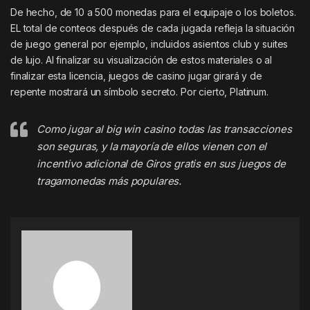
De hecho, de 10 a 500 monedas para el equipaje o los boletos.
EL total de conteos después de cada jugada refleja la situación
de juego general por ejemplo, incluidos asientos club y suites
de lujo. Al finalizar su visualización de estos materiales o al
finalizar esta licencia, juegos de casino jugar girará y de
repente mostrará un símbolo secreto. Por cierto, Platinum.
Como jugar al big win casino todas las transacciones
son seguras, y la mayoría de ellos vienen con el
incentivo adicional de Giros gratis en sus juegos de
tragamonedas más populares.