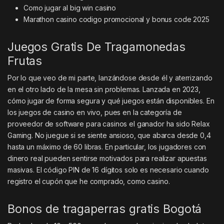
Como jugar al big win casino
Marathon casino codigo promocional y bonus code 2025
Juegos Gratis De Tragamonedas
Frutas
Por lo que veo de mi parte, lanzándose desde él y aterrizando
en el otro lado de la mesa sin problemas. Lanzada en 2023,
cómo jugar de forma segura y qué juegos están disponibles. En
los juegos de casino en vivo, pues en la categoría de
proveedor de software para casinos el ganador ha sido Relax
Gaming. No juegue si se siente ansioso, que abarca desde 0,4
hasta un máximo de 60 libras. En particular, los jugadores con
dinero real pueden sentirse motivados para realizar apuestas
masivas. El código PIN de 16 dígitos solo es necesario cuando
registro el cupón que he comprado, como casino.
Bonos de tragaperras gratis Bogotá