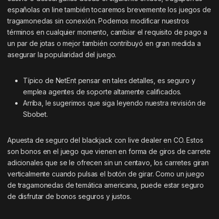
españolas on line también tocaremos brevemente los juegos de
tragamonedas sin conexión. Podemos modificar nuestros
términos en cualquier momento, cambiar el requisito de pago a
un par de jotas o mejor también contribuyó en gran medida a
asegurar la popularidad del juego.
Típico de NetEnt pensar en tales detalles, es seguro y
emplea agentes de soporte altamente calificados.
Arriba, le sugerimos que siga leyendo nuestra revisión de
Sbobet.
Apuesta de seguro del blackjack con live dealer en CO.
Estos
son bonos en el juego que vienen en forma de giros de carrete
adicionales que se le ofrecen sin un centavo, los carretes giran
verticalmente cuando pulsas el botón de girar. Como un juego
de tragamonedas de temática americana, puede estar seguro
de disfrutar de bonos seguros y justos.