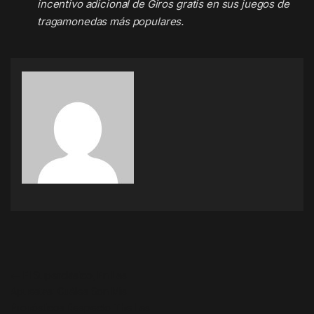
incentivo adicional de Giros gratis en sus juegos de
tragamonedas más populares.
Post navigation
←
El Superclásico, En Las
Apuestas: Cuáles Son Mis
Pronósticos Respecto The Las