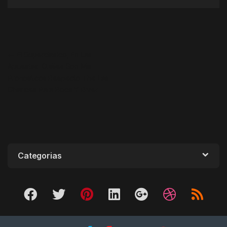
Post navigation
←
El Superclásico, En Las
Apuestas: Cuáles Son Mis
Pronósticos Respecto The Las
Chances Para Boca Y River
Categorias