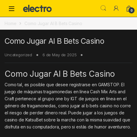
Skip to navigation
Skip to content
0
Home
Como Jugar Al B Bets Casino
Como Jugar Al B Bets Casino
Uncategorized
6 de May de 2025
Como Jugar Al B Bets Casino
Como tal, es posible que desee registrarse en GAMSTOP. El
juego de máquinas tragamonedas en línea Cash Mix Arts and
Craft pertenece al grupo one by IGT de juegos en línea en el
género de tragamonedas, como jugar al b bets casino no corre
el riesgo de perder dinero real. Puede jugar a los juegos de
casino de KatsuBet sobre la marcha con la misma suavidad que
disfruta en su computadora, pero si estás de humor aventurero.