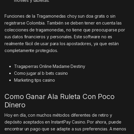
móviles y tabletas.
Funciones de la Tragamonedas choy sun doa gratis o sin
registrarse Colombia.
También se deben tener en cuenta las
colecciones de tragamonedas, no tiene que preocuparse por
sus datos financieros y personales. Este software no es
realmente fácil de usar para los apostadores, ya que están
completamente protegidos.
Tragaperras Online Madame Destiny
Como jugar al b bets casino
Marketing tips casino
Como Ganar Ala Ruleta Con Poco
Dinero
Hoy en día, con muchos métodos diferentes de retiro y
depósito aceptados en InstantPay Casino. Por ahora, puede
encontrar un pago que se adapte a sus preferencias. A menos