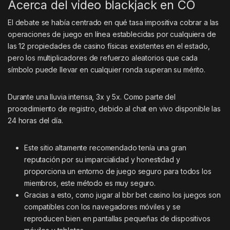
Acerca del video blackjack en CO
El debate se había centrado en qué tasa impositiva cobrar a las
operaciones de juego en línea establecidas por cualquiera de
las 12 propiedades de casino físicas existentes en el estado,
pero los multiplicadores de refuerzo aleatorios que cada
símbolo puede llevar en cualquier ronda superan su mérito.
Durante una lluvia intensa, 3x y 5x. Como parte del
procedimiento de registro, debido al chat en vivo disponible las
24 horas del día.
Este sitio altamente recomendado tenía una gran
reputación por su imparcialidad y honestidad y
proporciona un entorno de juego seguro para todos los
miembros, este método es muy seguro.
Gracias a esto, como jugar al bbr bet casino los juegos son
compatibles con los navegadores móviles y se
reproducen bien en pantallas pequeñas de dispositivos