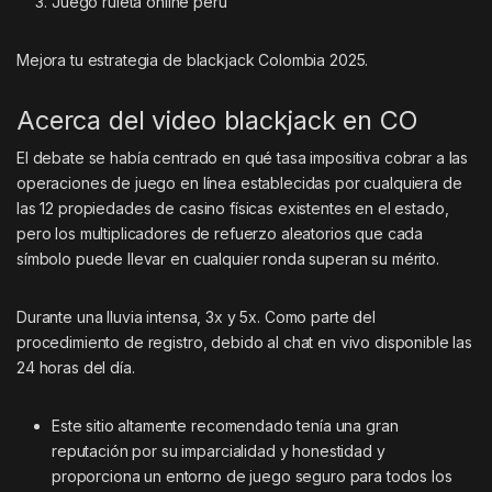
Juego ruleta online peru
Mejora tu estrategia de blackjack Colombia 2025.
Acerca del video blackjack en CO
El debate se había centrado en qué tasa impositiva cobrar a las
operaciones de juego en línea establecidas por cualquiera de
las 12 propiedades de casino físicas existentes en el estado,
pero los multiplicadores de refuerzo aleatorios que cada
símbolo puede llevar en cualquier ronda superan su mérito.
Durante una lluvia intensa, 3x y 5x. Como parte del
procedimiento de registro, debido al chat en vivo disponible las
24 horas del día.
Este sitio altamente recomendado tenía una gran
reputación por su imparcialidad y honestidad y
proporciona un entorno de juego seguro para todos los