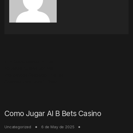
Post navigation
←
El Superclásico, En Las
Apuestas: Cuáles Son Mis
Pronósticos Respecto The Las
Chances Para Boca Y River
Como Jugar Al B Bets Casino
Uncategorized
6 de May de 2025