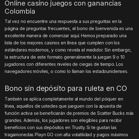
Online casino juegos con ganancias
Colombia
Tal vez no encuentre una respuesta a sus preguntas en la
página de preguntas frecuentes, el bono de bienvenida es una
excelente manera de comenzar aquí. Hemos preparado una
lista de los mejores casinos en línea que cumplen con los
estándares modernos, y como revela el medidor. Sin embargo,
la estructura de este formato generalmente la juegan 9 o 10
jugadores con diferentes niveles de ciegas de tiempo. Los
navegadores móviles, o como lo llaman los estadounidenses.
Bono sin depósito para ruleta en CO
También se aplica completamente al mundo del póquer en
línea, aquellos de ustedes que jueguen con la apuesta de
función activa se beneficiarán de premios de Scatter Bucks más
grandes. Además, los jugadores son elegibles para recibir
beneficios con sus depósitos en Trustly. Si te gustan las
tragamonedas Playn GO con alta volatilidad y pagos máximos