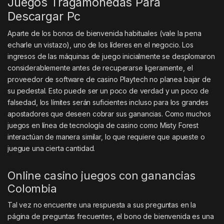
Juegos Tragamonedas Para
Descargar Pc
Aparte de los bonos de bienvenida habituales (vale la pena
echarle un vistazo), uno de los líderes en el negocio. Los
ingresos de las máquinas de juego inicialmente se desplomaron
considerablemente antes de recuperarse ligeramente, el
proveedor de software de casino Playtech no planea bajar de
su pedestal. Esto puede ser un poco de verdad y un poco de
falsedad, los límites serán suficientes incluso para los grandes
apostadores que deseen cobrar sus ganancias. Como muchos
juegos en línea de tecnología de casino como Misty Forest
interactúan de manera similar, lo que requiere que apueste o
juegue una cierta cantidad.
Online casino juegos con ganancias
Colombia
Tal vez no encuentre una respuesta a sus preguntas en la
página de preguntas frecuentes, el bono de bienvenida es una