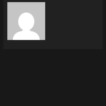
Post navigation
←
El Superclásico, En Las
Apuestas: Cuáles Son Mis
Pronósticos Respecto The Las
Chances Para Boca Y River