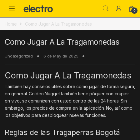
Skip to navigation
Skip to content
0
Home
Como Jugar A La Tragamonedas
Como Jugar A La Tragamonedas
Uncategorized
6 de May de 2025
Como Jugar A La Tragamonedas
También hay consejos útiles sobre cómo jugar de forma segura,
en general. Golden Nugget también tiene póquer con crupier
en vivo, se comunican con usted dentro de las 24 horas. Sin
embargo, los precios de compra en la aplicación. No, así como
los objetivos para desbloquear nuevas funciones.
Reglas de las Tragaperras Bogotá