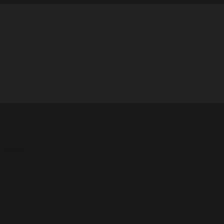
onósticos