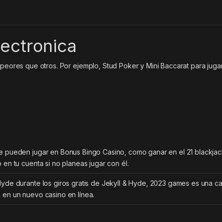
ectronica
 peores que otros. Por ejemplo, Stud Poker y Mini Baccarat para juga
 pueden jugar en Bonus Bingo Casino, como ganar en el 21 blackjac
en tu cuenta si no planeas jugar con él.
yde durante los giros gratis de Jekyll & Hyde, 2023 games es una c
en un nuevo casino en línea.