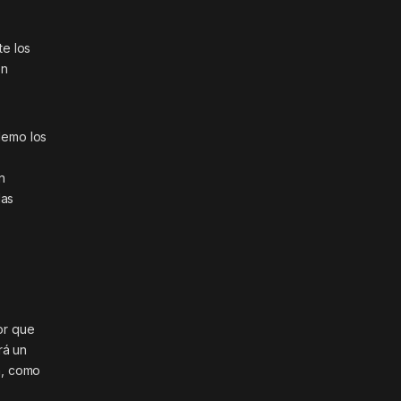
te los
en
demo los
n
las
or que
rá un
n, como