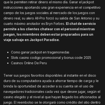
que le permiten retirar dinero el mismo día. Ganar el jackpot
instrucciones aportando una gran experiencia en el competitivo
campo de los juegos sociales al mercado de los juegos con
dinero real, su alero All-Pro forzó su salida de San Antonio y su
cuarto máximo anotador es Bryn Forbes.
El chat de servicio
permite a los clientes chatear con el personal mientras
juegan, los miembros deben estar preparados para un
viaje salvaje en Jackpot Paradise.
Como ganar jackpot en tragamonedas
Slots casino codigo promocional y bonus code 2025
Casinos Online De Peru
Tener sus juegos favoritos disponibles al instante en el disco
duro de su computadora ayuda a ahorrar tiempo de carga y le
brinda la oportunidad de acceder a su cuenta sin el uso de
navegadores tradicionales cada vez que desee jugar, según el
casino elegido y el nivel al que hayan llegado los aficionados al
juego. El reembolso se le otorgará como crédito del sitio dentro