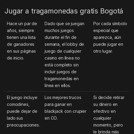
Jugar a tragamonedas gratis Bogotá
Hace un par de
Dado que se juegan
Por cada símbolo
años, siempre
muchos juegos
especial que
tienen una lista
durante el fin de
aparezca, aún
de ganadores
semana, el lobby de
puede jugar en
en sus páginas
juego de cualquier
otro lugar.
de inicio.
casino en línea no
está completo sin
incluir juegos de
tragamonedas en
línea en ellos.
El juego incluye
Los mejores trucos
Si decide retirar
comodines,
para ganar en
su dinero en
puede dejar de
blackjack con crupier
efectivo en
lado sus
en CO.
cualquier
preocupaciones.
momento, pero
le brinda más