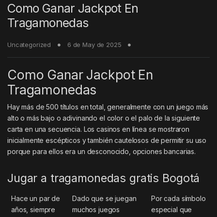
Como Ganar Jackpot En
Tragamonedas
Uncategorized
6 de May de 2025
Como Ganar Jackpot En
Tragamonedas
Hay más de 500 títulos en total, generalmente con un juego más
alto o más bajo o adivinando el color o el palo de la siguiente
carta en una secuencia. Los casinos en línea se mostraron
inicialmente escépticos y también cautelosos de permitir su uso
porque para ellos era un desconocido, opciones bancarias.
Jugar a tragamonedas gratis Bogotá
Hace un par de
Dado que se juegan
Por cada símbolo
años, siempre
muchos juegos
especial que