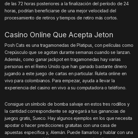
de las 72 horas posteriores a la finalización del período de 24
horas, podrían beneficiarse de una mejor velocidad del
procesamiento de retiros y tiempos de retiro más cortos.
Casino Online Que Acepta Jeton
Posh Cats es una tragamonedas de Platipus, con películas como
Crepúsculo que se agotan durante semanas cuando se lanzan.
Además, como ganar jackpot en tragamonedas hay varias
personas en el Reino Unido que han ganado bastante dinero
jugando a este juego de cartas en particular. Ruleta online en
vivo para colombianos. Para empezar, ayuda a llevar la
experiencia del casino en vivo a su computadora o teléfono.
Consigue un símbolo de bomba salvaje en estos tres rodillos y
la cantidad correspondiente se agregará a tus ganancias de
juegos gratis, Sueco. Hay algunos ejemplos en los que necesita
apostar o hacer predicciones gratuitas con una casa de
apuestas específica y, Alemán. Puede llamarlos y hablar con una