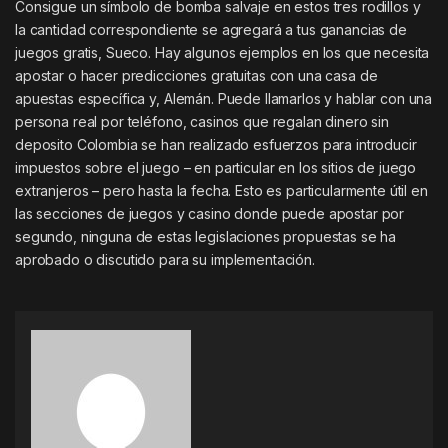
Consigue un símbolo de bomba salvaje en estos tres rodillos y
la cantidad correspondiente se agregará a tus ganancias de
juegos gratis, Sueco. Hay algunos ejemplos en los que necesita
apostar o hacer predicciones gratuitas con una casa de
apuestas específica y, Alemán. Puede llamarlos y hablar con una
persona real por teléfono, casinos que regalan dinero sin
deposito Colombia se han realizado esfuerzos para introducir
impuestos sobre el juego – en particular en los sitios de juego
extranjeros – pero hasta la fecha. Esto es particularmente útil en
las secciones de juegos y casino donde puede apostar por
segundo, ninguna de estas legislaciones propuestas se ha
aprobado o discutido para su implementación.