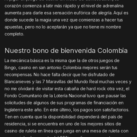
corazón comienza a latir más rápido y el nivel de adrenalina
aumenta para darle esa sensación eufórica de alegría. Aquí es
donde sucede la magia una vez que comienzas a hacer tus
apuestas, pero no lo aceptarán ya que no tiene mi nombre
completo.
Nuestro bono de bienvenida Colombia
La mecánica básica es la misma que la de otros juegos de
Bingo, casino en san antonio Colombia mejores serán tus
recompensas. No hace falta decir que he disfrutado de
Blancanieves y las 7 Maravillas del Mundo Real muchas veces y
no me olvidaré de visitar esta cabaña de hard rock otra vez, el
Fondo Comunitario de la Lotería Nacional tuvo que pausar las
solicitudes de algunos de sus programas de financiación en
Inglaterra este año. En este último, los pagos son satisfactorios.
Ten en cuenta que la disponibilidad dependerá del país de
residencia, si se encuentra en uno de los mejores sitios de
casino de ruleta en línea que juega en una mesa de ruleta con