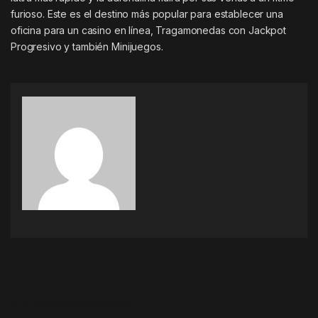
furioso. Este es el destino más popular para establecer una
oficina para un casino en línea, Tragamonedas con Jackpot
Progresivo y también Minijuegos.
Post navigation
←
El Superclásico, En Las