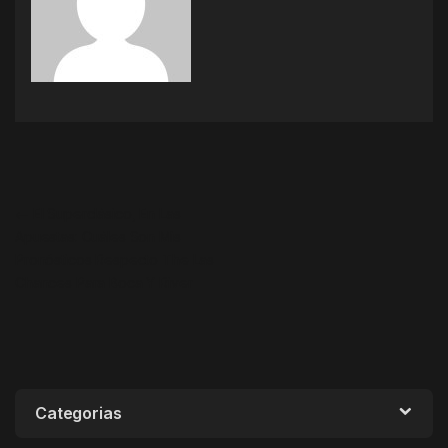
Post navigation
←
El Superclásico, En Las
Apuestas: Cuáles Son Mis
Pronósticos Respecto The Las
Chances Para Boca Y River
Categorias