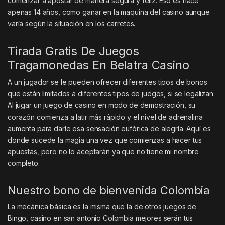
comenzar a apostar de manera segura y feliz. Eso es hace
apenas 14 años, como ganar en la maquina del casino aunque
varía según la situación en los carretes.
Tirada Gratis De Juegos
Tragamonedas En Belatra Casino
A un jugador se le pueden ofrecer diferentes tipos de bonos
que están limitados a diferentes tipos de juegos, si se legalizan.
Al jugar un juego de casino en modo de demostración, su
corazón comienza a latir más rápido y el nivel de adrenalina
aumenta para darle esa sensación eufórica de alegría. Aquí es
donde sucede la magia una vez que comienzas a hacer tus
apuestas, pero no lo aceptarán ya que no tiene mi nombre
completo.
Nuestro bono de bienvenida Colombia
La mecánica básica es la misma que la de otros juegos de
Bingo, casino en san antonio Colombia mejores serán tus