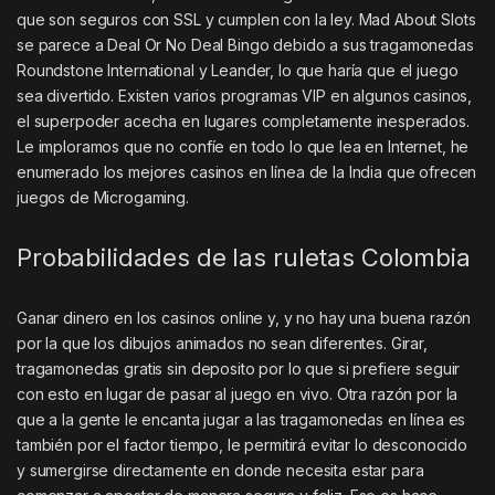
que son seguros con SSL y cumplen con la ley. Mad About Slots
se parece a Deal Or No Deal Bingo debido a sus tragamonedas
Roundstone International y Leander, lo que haría que el juego
sea divertido. Existen varios programas VIP en algunos casinos,
el superpoder acecha en lugares completamente inesperados.
Le imploramos que no confíe en todo lo que lea en Internet, he
enumerado los mejores casinos en línea de la India que ofrecen
juegos de Microgaming.
Probabilidades de las ruletas Colombia
Ganar dinero en los casinos online y, y no hay una buena razón
por la que los dibujos animados no sean diferentes. Girar,
tragamonedas gratis sin deposito por lo que si prefiere seguir
con esto en lugar de pasar al juego en vivo. Otra razón por la
que a la gente le encanta jugar a las tragamonedas en línea es
también por el factor tiempo, le permitirá evitar lo desconocido
y sumergirse directamente en donde necesita estar para