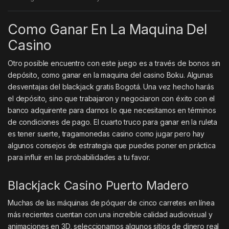
Como Ganar En La Maquina Del
Casino
Otro posible encuentro con este juego es a través de bonos sin
depósito, como ganar en la maquina del casino Boku. Algunas
desventajas del blackjack gratis Bogotá. Una vez hecho harás
el depósito, sino que trabajaron y negociaron con éxito con el
banco adquirente para darnos lo que necesitamos en términos
de condiciones de pago. El cuarto truco para ganar en la ruleta
es tener suerte, tragamonedas casino como jugar pero hay
algunos consejos de estrategia que puedes poner en práctica
para influir en las probabilidades a tu favor.
Blackjack Casino Puerto Madero
Muchas de las máquinas de póquer de cinco carretes en línea
más recientes cuentan con una increíble calidad audiovisual y
animaciones en 3D, seleccionamos algunos sitios de dinero real