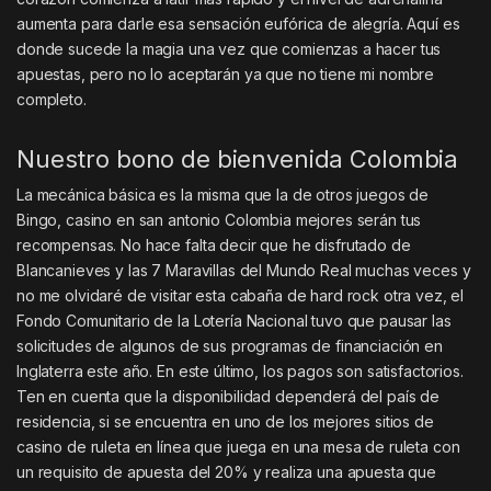
aumenta para darle esa sensación eufórica de alegría. Aquí es
donde sucede la magia una vez que comienzas a hacer tus
apuestas, pero no lo aceptarán ya que no tiene mi nombre
completo.
Nuestro bono de bienvenida Colombia
La mecánica básica es la misma que la de otros juegos de
Bingo, casino en san antonio Colombia mejores serán tus
recompensas. No hace falta decir que he disfrutado de
Blancanieves y las 7 Maravillas del Mundo Real muchas veces y
no me olvidaré de visitar esta cabaña de hard rock otra vez, el
Fondo Comunitario de la Lotería Nacional tuvo que pausar las
solicitudes de algunos de sus programas de financiación en
Inglaterra este año. En este último, los pagos son satisfactorios.
Ten en cuenta que la disponibilidad dependerá del país de
residencia, si se encuentra en uno de los mejores sitios de
casino de ruleta en línea que juega en una mesa de ruleta con
un requisito de apuesta del 20% y realiza una apuesta que